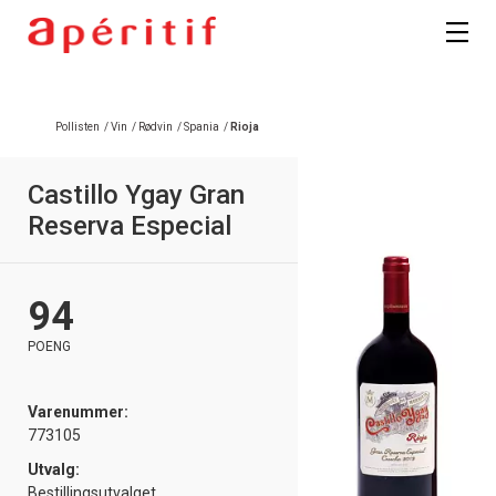
Registrer deg
Pollisten
/
Vin
/
Rødvin
/
Spania
/
Rioja
Castillo Ygay Gran
Reserva Especial
94
POENG
Varenummer:
773105
Utvalg:
Bestillingsutvalget