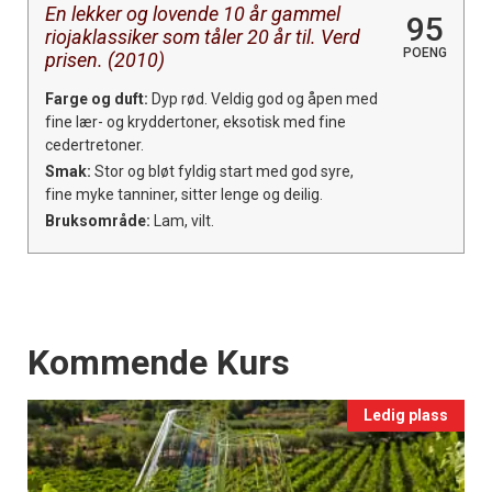
En lekker og lovende 10 år gammel
95
riojaklassiker som tåler 20 år til. Verd
POENG
prisen. (2010)
Farge og duft:
Dyp rød. Veldig god og åpen med
fine lær- og kryddertoner, eksotisk med fine
cedertretoner.
Smak:
Stor og bløt fyldig start med god syre,
fine myke tanniner, sitter lenge og deilig.
Bruksområde:
Lam, vilt.
Events
Kommende Kurs
Ledig plass