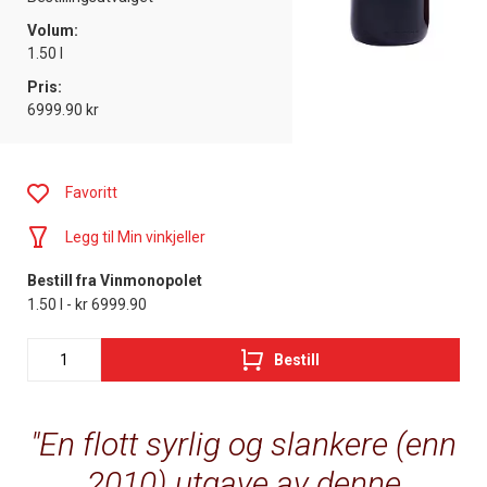
Volum:
1.50 l
Pris:
6999.90 kr
Favoritt
Legg til Min vinkjeller
Bestill fra Vinmonopolet
1.50 l - kr 6999.90
Bestill
En flott syrlig og slankere (enn
2010) utgave av denne