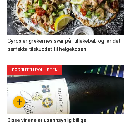
akkurat
nå
-
2
Gyros er grekernes svar på rullekebab og er det
perfekte tilskuddet til helgekosen
Forsiden
GODBITER I POLLISTEN
akkurat
nå
+
-
3
Disse vinene er usannsynlig billige