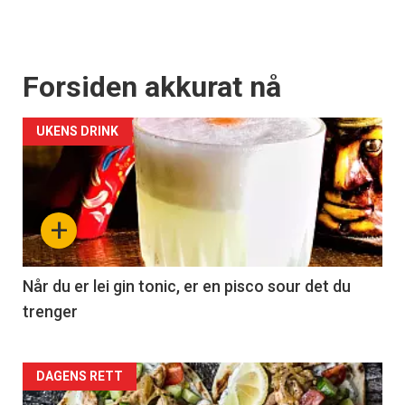
Forsiden akkurat nå
UKENS DRINK
+
Når du er lei gin tonic, er en pisco sour det du
trenger
Forsiden
DAGENS RETT