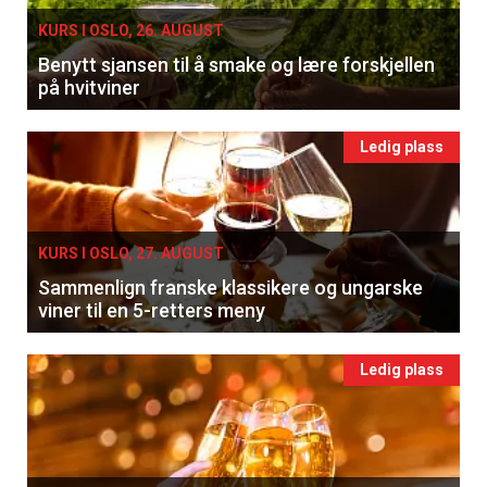
KURS I OSLO, 26. AUGUST
Benytt sjansen til å smake og lære forskjellen
på hvitviner
Ledig plass
KURS I OSLO, 27. AUGUST
Sammenlign franske klassikere og ungarske
viner til en 5-retters meny
Ledig plass