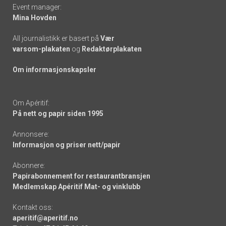
Event manager:
Mina Hovden
All journalistikk er basert på
Vær
varsom-plakaten
og
Redaktørplakaten
Om informasjonskapsler
Om Apéritif:
På nett og papir siden 1995
Annonsere:
Informasjon og priser nett/papir
Abonnere:
Papirabonnement for restaurantbransjen
Medlemskap Apéritif Mat- og vinklubb
Kontakt oss:
aperitif@aperitif.no