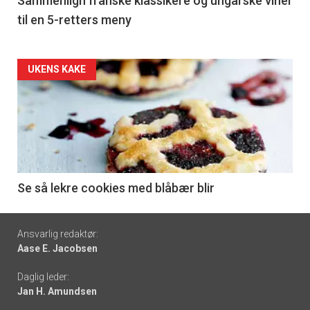
5
Sammenlign franske klassikere og ungarske viner
til en 5-retters meny
Forsiden
UKENS KAKE
akkurat
nå
-
6
Se så lekre cookies med blåbær blir
Footer
Ansvarlig redaktør:
Aase E. Jacobsen
-
Daglig leder:
links
Jan H. Amundsen