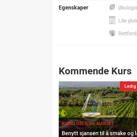
Egenskaper
Økologi
Lite glut
Rettferd
Events
Kommende Kurs
Ledig
KURS I OSLO, 26. AUGUST
Benytt sjansen til å smake og 