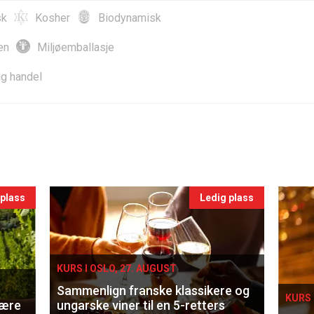
sk
Kosher
Biodynamisk
en
Miljøemballasje
ig handel
 plass
Ledig plass
KURS I OSLO, 27. AUGUST
Sammenlign franske klassikere og
KURS 
lære
ungarske viner til en 5-retters