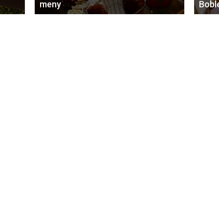
meny
Bobl