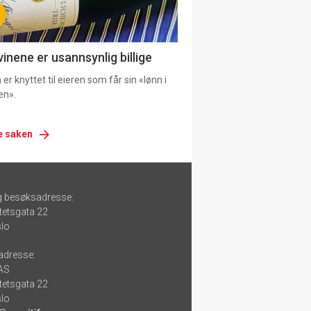
vinene er usannsynlig billige
er knyttet til eieren som får sin «lønn i
en».
e saken
g besøksadresse:
tetsgata 22
lo
adresse:
 AS
tetsgata 22
lo