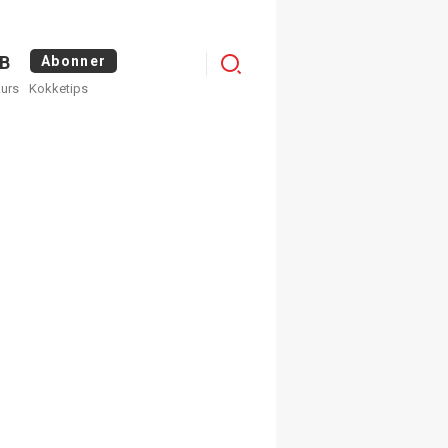
Menu
B
Abonner
kurs
Kokketips
profile
egistrer deg