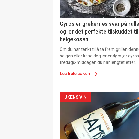
Gyros er grekernes svar på rul
og er det perfekte tilskuddet til
helgekosen
Om du har tenkt til å ta frem grillen denn
helgen eller kose deg innendørs ,er gyros
fredags-middagen du har lengtet etter.
Les hele saken
Forsiden
UKENS VIN
akkurat
nå
-