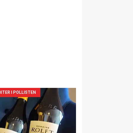
siden
ITER I POLLISTEN
urat