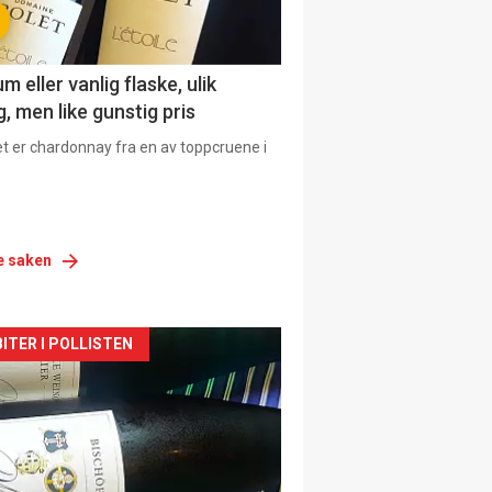
 eller vanlig flaske, ulik
, men like gunstig pris
et er chardonnay fra en av toppcruene i
e saken
siden
ITER I POLLISTEN
urat