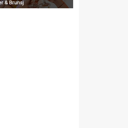
er & Brunsj