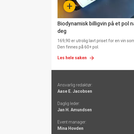
+
4
Biodynamisk billigvin på et pol 
deg
169,90 er utrolig lavt priset for en vin s
Den finnes på 60+ pol.
Les hele saken
Footer
Ansvarlig redaktør:
-
Aase E. Jacobsen
links
Daglig leder:
Jan H. Amundsen
Event manager:
Mina Hovden