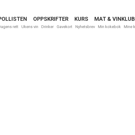
POLLISTEN
OPPSKRIFTER
KURS
MAT & VINKLUB
Menu
Dagens rett
Ukens vin
Drinker
Gavekort
Nyhetsbrev
Min kokebok
Mine 
R