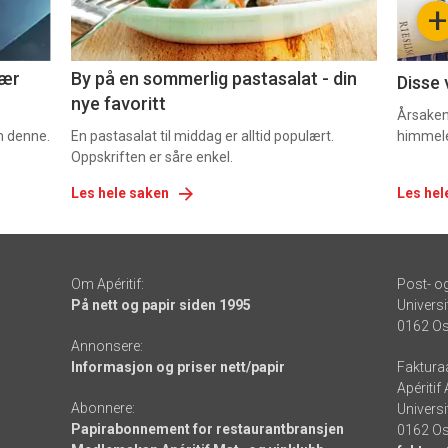
+
5
6
nær
By på en sommerlig pastasalat - din
Disse 
nye favoritt
Årsaken 
om denne.
En pastasalat til middag er alltid populært.
himmel
Oppskriften er såre enkel.
Les hele saken
Les hel
Om Apéritif:
Post- o
På nett og papir siden 1995
Universi
0162 Os
Annonsere:
Informasjon og priser nett/papir
Faktura
Apéritif
Abonnere:
Universi
Papirabonnement for restaurantbransjen
0162 Os