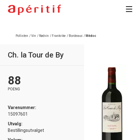
Pollisten
/
Vin
/
Rødvin
/
Frankrike
/
Bordeaux
/
Médoc
Ch. la Tour de By
88
POENG
Varenummer:
15097601
Utvalg:
Bestillingsutvalget