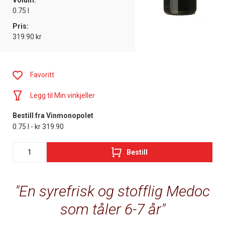
Volum:
0.75 l
Pris:
319.90 kr
Favoritt
Legg til Min vinkjeller
Bestill fra Vinmonopolet
0.75 l - kr 319.90
Bestill
En syrefrisk og stofflig Medoc
som tåler 6-7 år