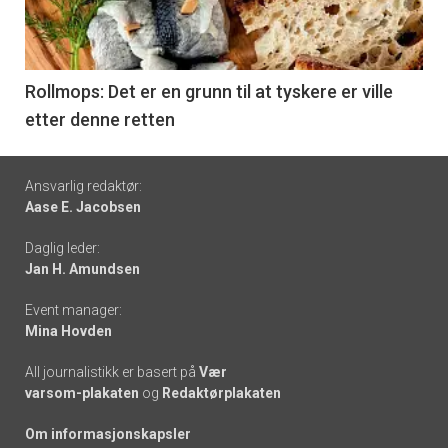
nå
-
6
Rollmops: Det er en grunn til at tyskere er ville
etter denne retten
Footer
Ansvarlig redaktør:
Aase E. Jacobsen
-
Daglig leder:
links
Jan H. Amundsen
Event manager:
Mina Hovden
All journalistikk er basert på
Vær
varsom-plakaten
og
Redaktørplakaten
Om informasjonskapsler