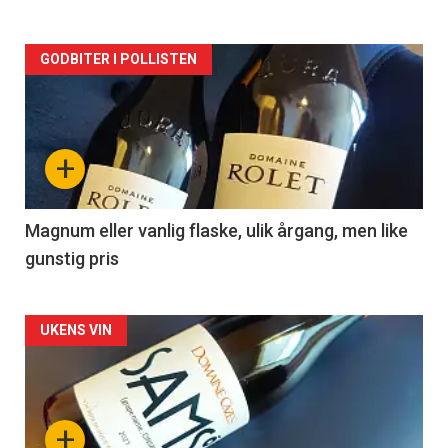
Forsiden
GODBITER I POLLISTEN
akkurat
nå
+
-
3
Magnum eller vanlig flaske, ulik årgang, men like
gunstig pris
Forsiden
UKENS VIN
akkurat
nå
+