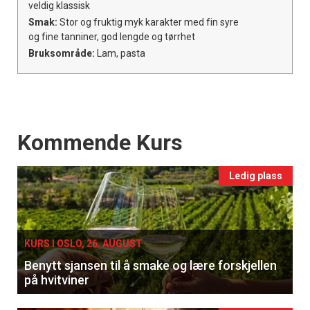
veldig klassisk
Smak:
Stor og fruktig myk karakter med fin syre
og fine tanniner, god lengde og tørrhet
Bruksområde:
Lam, pasta
Events
Kommende Kurs
Ledig plass
KURS I OSLO, 26. AUGUST
Benytt sjansen til å smake og lære forskjellen
på hvitviner