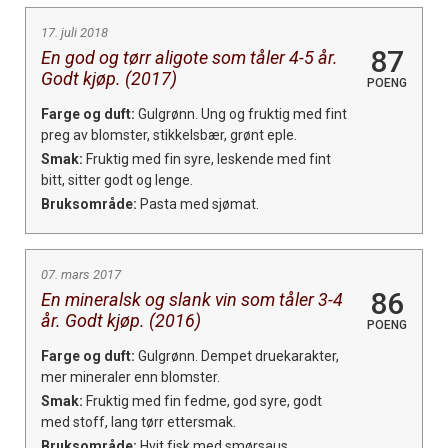
17. juli 2018
87
En god og tørr aligote som tåler 4-5 år.
Godt kjøp. (2017)
POENG
Farge og duft:
Gulgrønn. Ung og fruktig med fint
preg av blomster, stikkelsbær, grønt eple.
Smak:
Fruktig med fin syre, leskende med fint
bitt, sitter godt og lenge.
Bruksområde:
Pasta med sjømat.
07. mars 2017
86
En mineralsk og slank vin som tåler 3-4
år. Godt kjøp. (2016)
POENG
Farge og duft:
Gulgrønn. Dempet druekarakter,
mer mineraler enn blomster.
Smak:
Fruktig med fin fedme, god syre, godt
med stoff, lang tørr ettersmak.
Bruksområde:
Hvit fisk med smørsaus.