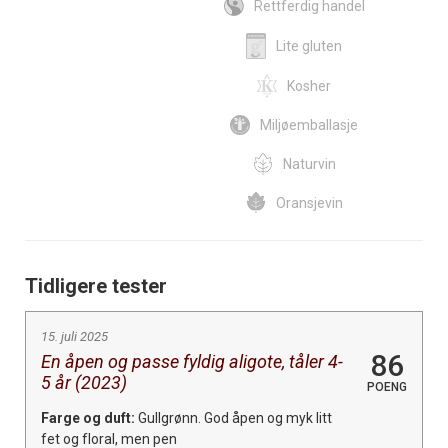
Rettferdig handel
Lite gluten
Kosher
Miljøemballasje
Naturvin
Oransjevin
Tidligere tester
15. juli 2025
86
En åpen og passe fyldig aligote, tåler 4-
5 år (2023)
POENG
Farge og duft:
Gullgrønn. God åpen og myk litt
fet og floral, men pen