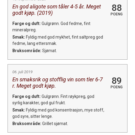
88
En god aligote som tåler 4-5 år. Meget
godt kjøp. (2019)
POENG
Farge og duft:
Gulgrønn. God fedme, fint
mineralpreg.
Smak:
Fyldig med god mykhet, fint saltpreg god
fedme, lang ettersmak.
Bruksområde:
Sjømat.
06. juli 2019
89
En smaksrik og stofflig vin som tler 6-7
r. Meget godt kjøp.
POENG
Farge og duft:
Gulgrønn. Fint røykpreg, god
syrlig karakter, god gul frukt.
Smak:
Fyldig med god konsentrasjon, mye stoff,
god syre, sitter lenge.
Bruksområde:
Grillet sjømat.