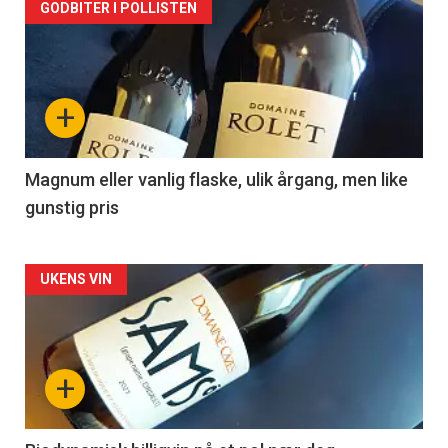
Forsiden
GODBITER I POLLISTEN
akkurat
nå
+
-
3
Magnum eller vanlig flaske, ulik årgang, men like
gunstig pris
Forsiden
UKENS VIN
akkurat
nå
+
-