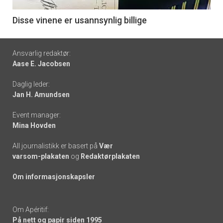
-
6
Disse vinene er usannsynlig billige
Footer
Ansvarlig redaktør:
Aase E. Jacobsen
-
Daglig leder:
links
Jan H. Amundsen
Event manager:
Mina Hovden
All journalistikk er basert på
Vær
varsom-plakaten
og
Redaktørplakaten
Om informasjonskapsler
Om Apéritif:
På nett og papir siden 1995