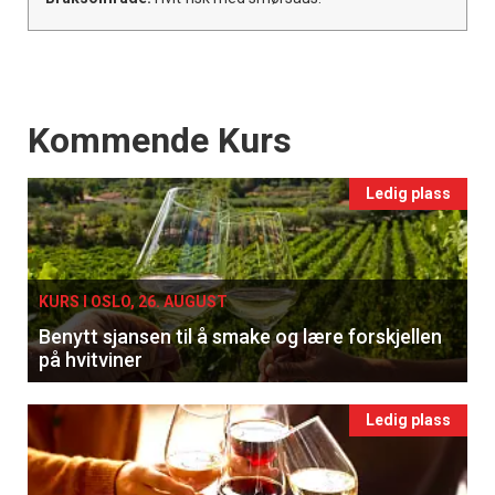
Events
Kommende Kurs
Ledig plass
KURS I OSLO, 26. AUGUST
Benytt sjansen til å smake og lære forskjellen
på hvitviner
Ledig plass