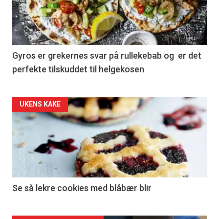
Gyros er grekernes svar på rullekebab og er det
perfekte tilskuddet til helgekosen
Forsiden
UKENS KAKE
akkurat
nå
-
2
Se så lekre cookies med blåbær blir