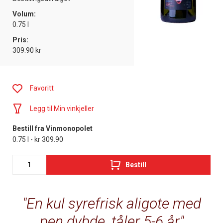
Volum:
0.75 l
Pris:
309.90 kr
Favoritt
Legg til Min vinkjeller
Bestill fra Vinmonopolet
0.75 l - kr 309.90
Bestill
En kul syrefrisk aligote med
pen dybde, tåler 5-6 år