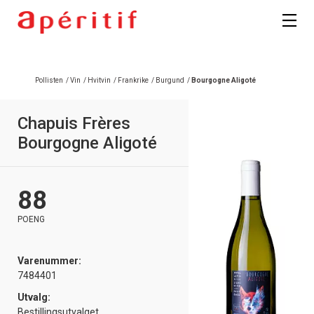
Registrer deg
Pollisten
/
Vin
/
Hvitvin
/
Frankrike
/
Burgund
/
Bourgogne Aligoté
Chapuis Frères
Bourgogne Aligoté
88
POENG
Varenummer:
7484401
Utvalg:
Bestillingsutvalget