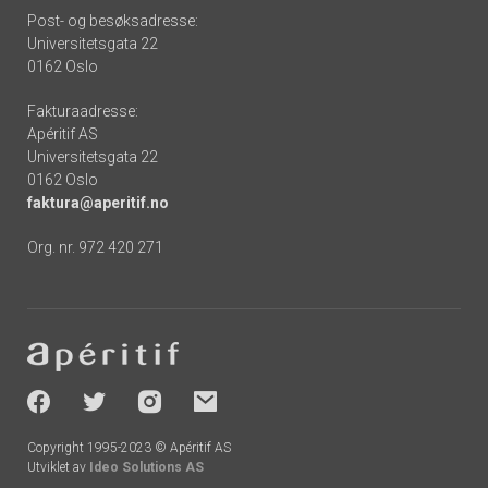
Post- og besøksadresse:
Universitetsgata 22
0162 Oslo
Fakturaadresse:
Apéritif AS
Universitetsgata 22
0162 Oslo
faktura@aperitif.no
Org. nr. 972 420 271
Footer
-
socials
Copyright 1995-2023 © Apéritif AS
Utviklet av
Ideo Solutions AS