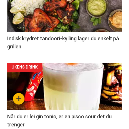
Indisk krydret tandoori-kylling lager du enkelt på
grillen
Forsiden
UKENS DRINK
akkurat
nå
+
-
2
Når du er lei gin tonic, er en pisco sour det du
trenger