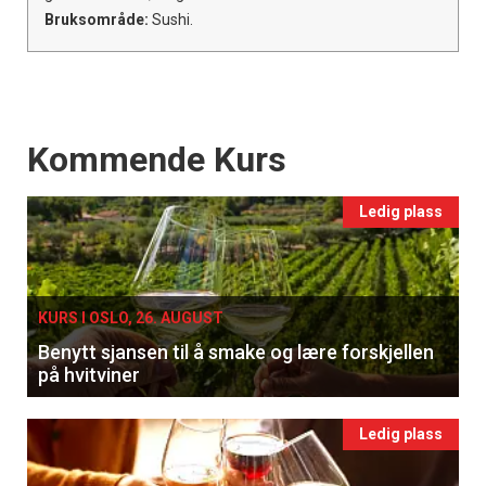
Bruksområde:
Sushi.
Events
Kommende Kurs
Ledig plass
KURS I OSLO, 26. AUGUST
Benytt sjansen til å smake og lære forskjellen
på hvitviner
Ledig plass