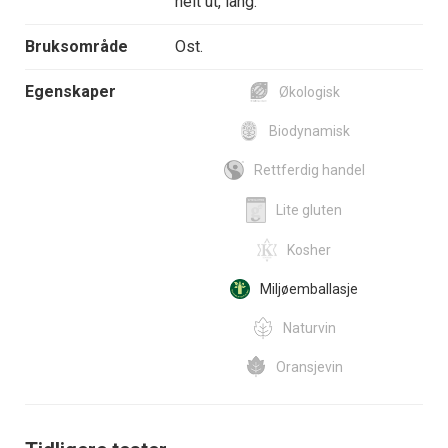
helt ut, lang.
Bruksområde
Ost.
Egenskaper
Økologisk
Biodynamisk
Rettferdig handel
Lite gluten
Kosher
Miljøemballasje
Naturvin
Oransjevin