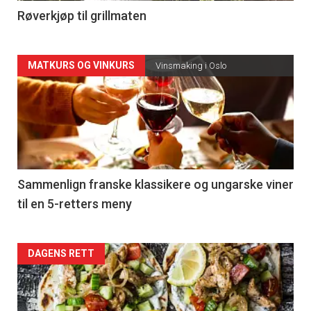
4
Røverkjøp til grillmaten
Forsiden
MATKURS OG VINKURS
Vinsmaking i Oslo
akkurat
nå
-
5
Sammenlign franske klassikere og ungarske viner
til en 5-retters meny
Forsiden
DAGENS RETT
akkurat