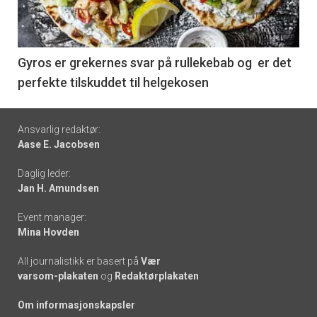
nå
-
6
Gyros er grekernes svar på rullekebab og er det
perfekte tilskuddet til helgekosen
Footer
Ansvarlig redaktør:
Aase E. Jacobsen
-
Daglig leder:
links
Jan H. Amundsen
Event manager:
Mina Hovden
All journalistikk er basert på
Vær
varsom-plakaten
og
Redaktørplakaten
Om informasjonskapsler