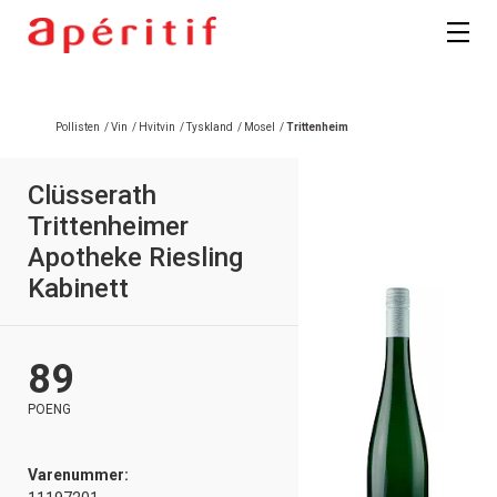
Registrer deg
Pollisten
/
Vin
/
Hvitvin
/
Tyskland
/
Mosel
/
Trittenheim
Clüsserath
Trittenheimer
Apotheke Riesling
Kabinett
89
POENG
Varenummer: