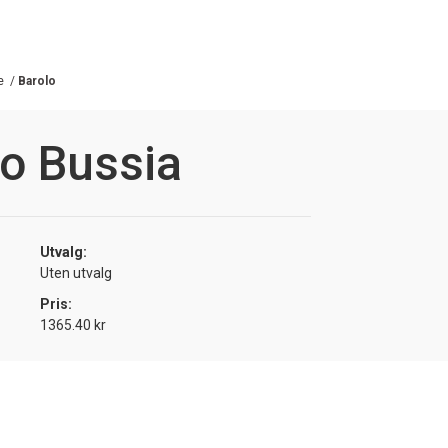
e
/
Barolo
lo Bussia
Utvalg:
Uten utvalg
Pris:
1365.40 kr