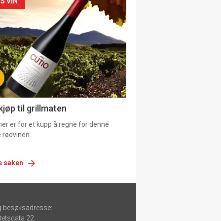
siden
S VIN
urat
jøp til grillmaten
er er for et kupp å regne for denne
 rødvinen.
e saken
g besøksadresse:
tetsgata 22