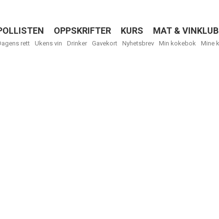
POLLISTEN
OPPSKRIFTER
KURS
MAT & VINKLUB
Menu
Dagens rett
Ukens vin
Drinker
Gavekort
Nyhetsbrev
Min kokebok
Mine 
R