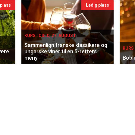
 plass
Ledig plass
KURS I OSLO, 27. AUGUST
Sammenlign franske klassikere og
KURS 
lære
ungarske viner til en 5-retters
meny
Bobl