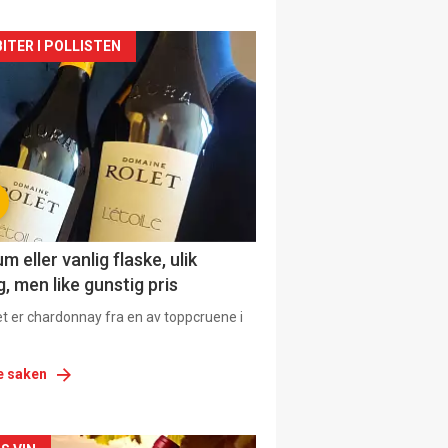
siden
ITER I POLLISTEN
urat
 eller vanlig flaske, ulik
, men like gunstig pris
et er chardonnay fra en av toppcruene i
e saken