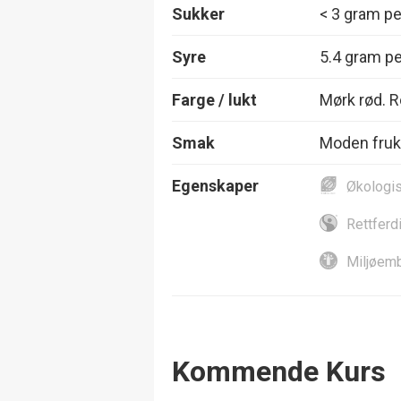
Sukker
< 3 gram per
Syre
5.4 gram per
Farge / lukt
Mørk rød. R
Smak
Moden frukt
Egenskaper
Økologi
Rettferd
Miljøemb
Events
Kommende Kurs