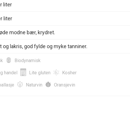
 liter
 liter
øde modne bær, krydret.
 og lakris, god fylde og myke tanniner.
sk
Biodynamisk
ig handel
Lite gluten
Kosher
allasje
Naturvin
Oransjevin