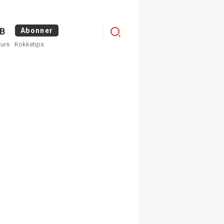
Menu
B
Abonner
kurs
Kokketips
profile
egistrer deg