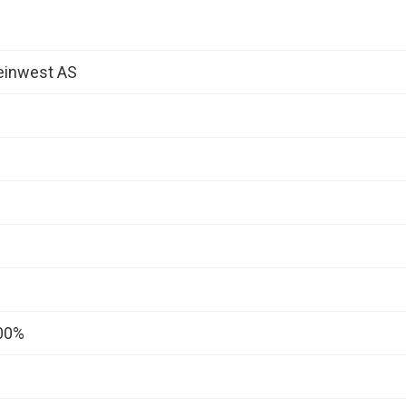
inwest AS
00%