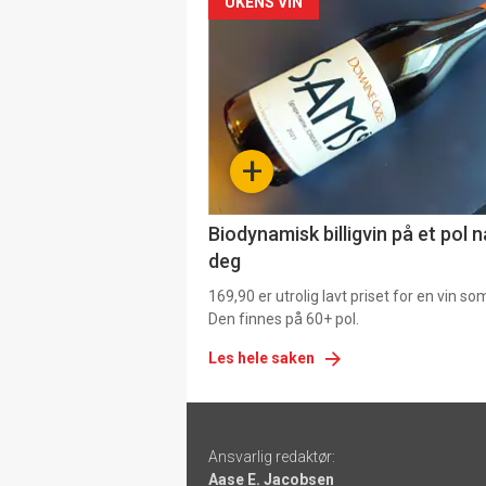
Forsiden
UKENS VIN
akkurat
nå
-
+
4
Biodynamisk billigvin på et pol 
deg
169,90 er utrolig lavt priset for en vin s
Den finnes på 60+ pol.
Les hele saken
Footer
Ansvarlig redaktør:
-
Aase E. Jacobsen