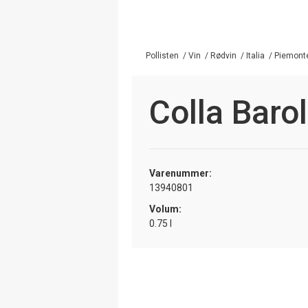
Pollisten
/
Vin
/
Rødvin
/
Italia
/
Piemont
Colla Baro
Varenummer:
13940801
Volum:
0.75 l