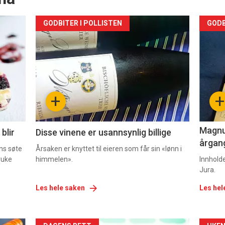
Forsiden
For
GODBITER I POLLISTEN
GODB
akkurat
akk
nå
nå
-
-
+
+
2
3
Magnum
blir
Disse vinene er usannsynlig billige
årgang
ns søte
Årsaken er knyttet til eieren som får sin «lønn i
ruke
himmelen».
Innhold
Jura.
Les hele saken
Les hel