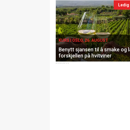
Ledig
KURS I OSLO, 26. AUGUST
Benytt sjansen til å smake og 
forskjellen på hvitviner