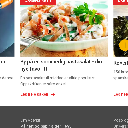
Forsiden
For
DAGENS RETT
UKEN
akkurat
akk
nå
nå
-
-
+
5
6
nær
By på en sommerlig pastasalat - din
Røverk
nye favoritt
150 kron
om denne.
En pastasalat til middag er alltid populært.
spanske
Oppskriften er såre enkel.
Les hele saken
Les hel
Om Apéritif:
Post- o
På nett og papir siden 1995
Universi