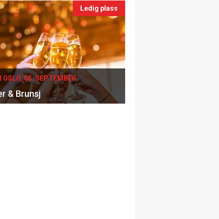
Ledig plass
I OSLO, 05. SEPTEMBER
er & Brunsj