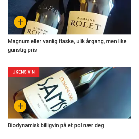
akkurat
nå
+
-
3
Magnum eller vanlig flaske, ulik årgang, men like
gunstig pris
Forsiden
UKENS VIN
akkurat
nå
+
-
4
Biodynamisk billigvin på et pol nær deg