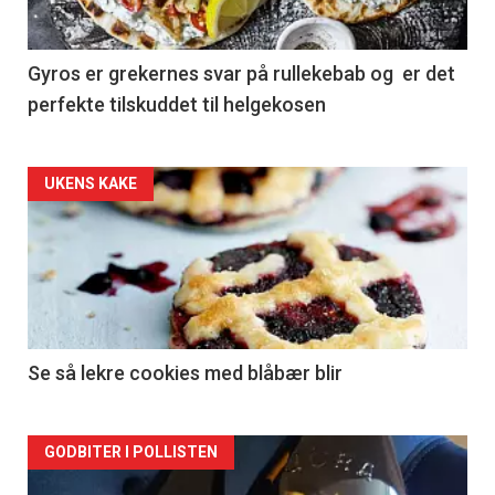
Gyros er grekernes svar på rullekebab og er det
perfekte tilskuddet til helgekosen
Forsiden
UKENS KAKE
akkurat
nå
-
2
Se så lekre cookies med blåbær blir
Forsiden
GODBITER I POLLISTEN