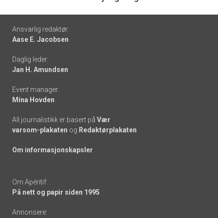
Footer
Ansvarlig redaktør:
Aase E. Jacobsen
-
Daglig leder:
links
Jan H. Amundsen
Event manager:
Mina Hovden
All journalistikk er basert på
Vær
varsom-plakaten
og
Redaktørplakaten
Om informasjonskapsler
Om Apéritif:
På nett og papir siden 1995
Annonsere: