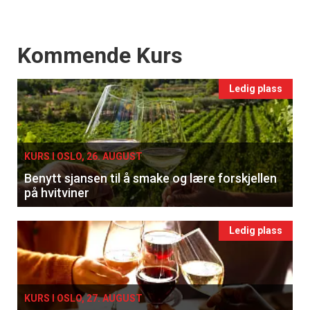
Events
Kommende Kurs
Ledig plass
KURS I OSLO, 26. AUGUST
Benytt sjansen til å smake og lære forskjellen
på hvitviner
Ledig plass
KURS I OSLO, 27. AUGUST