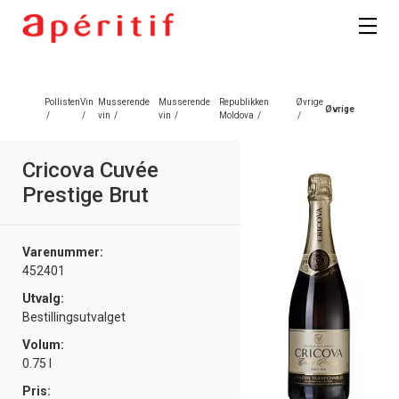
Pollisten
Vin
Musserende
Musserende
Republikken
Øvrige
Øvrige
/
/
vin
/
vin
/
Moldova
/
/
Cricova Cuvée
Prestige Brut
Varenummer:
452401
Utvalg:
Bestillingsutvalget
Volum:
0.75 l
Pris: