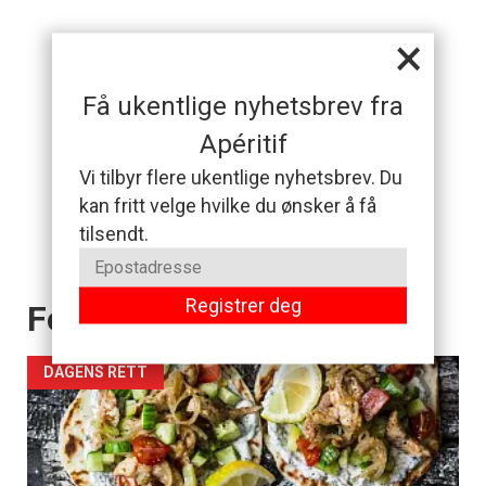
×
Få ukentlige nyhetsbrev fra
Apéritif
Vi tilbyr flere ukentlige nyhetsbrev. Du
kan fritt velge hvilke du ønsker å få
tilsendt.
Registrer deg
Forsiden akkurat nå
DAGENS RETT