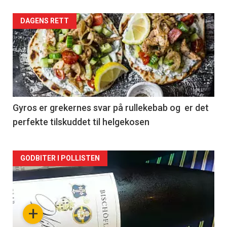
Forsiden
DAGENS RETT
akkurat
nå
-
2
Gyros er grekernes svar på rullekebab og er det
perfekte tilskuddet til helgekosen
Forsiden
GODBITER I POLLISTEN
akkurat
nå
+
-