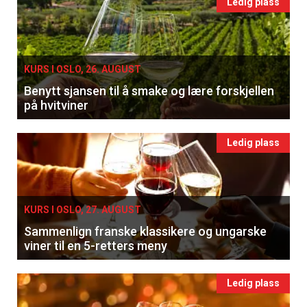
Ledig plass
KURS I OSLO, 26. AUGUST
Benytt sjansen til å smake og lære forskjellen
på hvitviner
Ledig plass
KURS I OSLO, 27. AUGUST
Sammenlign franske klassikere og ungarske
viner til en 5-retters meny
Ledig plass