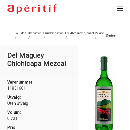
Registrer deg
Pollisten
Brennevin
Fruktbrennevin
Fruktbrennevin, annet
Mexico
Øvrige
/
/
/
/
/
Del Maguey
Chichicapa Mezcal
Varenummer:
11831601
Utvalg:
Uten utvalg
Volum:
0.70 l
Pris: