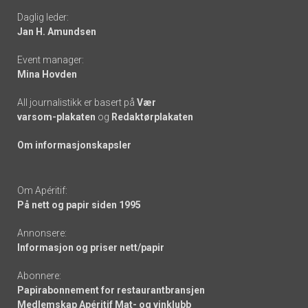
Daglig leder:
links
Jan H. Amundsen
Event manager:
Mina Hovden
All journalistikk er basert på
Vær
varsom-plakaten
og
Redaktørplakaten
Om informasjonskapsler
Om Apéritif:
På nett og papir siden 1995
Annonsere:
Informasjon og priser nett/papir
Abonnere:
Papirabonnement for restaurantbransjen
Medlemskap Apéritif Mat- og vinklubb