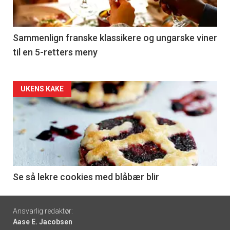
-
5
Sammenlign franske klassikere og ungarske viner
til en 5-retters meny
Forsiden
UKENS KAKE
akkurat
nå
-
6
Se så lekre cookies med blåbær blir
Footer
Ansvarlig redaktør:
Aase E. Jacobsen
-