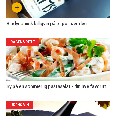
nå
+
-
4
Biodynamisk billigvin på et pol nær deg
Forsiden
DAGENS RETT
akkurat
nå
-
5
By på en sommerlig pastasalat - din nye favoritt
Forsiden
UKENS VIN