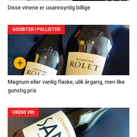
2
Disse vinene er usannsynlig billige
Forsiden
GODBITER I POLLISTEN
akkurat
nå
+
-
3
Magnum eller vanlig flaske, ulik årgang, men like
gunstig pris
Forsiden
UKENS VIN
akkurat