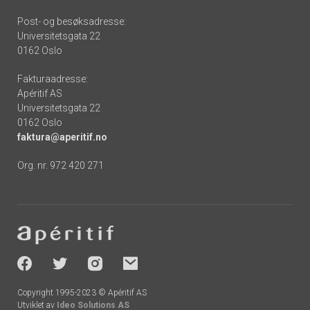
Post- og besøksadresse:
Universitetsgata 22
0162 Oslo
Fakturaadresse:
Apéritif AS
Universitetsgata 22
0162 Oslo
faktura@aperitif.no
Org. nr. 972 420 271
Footer
-
socials
Copyright 1995-2023 © Apéritif AS
Utviklet av
Ideo Solutions AS