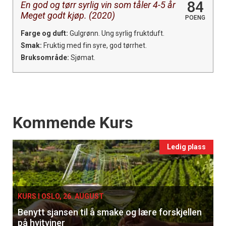
84
En god og tørr syrlig vin som tåler 4-5 år
Meget godt kjøp. (2020)
POENG
Farge og duft:
Gulgrønn. Ung syrlig fruktduft.
Smak:
Fruktig med fin syre, god tørrhet.
Bruksområde:
Sjømat.
Events
Kommende Kurs
Ledig plass
KURS I OSLO, 26. AUGUST
Benytt sjansen til å smake og lære forskjellen
på hvitviner