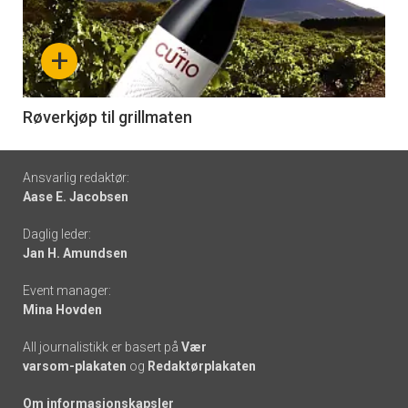
akkurat
nå
+
-
6
Røverkjøp til grillmaten
Footer
Ansvarlig redaktør:
Aase E. Jacobsen
-
Daglig leder:
links
Jan H. Amundsen
Event manager:
Mina Hovden
All journalistikk er basert på
Vær
varsom-plakaten
og
Redaktørplakaten
Om informasjonskapsler