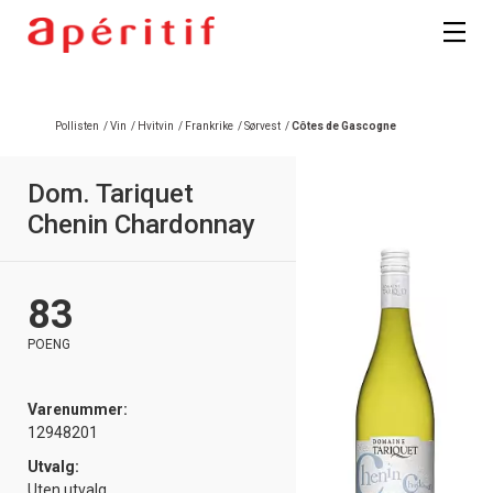
Registrer deg
Pollisten
/
Vin
/
Hvitvin
/
Frankrike
/
Sørvest
/
Côtes de Gascogne
Dom. Tariquet
Chenin Chardonnay
83
POENG
Varenummer:
12948201
Utvalg:
Uten utvalg