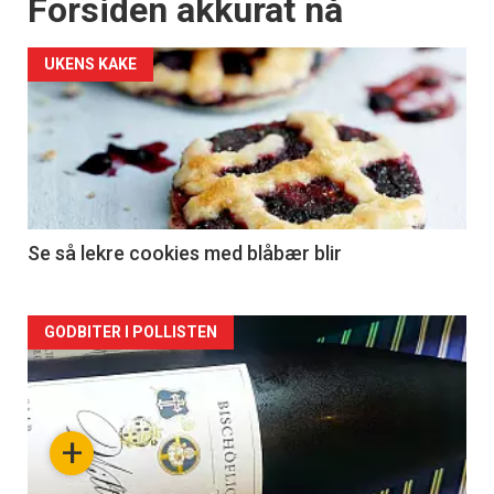
Forsiden akkurat nå
UKENS KAKE
Se så lekre cookies med blåbær blir
Forsiden
GODBITER I POLLISTEN
akkurat
nå
+
-