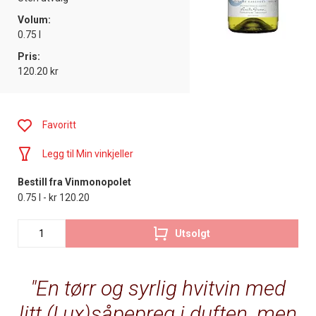
Volum:
0.75 l
Pris:
120.20 kr
Favoritt
Legg til Min vinkjeller
Bestill fra Vinmonopolet
0.75 l - kr 120.20
Utsolgt
En tørr og syrlig hvitvin med
litt (Lux)såpepreg i duften, men