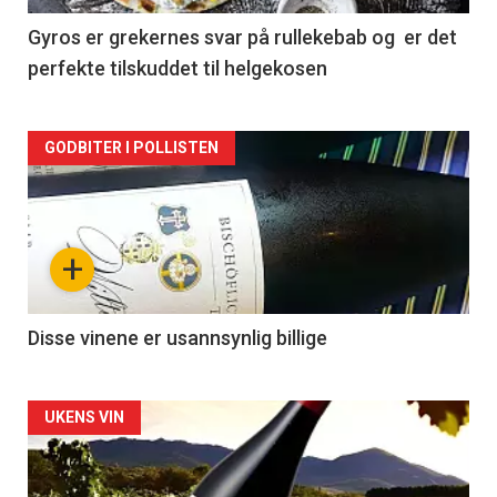
2
Gyros er grekernes svar på rullekebab og er det
perfekte tilskuddet til helgekosen
Forsiden
GODBITER I POLLISTEN
akkurat
nå
+
-
3
Disse vinene er usannsynlig billige
Forsiden
UKENS VIN
akkurat