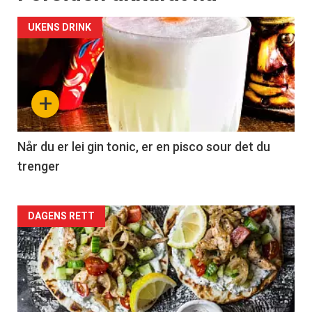
UKENS DRINK
+
Når du er lei gin tonic, er en pisco sour det du
trenger
Forsiden
DAGENS RETT
akkurat
nå
-