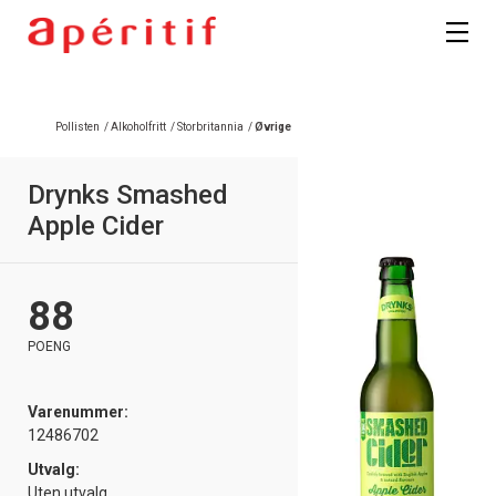
Registrer deg
Pollisten
/
Alkoholfritt
/
Storbritannia
/
Øvrige
Drynks Smashed
Apple Cider
88
POENG
Varenummer:
12486702
Utvalg:
Uten utvalg