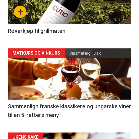
nå
+
-
4
Røverkjøp til grillmaten
Forsiden
MATKURS OG VINKURS
Vinsmaking i Oslo
akkurat
nå
-
5
Sammenlign franske klassikere og ungarske viner
til en 5-retters meny
Forsiden
UKENS KAKE