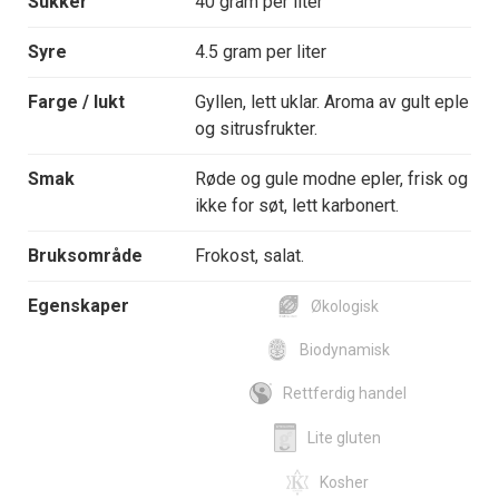
Sukker
40 gram per liter
Syre
4.5 gram per liter
Farge / lukt
Gyllen, lett uklar. Aroma av gult eple
og sitrusfrukter.
Smak
Røde og gule modne epler, frisk og
ikke for søt, lett karbonert.
Bruksområde
Frokost, salat.
Egenskaper
Økologisk
Biodynamisk
Rettferdig handel
Lite gluten
Kosher