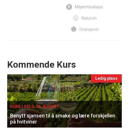
Miljøemballasje
Naturvin
Oransjevin
Events
Kommende Kurs
Ledig plass
KURS I OSLO, 26. AUGUST
Benytt sjansen til å smake og lære forskjellen
på hvitviner