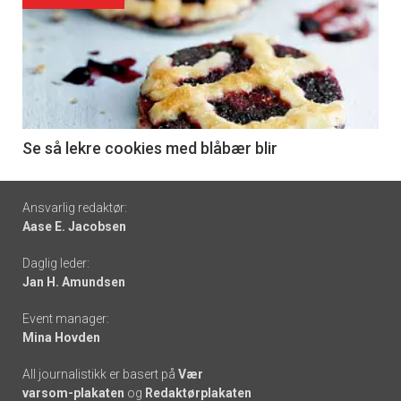
akkurat
nå
-
6
Se så lekre cookies med blåbær blir
Footer
Ansvarlig redaktør:
Aase E. Jacobsen
-
Daglig leder:
links
Jan H. Amundsen
Event manager:
Mina Hovden
All journalistikk er basert på
Vær
varsom-plakaten
og
Redaktørplakaten