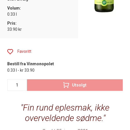
Volum:
0.33 l
Pris:
33.90 kr
Favoritt
Bestill fra Vinmonopolet
0.33 l - kr 33.90
Utsolgt
Fin rund eplesmak, ikke
overveldende sødme.