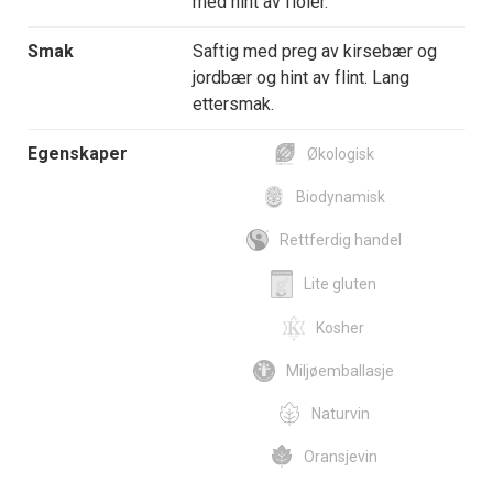
med hint av fioler.
Smak
Saftig med preg av kirsebær og
jordbær og hint av flint. Lang
ettersmak.
Egenskaper
Økologisk
Biodynamisk
Rettferdig handel
Lite gluten
Kosher
Miljøemballasje
Naturvin
Oransjevin