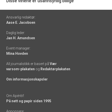
6
Disse vinene er usannsynlig billige
Footer
Ansvarlig redaktør:
Aase E. Jacobsen
-
Daglig leder:
links
Jan H. Amundsen
Event manager:
Mina Hovden
All journalistikk er basert på
Vær
varsom-plakaten
og
Redaktørplakaten
Om informasjonskapsler
Om Apéritif:
På nett og papir siden 1995
Annonsere: