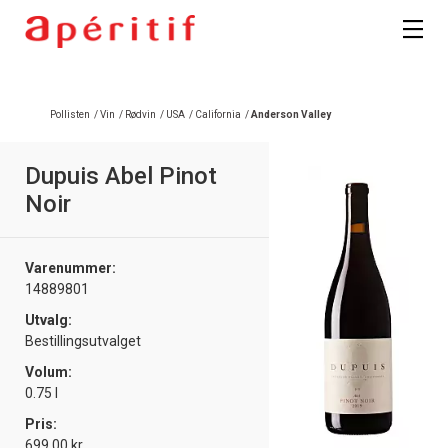
Registrer deg
Pollisten
/
Vin
/
Rødvin
/
USA
/
California
/
Anderson Valley
Dupuis Abel Pinot
Noir
Varenummer:
14889801
Utvalg:
Bestillingsutvalget
Volum:
0.75 l
Pris:
699.00 kr