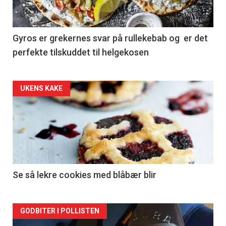
Gyros er grekernes svar på rullekebab og er det
perfekte tilskuddet til helgekosen
Forsiden
UKENS KAKE
akkurat
nå
-
2
Se så lekre cookies med blåbær blir
Forsiden
GODBITER I POLLISTEN