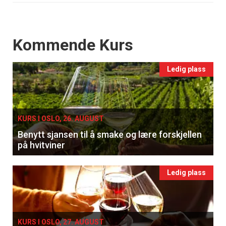
Events
Kommende Kurs
Ledig plass
KURS I OSLO, 26. AUGUST
Benytt sjansen til å smake og lære forskjellen
på hvitviner
Ledig plass
KURS I OSLO, 27. AUGUST