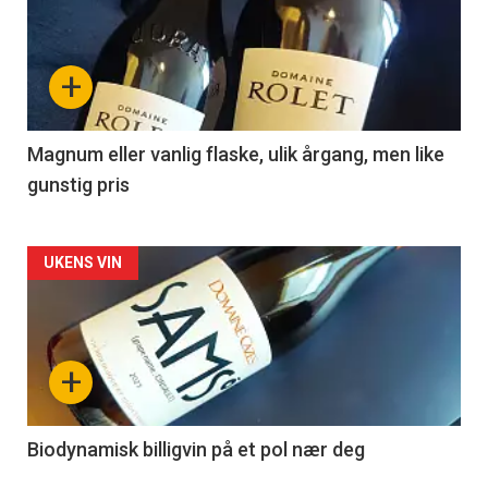
akkurat
nå
+
-
3
Magnum eller vanlig flaske, ulik årgang, men like
gunstig pris
Forsiden
UKENS VIN
akkurat
nå
+
-
4
Biodynamisk billigvin på et pol nær deg