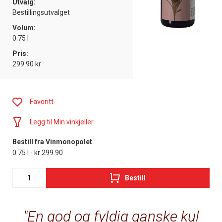
Utvalg:
Bestillingsutvalget
Volum:
0.75 l
Pris:
299.90 kr
Favoritt
Legg til Min vinkjeller
Bestill fra Vinmonopolet
0.75 l - kr 299.90
Bestill
En god og fyldig ganske kul