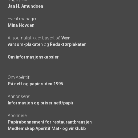
links
Jan H. Amundsen
Event manager:
Mina Hovden
All journalistikk er basert på
Vær
varsom-plakaten
og
Redaktørplakaten
Om informasjonskapsler
Om Apéritif:
På nett og papir siden 1995
Annonsere:
Informasjon og priser nett/papir
Abonnere:
Papirabonnement for restaurantbransjen
Medlemskap Apéritif Mat- og vinklubb