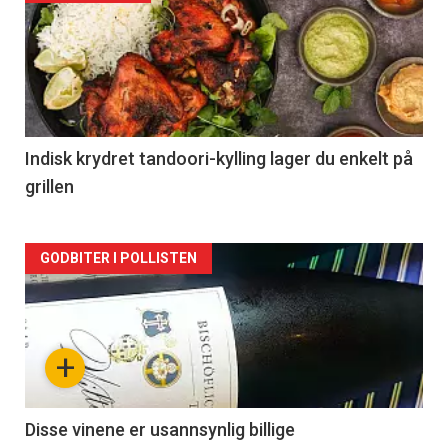
akkurat
nå
-
2
Indisk krydret tandoori-kylling lager du enkelt på
grillen
Forsiden
GODBITER I POLLISTEN
akkurat
nå
+
-
3
Disse vinene er usannsynlig billige