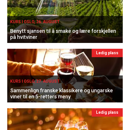
KURS I OSLO, 26. AUGUST
Benytt sjansen til å smake og lære forskjellen
på hvitviner
Ledig plass
KURS I OSLO, 27. AUGUST
Sammenlign franske klassikere og ungarske
viner til en 5-retters meny
Ledig plass