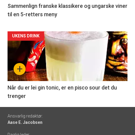
5
Sammenlign franske klassikere og ungarske viner
til en 5-retters meny
Forsiden
UKENS DRINK
akkurat
nå
+
-
6
Når du er lei gin tonic, er en pisco sour det du
trenger
Footer
Ansvarlig redaktør:
Aase E. Jacobsen
-
Daglig leder: