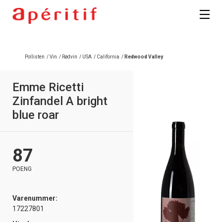
Pollisten
/
Vin
/
Rødvin
/
USA
/
California
/
Redwood Valley
Emme Ricetti
Zinfandel A bright
blue roar
87
POENG
Varenummer:
17227801