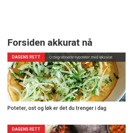
Forsiden akkurat nå
DAGENS RETT
Ostegratinerte nypoteter med løksalat
Poteter, ost og løk er det du trenger i dag
Forsiden
DAGENS RETT