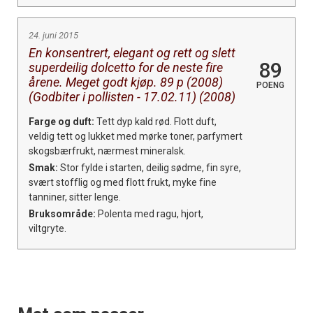
×
24. juni 2015
Få ukentlige nyhetsbrev fra
En konsentrert, elegant og rett og slett
Apéritif
89
superdeilig dolcetto for de neste fire
årene. Meget godt kjøp. 89 p (2008)
Vi tilbyr flere ukentlige nyhetsbrev. Du
POENG
(Godbiter i pollisten - 17.02.11) (2008)
kan fritt velge hvilke du ønsker å få
tilsendt.
Farge og duft:
Tett dyp kald rød. Flott duft,
veldig tett og lukket med mørke toner, parfymert
skogsbærfrukt, nærmest mineralsk.
Registrer deg
Smak:
Stor fylde i starten, deilig sødme, fin syre,
svært stofflig og med flott frukt, myke fine
tanniner, sitter lenge.
Bruksområde:
Polenta med ragu, hjort,
viltgryte.