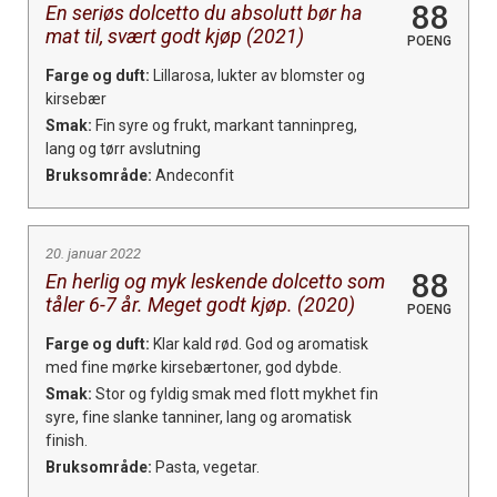
88
En seriøs dolcetto du absolutt bør ha
mat til, svært godt kjøp (2021)
POENG
Farge og duft:
Lillarosa, lukter av blomster og
kirsebær
Smak:
Fin syre og frukt, markant tanninpreg,
lang og tørr avslutning
Bruksområde:
Andeconfit
20. januar 2022
88
En herlig og myk leskende dolcetto som
tåler 6-7 år. Meget godt kjøp. (2020)
POENG
Farge og duft:
Klar kald rød. God og aromatisk
med fine mørke kirsebærtoner, god dybde.
Smak:
Stor og fyldig smak med flott mykhet fin
syre, fine slanke tanniner, lang og aromatisk
finish.
Bruksområde:
Pasta, vegetar.