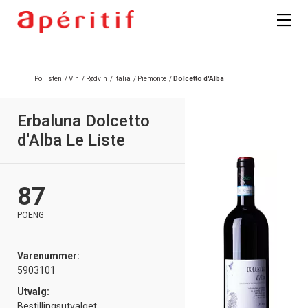
Pollisten
/
Vin
/
Rødvin
/
Italia
/
Piemonte
/
Dolcetto d'Alba
Erbaluna Dolcetto
d'Alba Le Liste
87
POENG
Varenummer:
5903101
Utvalg:
Bestillingsutvalget