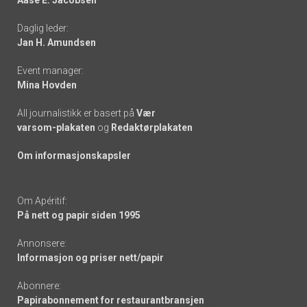
-
Daglig leder:
links
Jan H. Amundsen
Event manager:
Mina Hovden
All journalistikk er basert på
Vær
varsom-plakaten
og
Redaktørplakaten
Om informasjonskapsler
Om Apéritif:
På nett og papir siden 1995
Annonsere:
Informasjon og priser nett/papir
Abonnere:
Papirabonnement for restaurantbransjen