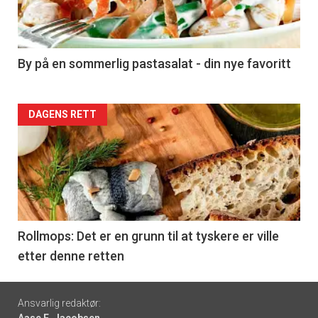
nå
-
5
By på en sommerlig pastasalat - din nye favoritt
Forsiden
DAGENS RETT
akkurat
nå
-
6
Rollmops: Det er en grunn til at tyskere er ville
etter denne retten
Footer
Ansvarlig redaktør:
Aase E. Jacobsen