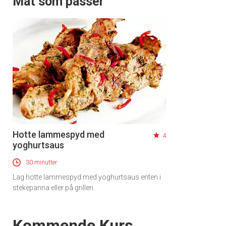
Mat som passer
Hotte lammespyd med
4
yoghurtsaus
30 minutter
Lag hotte lammespyd med yoghurtsaus enten i
stekepanna eller på grillen.
Events
Kommende Kurs