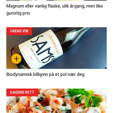
3
Magnum eller vanlig flaske, ulik årgang, men like
gunstig pris
Forsiden
UKENS VIN
akkurat
nå
+
-
4
Biodynamisk billigvin på et pol nær deg
Forsiden
DAGENS RETT
akkurat