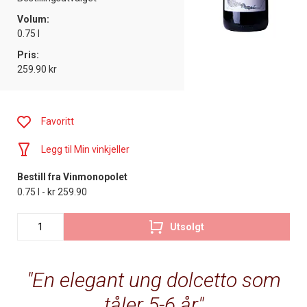
Volum:
0.75 l
Pris:
259.90 kr
Favoritt
Legg til Min vinkjeller
Bestill fra Vinmonopolet
0.75 l - kr 259.90
Utsolgt
En elegant ung dolcetto som
tåler 5-6 år