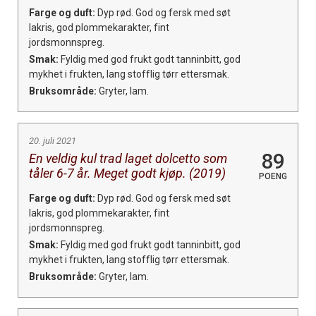
Farge og duft:
Dyp rød. God og fersk med søt
lakris, god plommekarakter, fint
jordsmonnspreg.
Smak:
Fyldig med god frukt godt tanninbitt, god
mykhet i frukten, lang stofflig tørr ettersmak.
Bruksområde:
Gryter, lam.
20. juli 2021
89
En veldig kul trad laget dolcetto som
tåler 6-7 år. Meget godt kjøp. (2019)
POENG
Farge og duft:
Dyp rød. God og fersk med søt
lakris, god plommekarakter, fint
jordsmonnspreg.
Smak:
Fyldig med god frukt godt tanninbitt, god
mykhet i frukten, lang stofflig tørr ettersmak.
Bruksområde:
Gryter, lam.