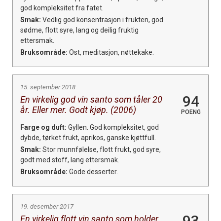
god kompleksitet fra fatet.
Smak:
Vedlig god konsentrasjon i frukten, god
sødme, flott syre, lang og deilig fruktig
ettersmak.
Bruksområde:
Ost, meditasjon, nøttekake.
15. september 2018
94
En virkelig god vin santo som tåler 20
år. Eller mer. Godt kjøp. (2006)
POENG
Farge og duft:
Gyllen. God kompleksitet, god
dybde, tørket frukt, aprikos, ganske kjøttfull.
Smak:
Stor munnfølelse, flott frukt, god syre,
godt med stoff, lang ettersmak.
Bruksområde:
Gode desserter.
19. desember 2017
93
En virkelig flott vin santo som holder