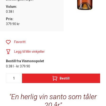
Volum:
0.38 l
Pris:
379.90 kr
Favoritt
Legg til Min vinkjeller
Bestill fra Vinmonopolet
0.38 l - kr 379.90
Bestill
En herlig vin santo som tåler
20 år