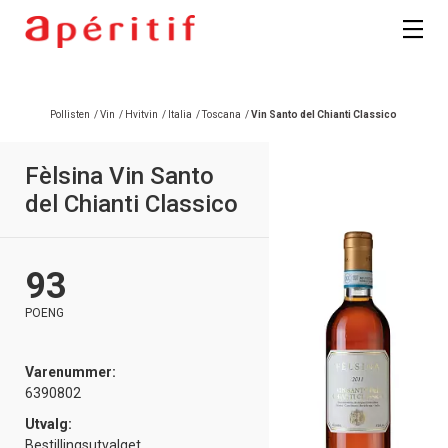
Pollisten
/
Vin
/
Hvitvin
/
Italia
/
Toscana
/
Vin Santo del Chianti Classico
Fèlsina Vin Santo
del Chianti Classico
93
POENG
Varenummer:
6390802
Utvalg:
Bestillingsutvalget