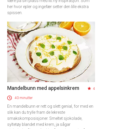
være på sin plass med litt ny inspirasjon. Som
×
her hvor epler og ingefær setter den lille ekstra
spissen.
Få ukentlige nyhetsbrev fra
Apéritif
Vi tilbyr flere ukentlige nyhetsbrev. Du
kan fritt velge hvilke du ønsker å få
tilsendt.
Registrer deg
Mandelbunn med appelsinkrem
4
40 minutter
En mandelbunn er rett og slett genial, for med en
slik kan du trylle fram de lekreste
smakskomposisjoner. Smeltet sjokolade,
syltetøy blandet med krem, ja sågar