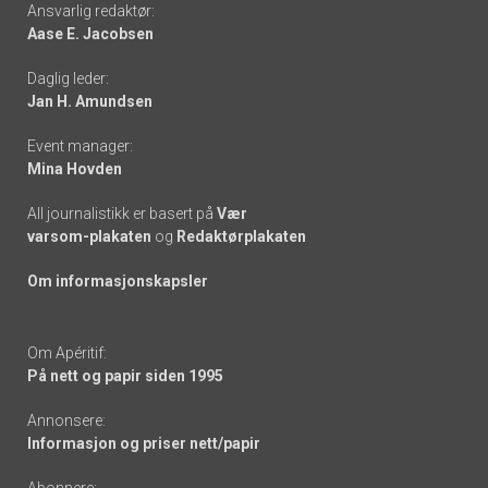
Footer
Ansvarlig redaktør:
Aase E. Jacobsen
-
Daglig leder:
links
Jan H. Amundsen
Event manager:
Mina Hovden
All journalistikk er basert på
Vær
varsom-plakaten
og
Redaktørplakaten
Om informasjonskapsler
Om Apéritif:
På nett og papir siden 1995
Annonsere:
Informasjon og priser nett/papir
Abonnere: