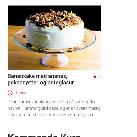
Banankake med ananas,
4
pekannøtter og osteglasur
1 time
Denne amerikanske klassikeren går ofte under
navnet Hummingbird cake, og er en svært mektig
kake som med fordel kan deles i små stykker.
Events