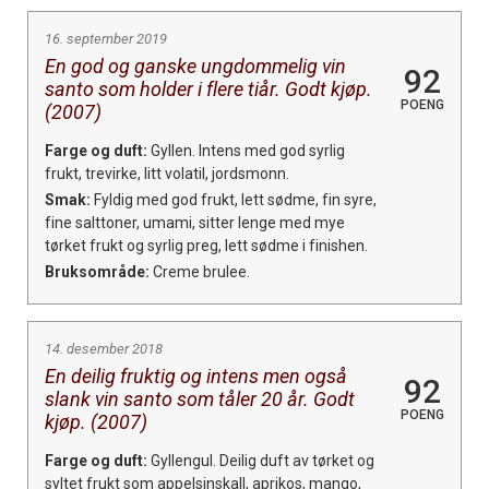
16. september 2019
En god og ganske ungdommelig vin
92
santo som holder i flere tiår. Godt kjøp.
POENG
(2007)
Farge og duft:
Gyllen. Intens med god syrlig
frukt, trevirke, litt volatil, jordsmonn.
Smak:
Fyldig med god frukt, lett sødme, fin syre,
fine salttoner, umami, sitter lenge med mye
tørket frukt og syrlig preg, lett sødme i finishen.
Bruksområde:
Creme brulee.
14. desember 2018
En deilig fruktig og intens men også
92
slank vin santo som tåler 20 år. Godt
POENG
kjøp. (2007)
Farge og duft:
Gyllengul. Deilig duft av tørket og
syltet frukt som appelsinskall, aprikos, mango,