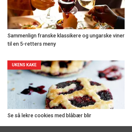
nå
-
5
Sammenlign franske klassikere og ungarske viner
til en 5-retters meny
Forsiden
UKENS KAKE
akkurat
nå
-
6
Se så lekre cookies med blåbær blir