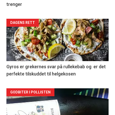
trenger
Forsiden
DAGENS RETT
akkurat
nå
-
2
Gyros er grekernes svar på rullekebab og er det
perfekte tilskuddet til helgekosen
Forsiden
GODBITER I POLLISTEN
akkurat