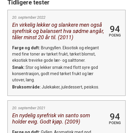
Tidligere tester
20. september 2022
En virkelig lekker og slankere men også
94
syrefrisk og balansert hva sødme angår,
POENG
tåler minst 20 år til. (2011)
Farge og duft:
Brungyllen. Eksotisk og elegant
med fine toner av tørket frukt, tørket blomst,
eksotisk trevirke gode lær- og salttoner.
Smak:
Stor og lekker smak med flott syre god
konsentrasjon, godt med tørket frukt og lær
utover, lang.
Bruksområde:
Julekaker, juledessert, peiskos.
20. september 2021
94
En nydelig syrefrisk vin santo som
holder evig. Godt kjøp. (2009)
POENG
Farge og duft:
Gyllen. Aromatisk med god