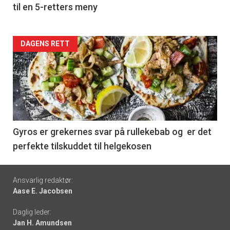
til en 5-retters meny
Forsiden
DAGENS RETT
akkurat
nå
-
6
Gyros er grekernes svar på rullekebab og er det
perfekte tilskuddet til helgekosen
Footer
Ansvarlig redaktør:
Aase E. Jacobsen
-
Daglig leder:
links
Jan H. Amundsen