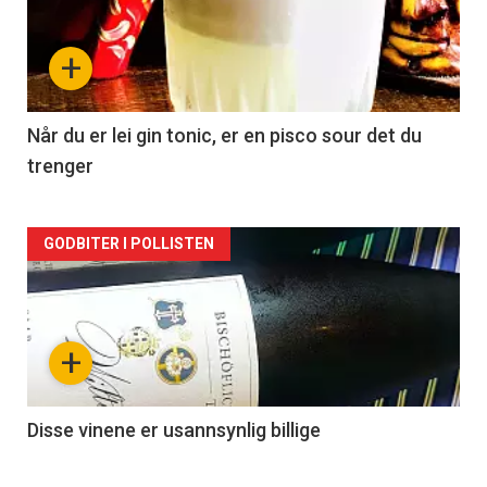
akkurat
nå
+
-
2
Når du er lei gin tonic, er en pisco sour det du
trenger
Forsiden
GODBITER I POLLISTEN
akkurat
nå
+
-
3
Disse vinene er usannsynlig billige