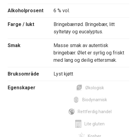
Alkoholprosent
6 % vol.
Farge / lukt
Bringebærrød. Bringebær, litt
syltetøy og eucalyptus.
Smak
Masse smak av autentisk
bringebær. Ølet er syrlig og friskt
med lang og deilig ettersmak.
Bruksområde
Lyst kjøtt
Egenskaper
Økologisk
Biodynamisk
Rettferdig handel
Lite gluten
Kosher