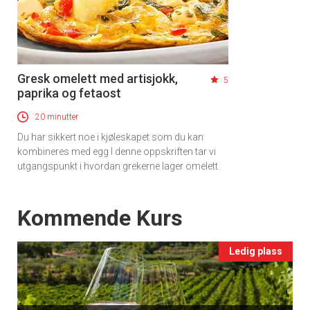
Gresk omelett med artisjokk,
5
paprika og fetaost
20 minutter
Du har sikkert noe i kjøleskapet som du kan
kombineres med egg I denne oppskriften tar vi
utgangspunkt i hvordan grekerne lager omelett.
Events
Kommende Kurs
Ledig plass
×