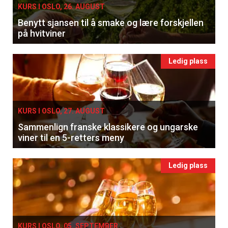
KURS I OSLO, 26. AUGUST
Få ukentlige nyhetsbrev fra
Benytt sjansen til å smake og lære forskjellen
Apéritif
på hvitviner
Vi tilbyr flere ukentlige nyhetsbrev. Du
kan fritt velge hvilke du ønsker å få
Ledig plass
tilsendt.
Registrer deg
KURS I OSLO, 27. AUGUST
Sammenlign franske klassikere og ungarske
viner til en 5-retters meny
Ledig plass
KURS I OSLO, 05. SEPTEMBER