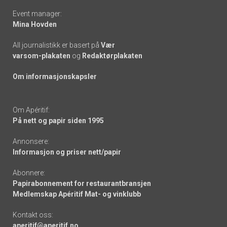
Event manager:
Mina Hovden
All journalistikk er basert på
Vær
varsom-plakaten
og
Redaktørplakaten
Om informasjonskapsler
Om Apéritif:
På nett og papir siden 1995
Annonsere:
Informasjon og priser nett/papir
Abonnere:
Papirabonnement for restaurantbransjen
Medlemskap Apéritif Mat- og vinklubb
Kontakt oss:
aperitif@aperitif.no