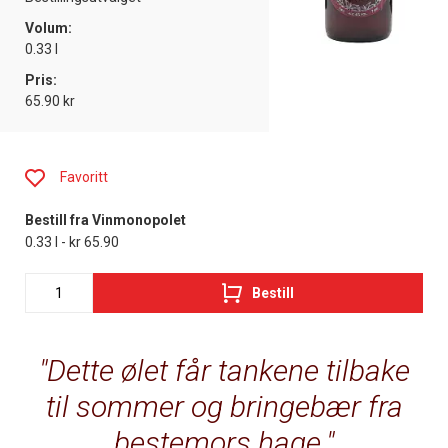
Volum:
0.33 l
Pris:
65.90 kr
Favoritt
Bestill fra Vinmonopolet
0.33 l - kr 65.90
Bestill
Dette ølet får tankene tilbake
til sommer og bringebær fra
bestemors hage.