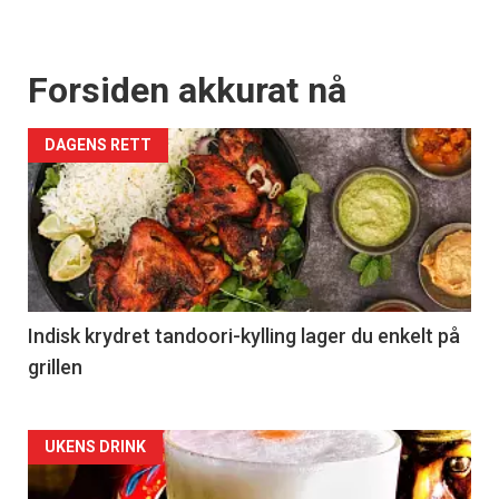
Forsiden akkurat nå
DAGENS RETT
Indisk krydret tandoori-kylling lager du enkelt på
grillen
Forsiden
UKENS DRINK