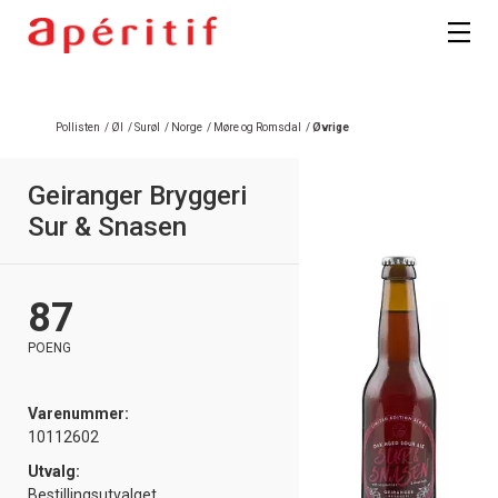
Pollisten
/
Øl
/
Surøl
/
Norge
/
Møre og Romsdal
/
Øvrige
Geiranger Bryggeri
Sur & Snasen
87
POENG
Varenummer:
10112602
Utvalg:
Bestillingsutvalget