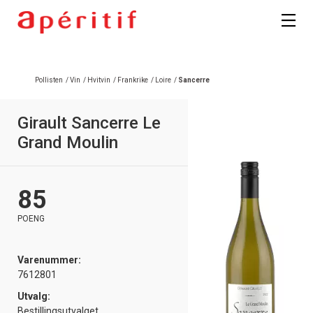
Registrer deg
Pollisten
/
Vin
/
Hvitvin
/
Frankrike
/
Loire
/
Sancerre
Girault Sancerre Le
Grand Moulin
85
POENG
Varenummer:
7612801
Utvalg:
Bestillingsutvalget