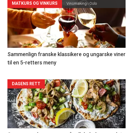
Forsiden
MATKURS OG VINKURS
Vinsmaking i Oslo
akkurat
nå
-
5
Sammenlign franske klassikere og ungarske viner
til en 5-retters meny
Forsiden
DAGENS RETT
akkurat
nå
-