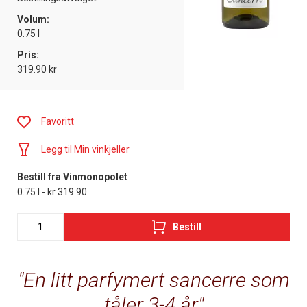
Volum:
0.75 l
Pris:
319.90 kr
Favoritt
Legg til Min vinkjeller
Bestill fra Vinmonopolet
0.75 l - kr 319.90
Bestill
En litt parfymert sancerre som
tåler 3-4 år