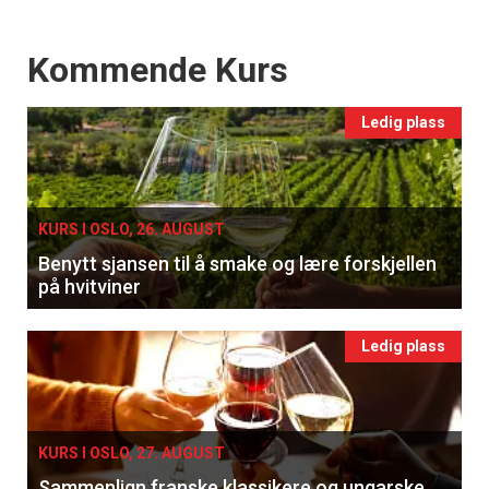
Events
Kommende Kurs
Ledig plass
KURS I OSLO, 26. AUGUST
Benytt sjansen til å smake og lære forskjellen
på hvitviner
Ledig plass
KURS I OSLO, 27. AUGUST
Sammenlign franske klassikere og ungarske