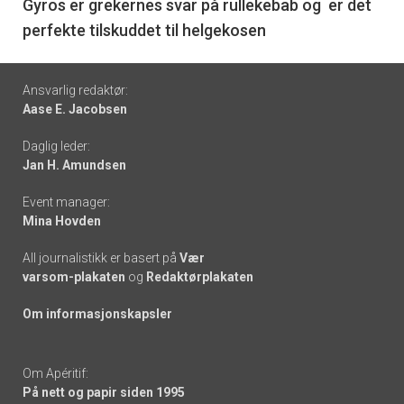
6
Gyros er grekernes svar på rullekebab og er det
perfekte tilskuddet til helgekosen
Footer
Ansvarlig redaktør:
Aase E. Jacobsen
-
Daglig leder:
links
Jan H. Amundsen
Event manager:
Mina Hovden
All journalistikk er basert på
Vær
varsom-plakaten
og
Redaktørplakaten
Om informasjonskapsler
Om Apéritif:
På nett og papir siden 1995