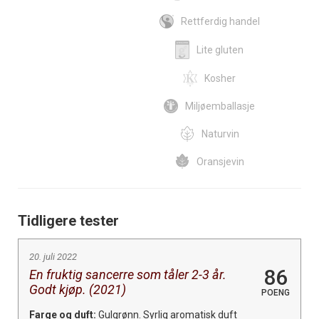
Rettferdig handel
Lite gluten
Kosher
Miljøemballasje
Naturvin
Oransjevin
Tidligere tester
20. juli 2022
86
En fruktig sancerre som tåler 2-3 år.
Godt kjøp. (2021)
POENG
Farge og duft:
Gulgrønn. Syrlig aromatisk duft