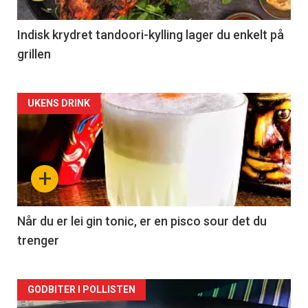
Indisk krydret tandoori-kylling lager du enkelt på
grillen
Forsiden
UKENS DRINK
akkurat
nå
+
-
2
Når du er lei gin tonic, er en pisco sour det du
trenger
Forsiden
GODBITER I POLLISTEN