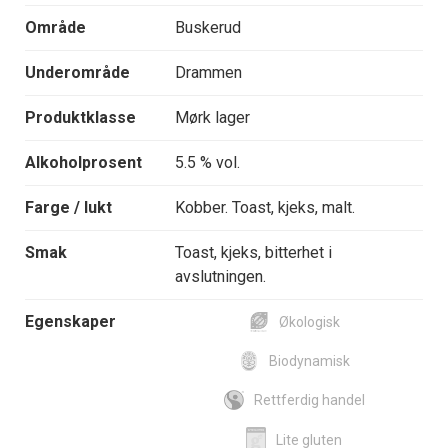
Område
Buskerud
Underområde
Drammen
Produktklasse
Mørk lager
Alkoholprosent
5.5 % vol.
Farge / lukt
Kobber. Toast, kjeks, malt.
Smak
Toast, kjeks, bitterhet i
avslutningen.
Egenskaper
Økologisk
Biodynamisk
Rettferdig handel
Lite gluten