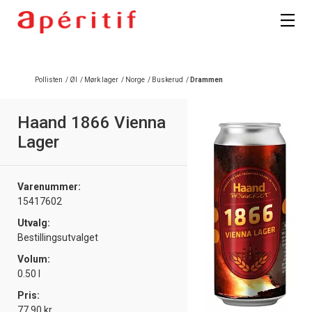
Registrer deg
Pollisten
/
Øl
/
Mørk lager
/
Norge
/
Buskerud
/
Drammen
Haand 1866 Vienna
Lager
Varenummer:
15417602
Utvalg:
Bestillingsutvalget
Volum:
0.50 l
Pris:
77.90 kr