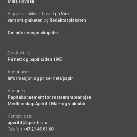
Mina Hovden
All journalistikk er basert på
Vær
varsom-plakaten
og
Redaktørplakaten
Om informasjonskapsler
Om Apéritif:
På nett og papir siden 1995
Annonsere:
Informasjon og priser nett/papir
Abonnere:
Papirabonnement for restaurantbransjen
Medlemskap Apéritif Mat- og vinklubb
Kontakt oss:
aperitif@aperitif.no
Telefon
+47 21 45 61 60