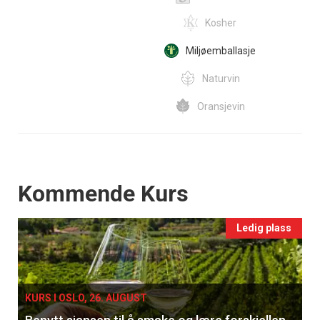
Kosher
Miljøemballasje
Naturvin
Oransjevin
Events
Kommende Kurs
Ledig plass
KURS I OSLO, 26. AUGUST