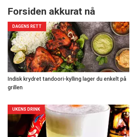
Forsiden akkurat nå
DAGENS RETT
Indisk krydret tandoori-kylling lager du enkelt på
grillen
Forsiden
UKENS DRINK
akkurat
nå