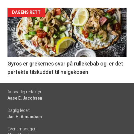
Forsiden
DAGENS RETT
akkurat
nå
-
6
Gyros er grekernes svar på rullekebab og er det
perfekte tilskuddet til helgekosen
Footer
Ansvarlig redaktør:
Aase E. Jacobsen
-
Daglig leder:
links
Jan H. Amundsen
Event manager: