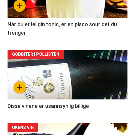
+
-
2
Når du er lei gin tonic, er en pisco sour det du
trenger
Forsiden
GODBITER I POLLISTEN
akkurat
nå
+
-
3
Disse vinene er usannsynlig billige
Forsiden
UKENS VIN