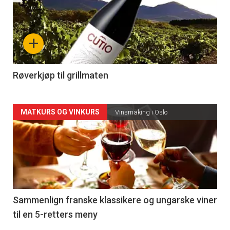
akkurat
nå
+
-
4
Røverkjøp til grillmaten
Forsiden
MATKURS OG VINKURS
Vinsmaking i Oslo
akkurat
nå
-
5
Sammenlign franske klassikere og ungarske viner
til en 5-retters meny