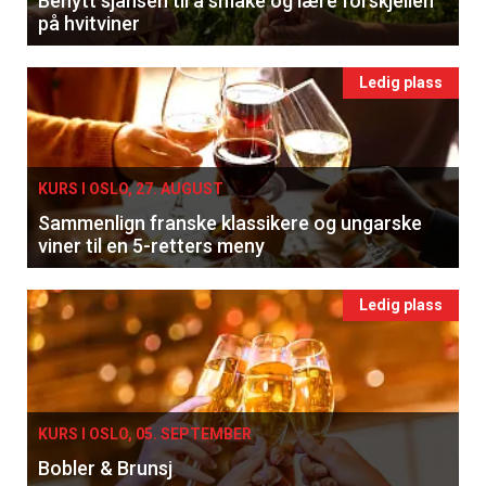
Benytt sjansen til å smake og lære forskjellen
på hvitviner
Ledig plass
KURS I OSLO, 27. AUGUST
Sammenlign franske klassikere og ungarske
viner til en 5-retters meny
Ledig plass
KURS I OSLO, 05. SEPTEMBER
Bobler & Brunsj