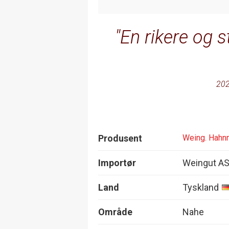
En rikere og s
202
Produsent
Weing. Hahn
Importør
Weingut A
Land
Tyskland
Område
Nahe