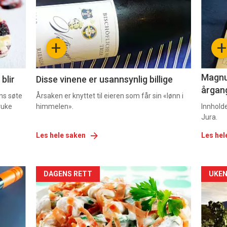
nå
nå
-
-
+
+
2
3
Magnum
blir
Disse vinene er usannsynlig billige
årgang
ns søte
Årsaken er knyttet til eieren som får sin «lønn i
ruke
himmelen».
Innhold
Jura.
Les hele saken
Les hel
Forsiden
For
DAGENS RETT
UKEN
akkurat
akk
nå
nå