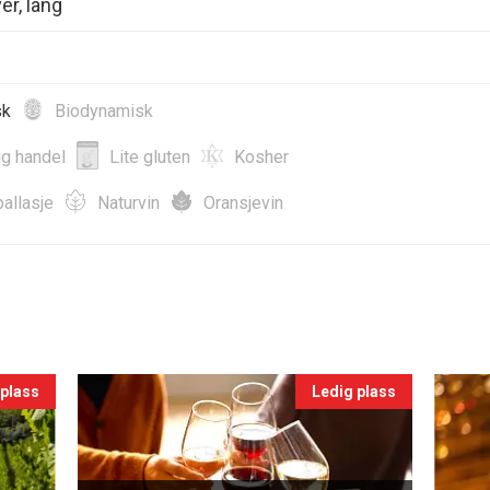
er, lang
sk
Biodynamisk
ig handel
Lite gluten
Kosher
allasje
Naturvin
Oransjevin
 plass
Ledig plass