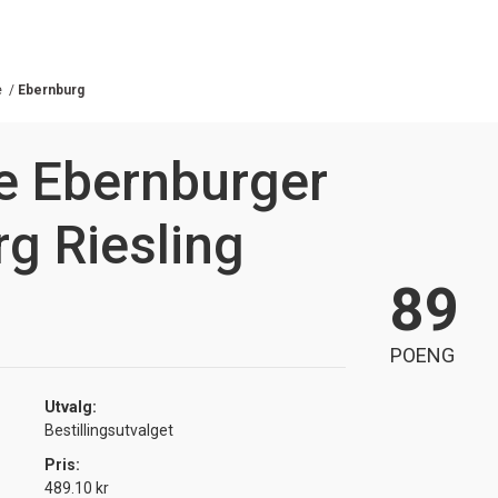
e
/
Ebernburg
 Ebernburger
g Riesling
89
POENG
Utvalg:
Bestillingsutvalget
Pris:
489.10 kr