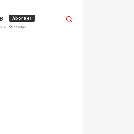
Menu
B
Abonner
kurs
Kokketips
profile
egistrer deg