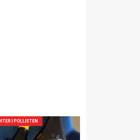
siden
ITER I POLLISTEN
urat