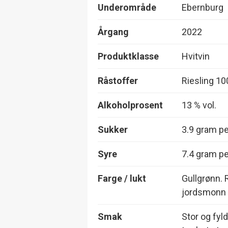
Underområde
Ebernburg
Årgang
2022
Produktklasse
Hvitvin
Råstoffer
Riesling 1
Alkoholprosent
13 % vol.
Sukker
3.9 gram per
Syre
7.4 gram per
Farge / lukt
Gullgrønn. 
jordsmonn
Smak
Stor og fyld