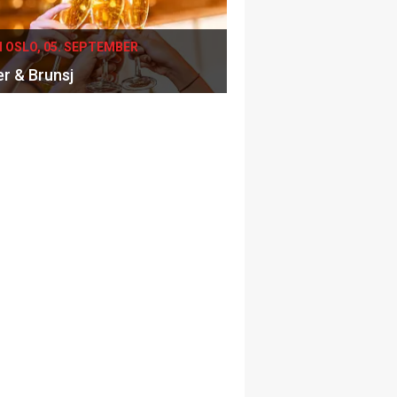
I OSLO, 05. SEPTEMBER
er & Brunsj