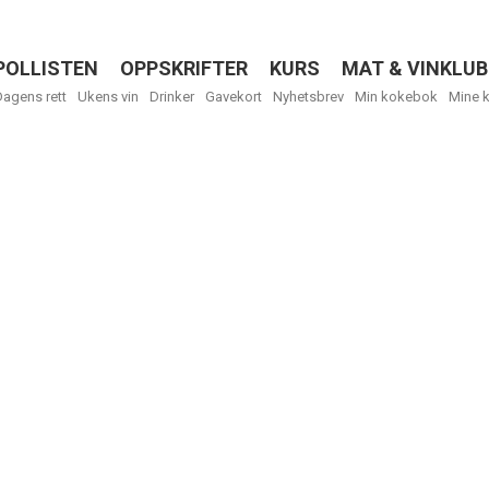
POLLISTEN
OPPSKRIFTER
KURS
MAT & VINKLUB
Menu
Dagens rett
Ukens vin
Drinker
Gavekort
Nyhetsbrev
Min kokebok
Mine 
R