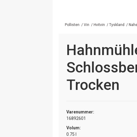
Pollisten
/
Vin
/
Hvitvin
/
Tyskland
/
Nah
Hahnmühle
Schlossber
Trocken
Varenummer:
16892601
Volum:
0.75 l