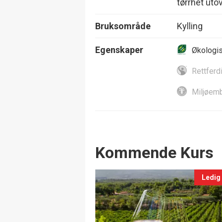
tørrhet utov
Bruksområde
Kylling
Egenskaper
Økologi
Rettferd
Miljøemb
Events
Kommende Kurs
Ledig