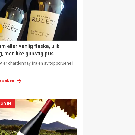
 eller vanlig flaske, ulik
, men like gunstig pris
et er chardonnay fra en av toppcruene i
e saken
siden
S VIN
urat