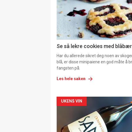
Se så lekre cookies med blåbær 
Har du allerede sikret deg noen av skoge
blå, er disse minipaiene en god måte å b
fangsten på.
Les hele saken
Forsiden
UKENS VIN
akkurat
nå