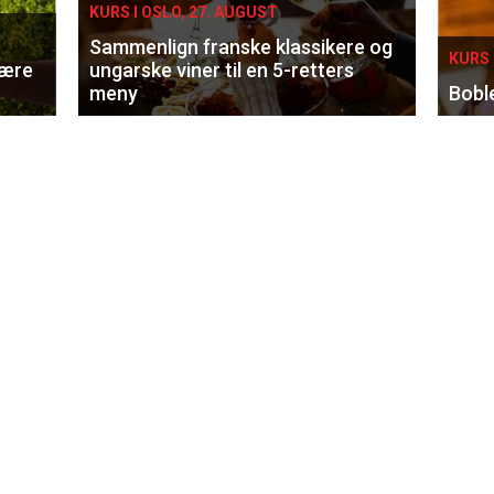
KURS I OSLO, 27. AUGUST
Sammenlign franske klassikere og
KURS 
lære
ungarske viner til en 5-retters
meny
Bobl