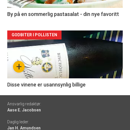
-
5
By på en sommerlig pastasalat - din nye favoritt
Forsiden
GODBITER I POLLISTEN
akkurat
nå
+
-
6
Disse vinene er usannsynlig billige
Footer
Ansvarlig redaktør:
Aase E. Jacobsen
-
Daglig leder:
links
Jan H. Amundsen