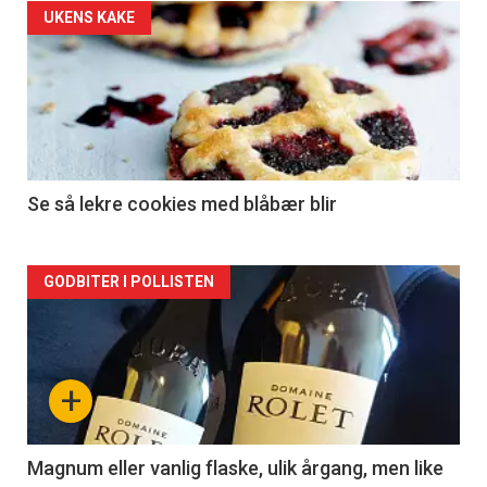
Forsiden
UKENS KAKE
akkurat
nå
-
2
Se så lekre cookies med blåbær blir
Forsiden
GODBITER I POLLISTEN
akkurat
nå
+
-
3
Magnum eller vanlig flaske, ulik årgang, men like