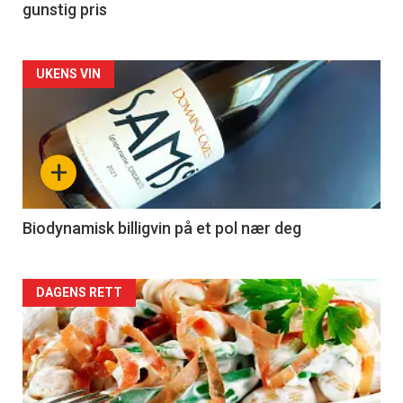
gunstig pris
Forsiden
UKENS VIN
akkurat
nå
+
-
4
Biodynamisk billigvin på et pol nær deg
Forsiden
DAGENS RETT
akkurat
nå