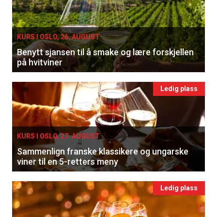
KURS I OSLO, 26. AUGUST
Benytt sjansen til å smake og lære forskjellen
på hvitviner
Ledig plass
KURS I OSLO, 27. AUGUST
Sammenlign franske klassikere og ungarske
viner til en 5-retters meny
Ledig plass