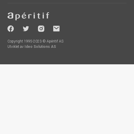
Footer
-
socials
Copyright 1995-2023 © Apéritif AS
Utviklet av
Ideo Solutions AS
Handlekurv