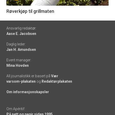
-
6
Røverkjøp til grillmaten
Footer
Ansvarlig redaktør:
Aase E. Jacobsen
-
Daglig leder:
links
Jan H. Amundsen
Event manager:
Mina Hovden
All journalistikk er basert på
Vær
varsom-plakaten
og
Redaktørplakaten
Om informasjonskapsler
Om Apéritif:
På nett og papir siden 1995