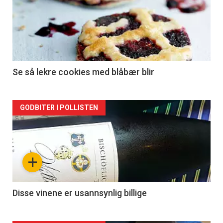
Se så lekre cookies med blåbær blir
Forsiden
GODBITER I POLLISTEN
akkurat
nå
+
-
2
Disse vinene er usannsynlig billige