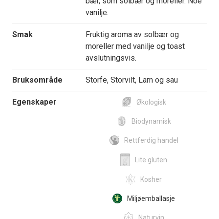
bær, som solbær og moreller. Noe
vanilje.
Smak
Fruktig aroma av solbær og
moreller med vanilje og toast
avslutningsvis.
Bruksområde
Storfe, Storvilt, Lam og sau
Egenskaper
Økologisk
Biodynamisk
Rettferdig handel
Lite gluten
Kosher
Miljøemballasje
Naturvin