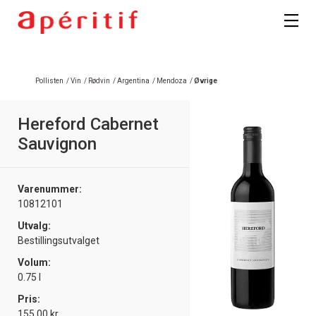
Registrer deg
Pollisten
/
Vin
/
Rødvin
/
Argentina
/
Mendoza
/
Øvrige
Hereford Cabernet
Sauvignon
Varenummer:
10812101
Utvalg:
Bestillingsutvalget
Volum:
0.75 l
Pris:
155.00 kr