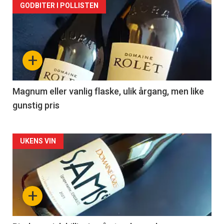
Forsiden
GODBITER I POLLISTEN
akkurat
nå
+
-
3
Magnum eller vanlig flaske, ulik årgang, men like
gunstig pris
Forsiden
UKENS VIN
akkurat
nå
+
-