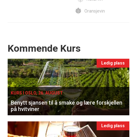
Oransjevin
Events
Kommende Kurs
Ledig plass
KURS I OSLO, 26. AUGUST
Benytt sjansen til å smake og lære forskjellen
på hvitviner
Ledig plass