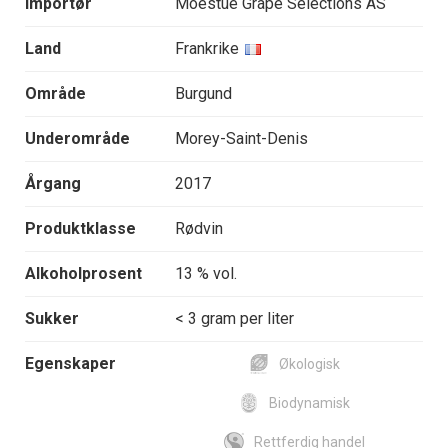
Importør
Moestue Grape Selections AS
Land
Frankrike
Område
Burgund
Underområde
Morey-Saint-Denis
Årgang
2017
Produktklasse
Rødvin
Alkoholprosent
13 % vol.
Sukker
< 3 gram per liter
Egenskaper
Økologisk
Biodynamisk
Rettferdig handel