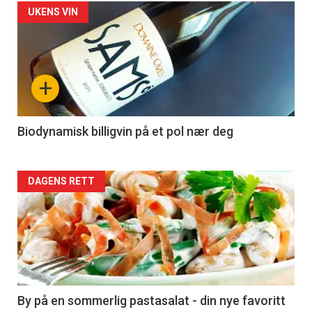
Forsiden
UKENS VIN
akkurat
nå
+
-
4
Biodynamisk billigvin på et pol nær deg
Forsiden
DAGENS RETT
akkurat
nå
-
5
By på en sommerlig pastasalat - din nye favoritt