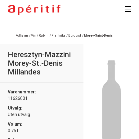
Pollisten
/
Vin
/
Rødvin
/
Frankrike
/
Burgund
/
Morey-Saint-Denis
Heresztyn-Mazzini
Morey-St.-Denis
Millandes
Varenummer:
11626001
Utvalg:
Uten utvalg
Volum:
0.75 l