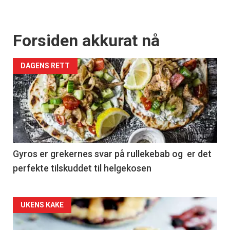
Forsiden akkurat nå
DAGENS RETT
Gyros er grekernes svar på rullekebab og er det
perfekte tilskuddet til helgekosen
Forsiden
UKENS KAKE
akkurat