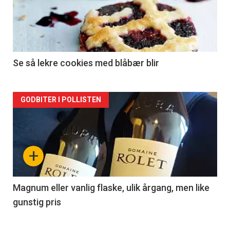
nå
-
2
Se så lekre cookies med blåbær blir
Forsiden
GODBITER I POLLISTEN
akkurat
nå
+
-
3
Magnum eller vanlig flaske, ulik årgang, men like
gunstig pris