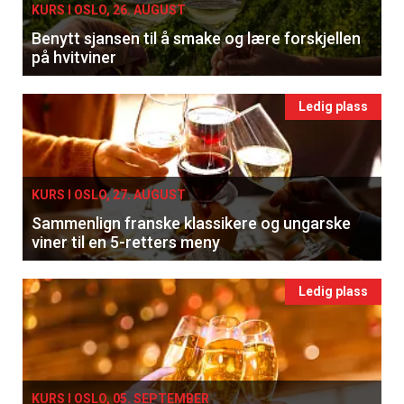
KURS I OSLO, 26. AUGUST
Benytt sjansen til å smake og lære forskjellen
på hvitviner
Ledig plass
KURS I OSLO, 27. AUGUST
Sammenlign franske klassikere og ungarske
viner til en 5-retters meny
Ledig plass
KURS I OSLO, 05. SEPTEMBER