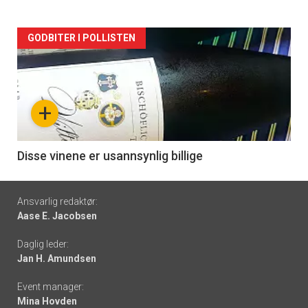
Forsiden
GODBITER I POLLISTEN
akkurat
nå
+
-
6
Disse vinene er usannsynlig billige
Footer
Ansvarlig redaktør:
Aase E. Jacobsen
-
Daglig leder:
links
Jan H. Amundsen
Event manager:
Mina Hovden