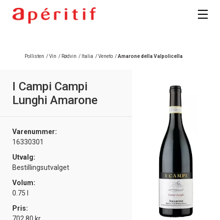
Registrer deg
Pollisten
/
Vin
/
Rødvin
/
Italia
/
Veneto
/
Amarone della Valpolicella
I Campi Campi
Lunghi Amarone
Varenummer:
16330301
Utvalg:
Bestillingsutvalget
Volum:
0.75 l
Pris:
702.80 kr