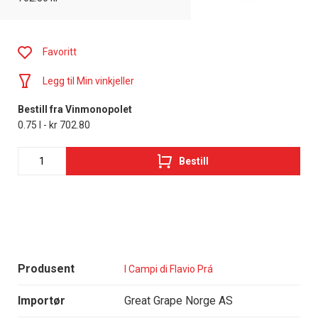
Favoritt
Legg til Min vinkjeller
Bestill fra Vinmonopolet
0.75 l - kr 702.80
Bestill
Produsent
I Campi di Flavio Prá
Importør
Great Grape Norge AS