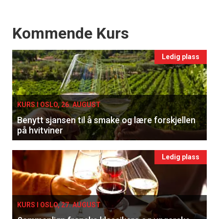
Events
Kommende Kurs
Ledig plass
KURS I OSLO, 26. AUGUST
Benytt sjansen til å smake og lære forskjellen
på hvitviner
Ledig plass
KURS I OSLO, 27. AUGUST