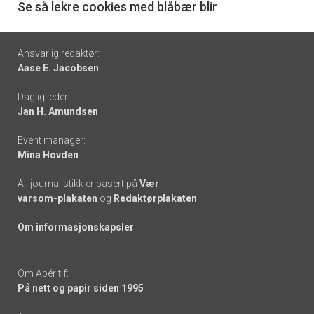
6
Se så lekre cookies med blåbær blir
Footer
Ansvarlig redaktør:
Aase E. Jacobsen
-
Daglig leder:
links
Jan H. Amundsen
Event manager:
Mina Hovden
All journalistikk er basert på
Vær
varsom-plakaten
og
Redaktørplakaten
Om informasjonskapsler
Om Apéritif:
På nett og papir siden 1995