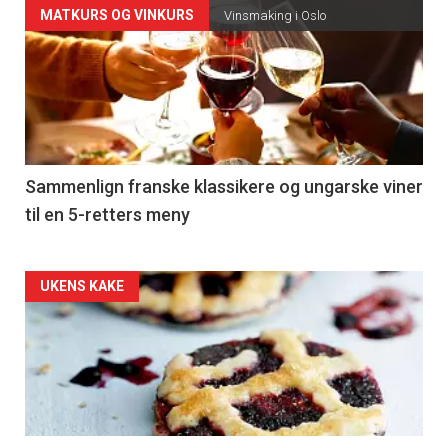
Forsiden
MATKURS OG VINKURS
Vinsmaking i Oslo
akkurat
nå
-
5
Sammenlign franske klassikere og ungarske viner
til en 5-retters meny
Forsiden
UKENS KAKE
akkurat
nå
-