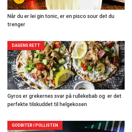
Når du er lei gin tonic, er en pisco sour det du
trenger
Forsiden
DAGENS RETT
akkurat
nå
-
2
Gyros er grekernes svar på rullekebab og er det
perfekte tilskuddet til helgekosen
Forsiden
GODBITER I POLLISTEN