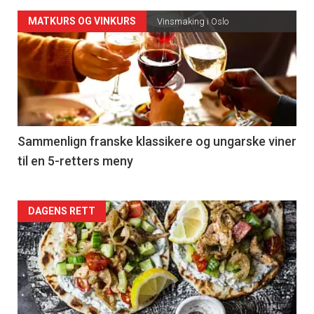
Forsiden
MATKURS OG VINKURS
Vinsmaking i Oslo
akkurat
nå
-
5
Sammenlign franske klassikere og ungarske viner
til en 5-retters meny
Forsiden
DAGENS RETT
akkurat
nå
-