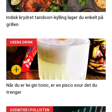
Indisk krydret tandoori-kylling lager du enkelt på
grillen
Forsiden
UKENS DRINK
akkurat
nå
+
-
2
Når du er lei gin tonic, er en pisco sour det du
trenger
Forsiden
GODBITER I POLLISTEN