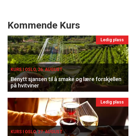
Events
Kommende Kurs
Ledig plass
KURS I OSLO, 26. AUGUST
Benytt sjansen til å smake og lære forskjellen
på hvitviner
Ledig plass
KURS I OSLO, 27. AUGUST