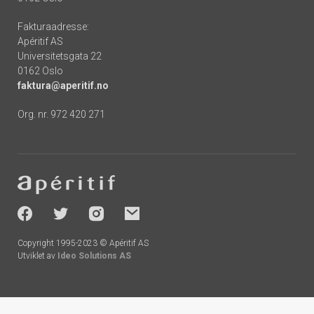
Fakturaadresse:
Apéritif AS
Universitetsgata 22
0162 Oslo
faktura@aperitif.no
Org. nr. 972 420 271
Footer
-
socials
Copyright 1995-2023 © Apéritif AS
Utviklet av
Ideo Solutions AS
Handlekurv