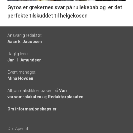
6
Gyros er grekernes svar på rullekebab og er det
perfekte tilskuddet til helgekosen
Footer
Ansvarlig redaktør:
Aase E. Jacobsen
-
Daglig leder:
links
Jan H. Amundsen
Event manager:
Mina Hovden
All journalistikk er basert på
Vær
varsom-plakaten
og
Redaktørplakaten
Om informasjonskapsler
Om Apéritif: