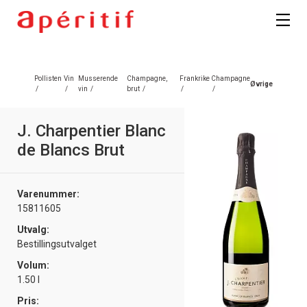
Pollisten
Vin
Musserende
Champagne,
Frankrike
Champagne
Øvrige
/
/
vin
/
brut
/
/
/
J. Charpentier Blanc
de Blancs Brut
Varenummer:
15811605
Utvalg:
Bestillingsutvalget
Volum:
1.50 l
Pris: