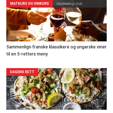
Forsiden
MATKURS OG VINKURS
Vinsmaking i Oslo
akkurat
nå
-
5
Sammenlign franske klassikere og ungarske viner
til en 5-retters meny
Forsiden
DAGENS RETT
akkurat
nå
-