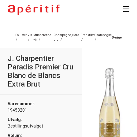
Registrer deg
Pollisten
Vin
Musserende
Champagne, extra
Frankrike
Champagne
Øvrige
/
/
vin
/
brut
/
/
/
J. Charpentier
Paradis Premier Cru
Blanc de Blancs
Extra Brut
Varenummer:
19453201
Utvalg:
Bestillingsutvalget
Volum: