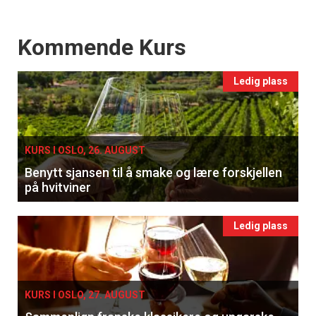
Events
Kommende Kurs
Ledig plass
KURS I OSLO, 26. AUGUST
Benytt sjansen til å smake og lære forskjellen
på hvitviner
Ledig plass
KURS I OSLO, 27. AUGUST