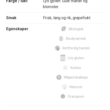
Farge / lukt
Lys gyllen. Gule frukter og
blomster.
Smak
Frisk, lang og rik, grapefrukt.
Egenskaper
Økologisk
Biodynamisk
Rettferdig handel
Lite gluten
Kosher
Miljøemballasje
Naturvin
Oransjevin