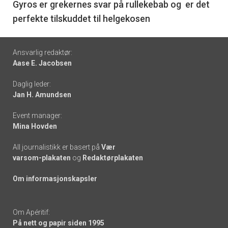
6
Gyros er grekernes svar på rullekebab og er det
perfekte tilskuddet til helgekosen
Footer
Ansvarlig redaktør:
Aase E. Jacobsen
-
Daglig leder:
links
Jan H. Amundsen
Event manager:
Mina Hovden
All journalistikk er basert på
Vær
varsom-plakaten
og
Redaktørplakaten
Om informasjonskapsler
Om Apéritif:
På nett og papir siden 1995