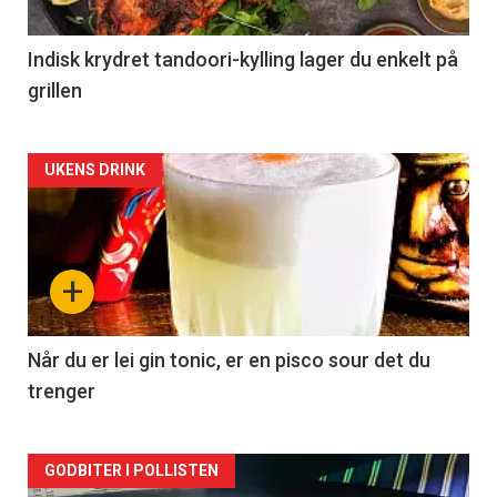
Indisk krydret tandoori-kylling lager du enkelt på
grillen
Forsiden
UKENS DRINK
akkurat
nå
+
-
2
Når du er lei gin tonic, er en pisco sour det du
trenger
Forsiden
GODBITER I POLLISTEN