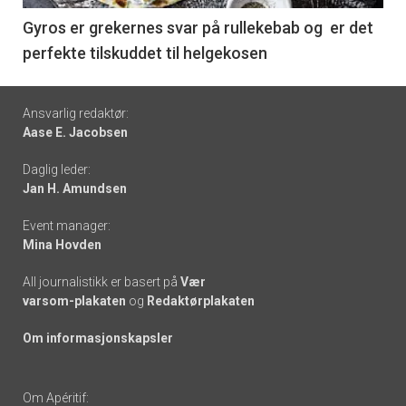
6
Gyros er grekernes svar på rullekebab og er det
perfekte tilskuddet til helgekosen
Footer
Ansvarlig redaktør:
Aase E. Jacobsen
-
Daglig leder:
links
Jan H. Amundsen
Event manager:
Mina Hovden
All journalistikk er basert på
Vær
varsom-plakaten
og
Redaktørplakaten
Om informasjonskapsler
Om Apéritif: