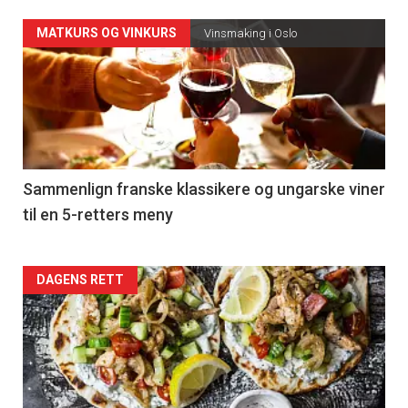
Forsiden
MATKURS OG VINKURS
Vinsmaking i Oslo
akkurat
nå
-
5
Sammenlign franske klassikere og ungarske viner
til en 5-retters meny
Forsiden
DAGENS RETT
akkurat
nå
-