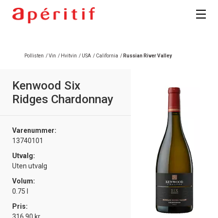
Pollisten
/
Vin
/
Hvitvin
/
USA
/
California
/
Russian River Valley
Kenwood Six
Ridges Chardonnay
Varenummer:
13740101
Utvalg:
Uten utvalg
Volum:
0.75 l
Pris:
316.90 kr