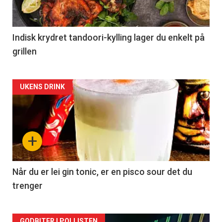
Indisk krydret tandoori-kylling lager du enkelt på
grillen
Forsiden
UKENS DRINK
akkurat
nå
+
-
2
Når du er lei gin tonic, er en pisco sour det du
trenger
GODBITER I POLLISTEN