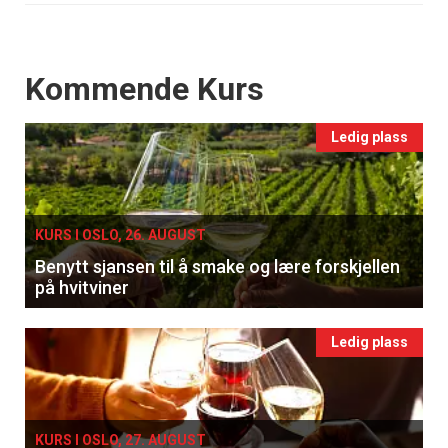
Events
Kommende Kurs
Ledig plass
KURS I OSLO, 26. AUGUST
Benytt sjansen til å smake og lære forskjellen
på hvitviner
Ledig plass
KURS I OSLO, 27. AUGUST