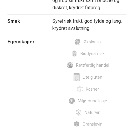
og tropisk frukt samt brioche og
diskret, krydret fatpreg.
Smak
Syrefrisk frukt, god fylde og lang,
krydret avslutning.
Egenskaper
Økologisk
Biodynamisk
Rettferdig handel
Lite gluten
Kosher
Miljøemballasje
Naturvin
Oransjevin