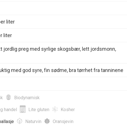
r liter
 liter
ett jordlig preg med syrlige skogsbær, lett jordsmonn,
ruktig med god syre, fin sødme, bra tørrhet fra tanninene
sk
Biodynamisk
ig handel
Lite gluten
Kosher
allasje
Naturvin
Oransjevin