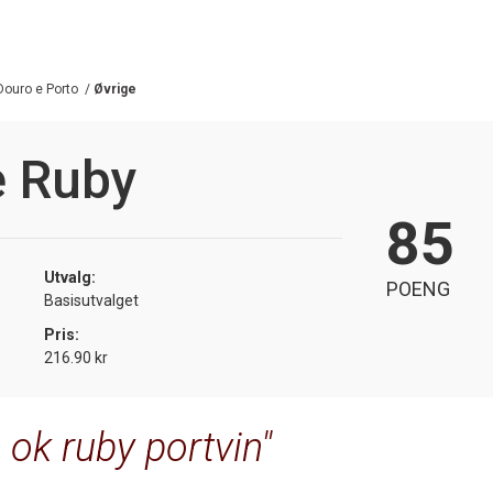
Douro e Porto
/
Øvrige
e Ruby
85
Utvalg:
POENG
Basisutvalget
Pris:
216.90 kr
 ok ruby portvin