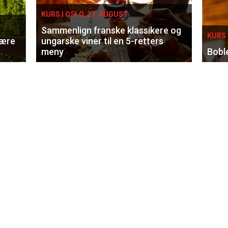
KURS I OSLO, 27. AUGUST
Sammenlign franske klassikere og
KURS 
lære
ungarske viner til en 5-retters
meny
Bobl