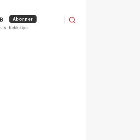
Menu
B
Abonner
kurs
Kokketips
profile
×
ge nyhetsbrev fra
Apéritif
 ukentlige nyhetsbrev. Du
 hvilke du ønsker å få
egistrer deg