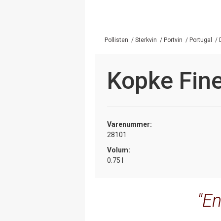
Pollisten
/
Sterkvin
/
Portvin
/
Portugal
/
Kopke Fin
Varenummer:
28101
Volum:
0.75 l
En