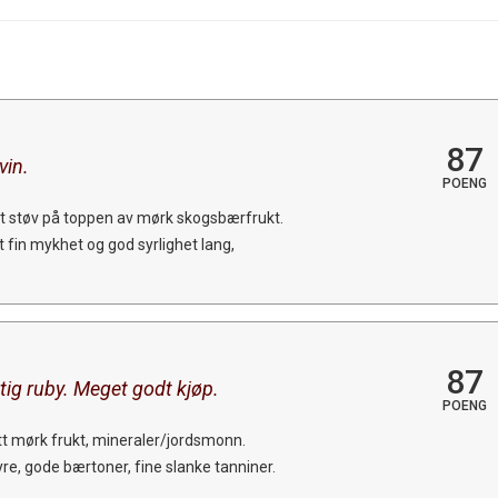
87
vin.
POENG
itt støv på toppen av mørk skogsbærfrukt.
t fin mykhet og god syrlighet lang,
87
ig ruby. Meget godt kjøp.
POENG
tt mørk frukt, mineraler/jordsmonn.
e, gode bærtoner, fine slanke tanniner.