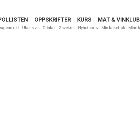
POLLISTEN
OPPSKRIFTER
KURS
MAT & VINKLUB
Menu
Dagens rett
Ukens vin
Drinker
Gavekort
Nyhetsbrev
Min kokebok
Mine 
Få ukentli
Vi tilbyr flere
kan fritt velge
tilsendt.
R