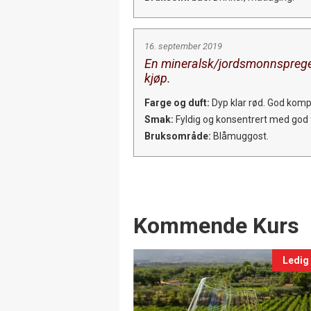
16. september 2019
En mineralsk/jordsmonnspreget
kjøp.
Farge og duft:
Dyp klar rød. God komp
Smak:
Fyldig og konsentrert med god fa
Bruksområde:
Blåmuggost.
Events
Kommende Kurs
Ledig