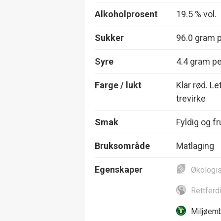
Alkoholprosent
19.5 % vol.
Sukker
96.0 gram pe
Syre
4.4 gram per
Farge / lukt
Klar rød. L
trevirke
Smak
Fyldig og f
Bruksområde
Matlaging
Egenskaper
Økologi
Rettferd
Miljøemb