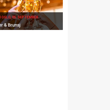
I OSLO, 05. SEPTEMBER
er & Brunsj