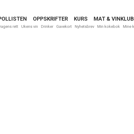
POLLISTEN
OPPSKRIFTER
KURS
MAT & VINKLUB
Menu
Dagens rett
Ukens vin
Drinker
Gavekort
Nyhetsbrev
Min kokebok
Mine 