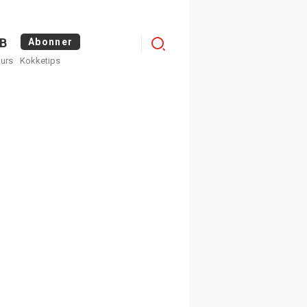
Menu
B
Abonner
kurs
Kokketips
profile