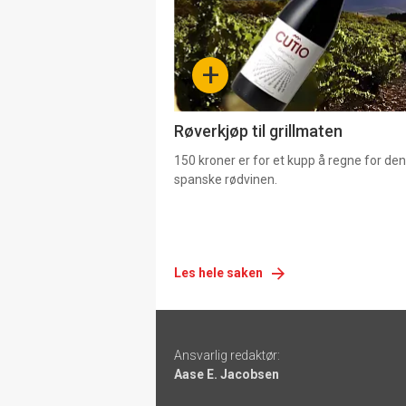
nå
-
+
4
Røverkjøp til grillmaten
150 kroner er for et kupp å regne for de
spanske rødvinen.
Les hele saken
Footer
Ansvarlig redaktør:
-
Aase E. Jacobsen
links