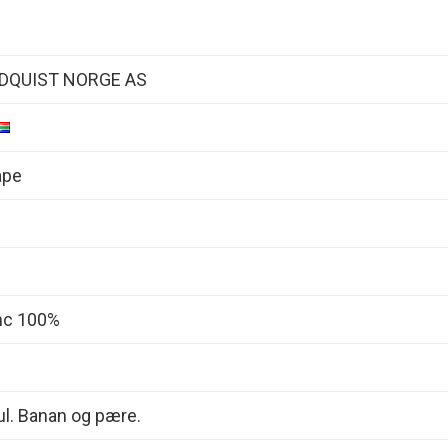
DQUIST NORGE AS
ape
nc 100%
ul. Banan og pære.