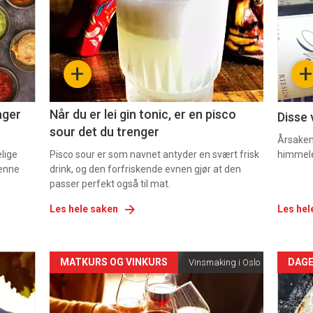
nå
nå
-
-
+
+
2
3
ager
Når du er lei gin tonic, er en pisco
Disse 
sour det du trenger
Årsaken 
elige
Pisco sour er som navnet antyder en svært frisk
himmel
denne
drink, og den forfriskende evnen gjør at den
passer perfekt også til mat.
Les hele saken
Les hel
Forsiden
For
MATKURS OG VINKURS
DAGE
Vinsmaking i Oslo
akkurat
akk