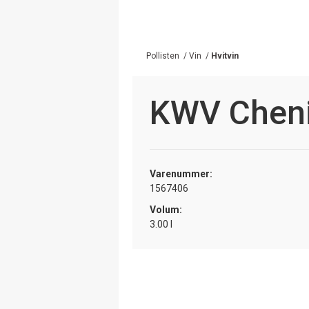
Pollisten
/
Vin
/
Hvitvin
KWV Cheni
Varenummer:
1567406
Volum:
3.00 l