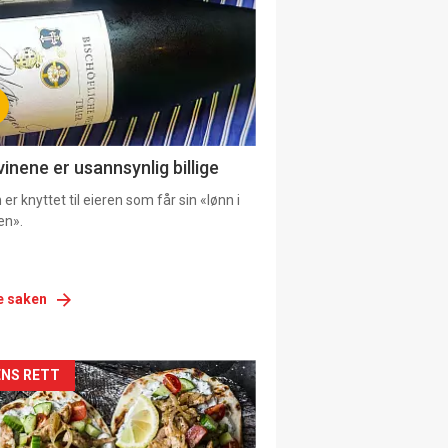
vinene er usannsynlig billige
er knyttet til eieren som får sin «lønn i
en».
e saken
siden
NS RETT
urat