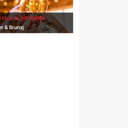
I OSLO, 05. SEPTEMBER
er & Brunsj