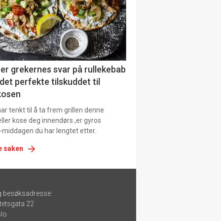
er grekernes svar på rullekebab
det perfekte tilskuddet til
kosen
r tenkt til å ta frem grillen denne
ller kose deg innendørs ,er gyros
-middagen du har lengtet etter.
e saken
g besøksadresse:
tetsgata 22
lo