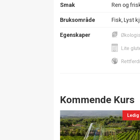
Smak
Ren og frisk,
Bruksområde
Fisk, Lyst k
Egenskaper
Økologi
Lite glut
Rettferd
Events
Kommende Kurs
Ledig