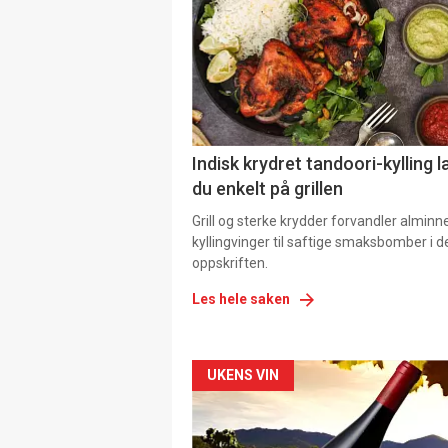
Indisk krydret tandoori-kylling l
du enkelt på grillen
Grill og sterke krydder forvandler alminn
kyllingvinger til saftige smaksbomber i 
oppskriften.
Les hele saken
Forsiden
UKENS VIN
akkurat