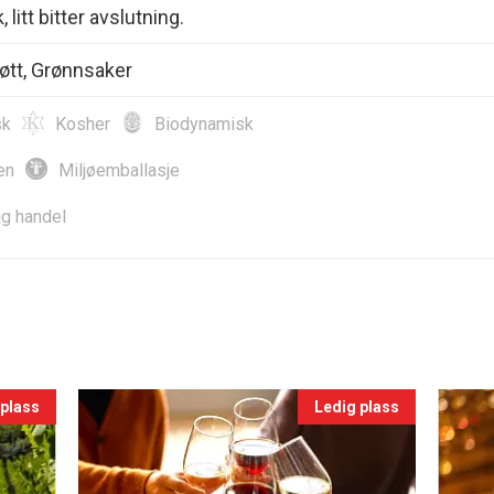
 litt bitter avslutning.
jøtt, Grønnsaker
sk
Kosher
Biodynamisk
en
Miljøemballasje
ig handel
 plass
Ledig plass