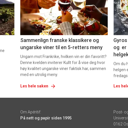
nå
nå
-
-
5
6
Sammenlign franske klassikere og
Gyros 
ungarske viner til en 5-retters meny
og er 
nne
helge
Ungarn mot Frankrike, hvilken vin er din favoritt?
Denne kvelden inviterer Kullt for å vise deg hvor
Om du ha
høy kvalitet ungarske viner faktisk har, sammen
helgen e
med en utrolig meny.
fredags
Les hele saken
Les hel
Om Apéritif:
Post- o
På nett og papir siden 1995
Universi
0162 Os