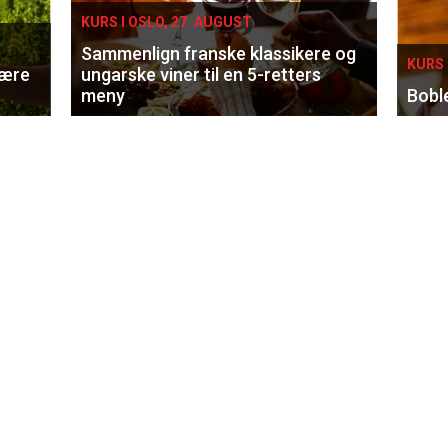
KURS I OSLO, 27. AUGUST
Sammenlign franske klassikere og
KURS 
lære
ungarske viner til en 5-retters
meny
Bobl