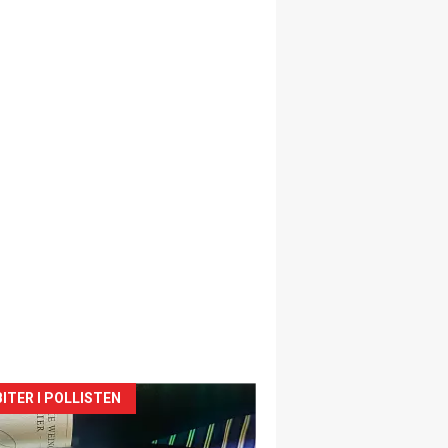
siden
ITER I POLLISTEN
urat