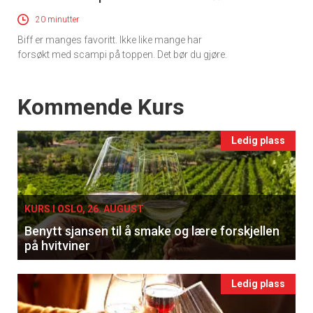
20 minutter
Biff er manges favoritt. Ikke like mange har
forsøkt med scampi på toppen. Det bør du gjøre.
Events
Kommende Kurs
Ledig plass
KURS I OSLO, 26. AUGUST
Benytt sjansen til å smake og lære forskjellen
på hvitviner
Ledig plass