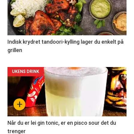
Indisk krydret tandoori-kylling lager du enkelt på
grillen
Forsiden
UKENS DRINK
akkurat
nå
+
-
2
Når du er lei gin tonic, er en pisco sour det du
trenger