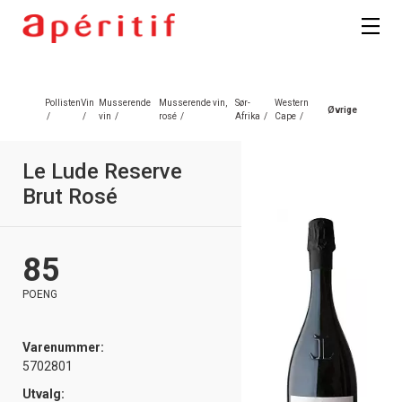
Pollisten
Vin
Musserende
Musserende vin,
Sør-
Western
Øvrige
/
/
vin
/
rosé
/
Afrika
/
Cape
/
Le Lude Reserve
Brut Rosé
85
POENG
Varenummer:
5702801
Utvalg: