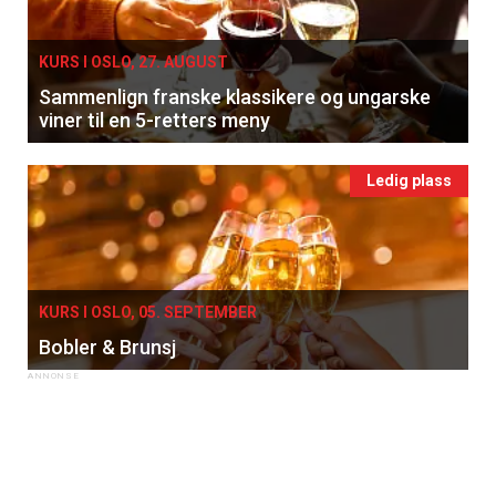
KURS I OSLO, 27. AUGUST
Sammenlign franske klassikere og ungarske
×
viner til en 5-retters meny
Få ukentlige nyhetsbrev fra
Ledig plass
Apéritif
Vi tilbyr flere ukentlige nyhetsbrev. Du
kan fritt velge hvilke du ønsker å få
tilsendt.
KURS I OSLO, 05. SEPTEMBER
Bobler & Brunsj
Registrer deg