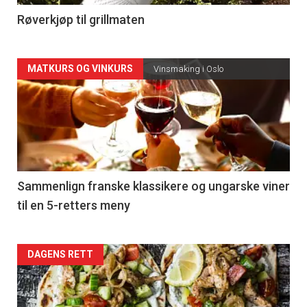
4
Røverkjøp til grillmaten
Forsiden
MATKURS OG VINKURS
Vinsmaking i Oslo
akkurat
nå
-
5
Sammenlign franske klassikere og ungarske viner
til en 5-retters meny
Forsiden
DAGENS RETT
akkurat