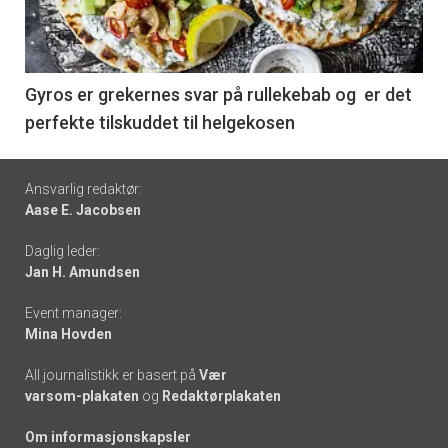
nå
-
6
Gyros er grekernes svar på rullekebab og er det
perfekte tilskuddet til helgekosen
Footer
Ansvarlig redaktør:
Aase E. Jacobsen
-
Daglig leder:
links
Jan H. Amundsen
Event manager:
Mina Hovden
All journalistikk er basert på
Vær
varsom-plakaten
og
Redaktørplakaten
Om informasjonskapsler