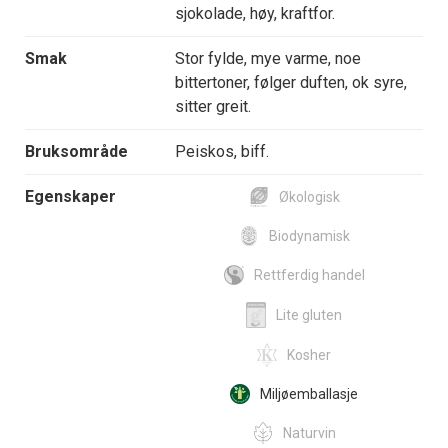
sjokolade, høy, kraftfor.
Smak
Stor fylde, mye varme, noe
bittertoner, følger duften, ok syre,
sitter greit.
Bruksområde
Peiskos, biff.
Egenskaper
Økologisk
Biodynamisk
Rettferdig handel
Lite gluten
Kosher
Miljøemballasje
Naturvin