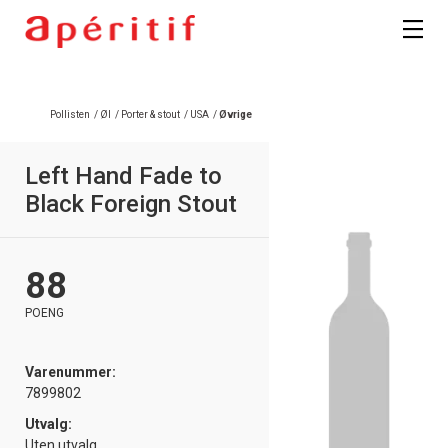
Pollisten
/
Øl
/
Porter & stout
/
USA
/
Øvrige
Left Hand Fade to
Black Foreign Stout
88
POENG
Varenummer:
7899802
Utvalg:
Uten utvalg