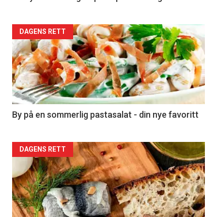
Forsiden
DAGENS RETT
akkurat
nå
-
5
By på en sommerlig pastasalat - din nye favoritt
Forsiden
DAGENS RETT
akkurat
nå
-