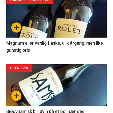
Forsiden
akkurat
nå
+
-
3
Magnum eller vanlig flaske, ulik årgang, men like
gunstig pris
Forsiden
UKENS VIN
akkurat
nå
+
-
4
Biodynamisk billigvin på et pol nær deg