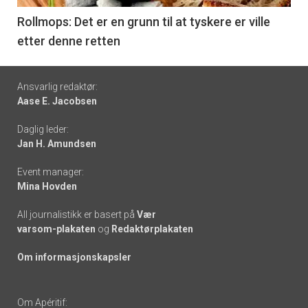
6
Rollmops: Det er en grunn til at tyskere er ville
etter denne retten
Footer
Ansvarlig redaktør:
Aase E. Jacobsen
-
Daglig leder:
links
Jan H. Amundsen
Event manager:
Mina Hovden
All journalistikk er basert på
Vær
varsom-plakaten
og
Redaktørplakaten
Om informasjonskapsler
Om Apéritif: