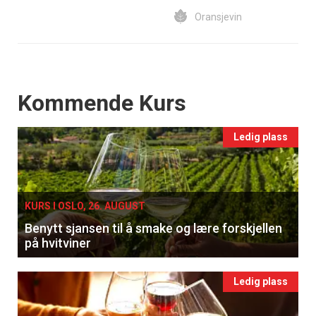
Oransjevin
Events
Kommende Kurs
Ledig plass
KURS I OSLO, 26. AUGUST
Benytt sjansen til å smake og lære forskjellen
på hvitviner
Ledig plass