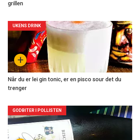
grillen
Forsiden
UKENS DRINK
akkurat
nå
+
-
2
Når du er lei gin tonic, er en pisco sour det du
trenger
Forsiden
GODBITER I POLLISTEN
akkurat
nå