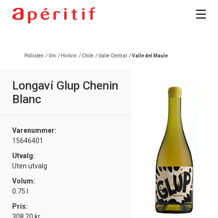
Registrer deg
Pollisten
/
Vin
/
Hvitvin
/
Chile
/
Valle Central
/
Valle del Maule
Longaví Glup Chenin
Blanc
Varenummer:
15646401
Utvalg:
Uten utvalg
Volum:
0.75 l
Pris:
308.20 kr