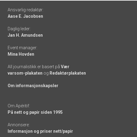
Footer
Ansvarlig redaktør:
Aase E. Jacobsen
-
Daglig leder:
links
Jan H. Amundsen
Event manager:
Mina Hovden
All journalistikk er basert på
Vær
varsom-plakaten
og
Redaktørplakaten
Om informasjonskapsler
Om Apéritif:
På nett og papir siden 1995
Annonsere:
Informasjon og priser nett/papir