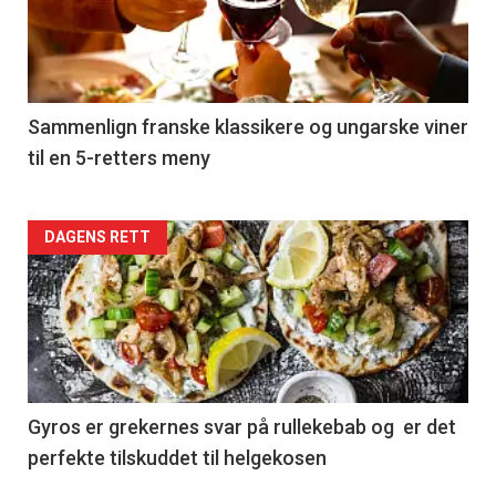
nå
-
5
Sammenlign franske klassikere og ungarske viner
til en 5-retters meny
Forsiden
DAGENS RETT
akkurat
nå
-
6
Gyros er grekernes svar på rullekebab og er det
perfekte tilskuddet til helgekosen