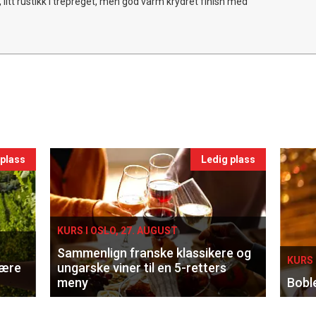
 litt rustikk i trepreget, men god varm krydret finish med
 plass
Ledig plass
KURS I OSLO, 27. AUGUST
Sammenlign franske klassikere og
KURS 
lære
ungarske viner til en 5-retters
meny
Bobl