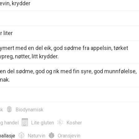
vin, krydder
 liter
fymert med en del eik, god sødme fra appelsin, tørket
preg, nøtter, litt krydder.
en del sødme, god og rik med fin syre, god munnfølelse,
mak.
sk
Biodynamisk
ig handel
Lite gluten
Kosher
allasje
Naturvin
Oransjevin