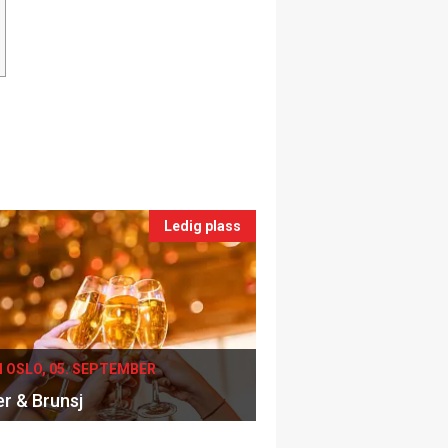
Ledig plass
I OSLO, 05. SEPTEMBER
er & Brunsj