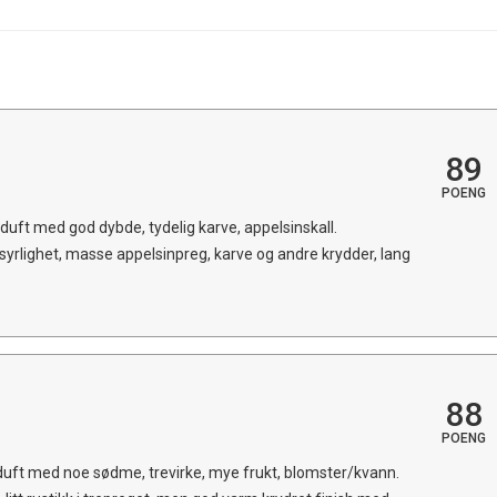
89
POENG
uft med god dybde, tydelig karve, appelsinskall.
yrlighet, masse appelsinpreg, karve og andre krydder, lang
88
POENG
uft med noe sødme, trevirke, mye frukt, blomster/kvann.