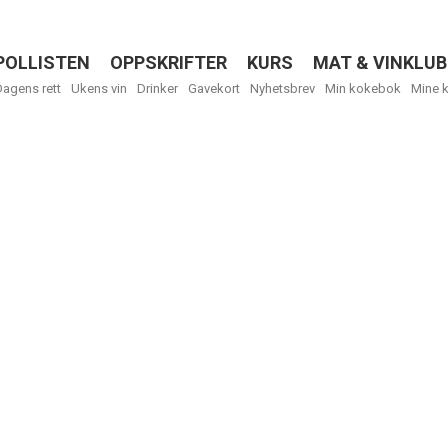
POLLISTEN
OPPSKRIFTER
KURS
MAT & VINKLUB
Menu
Dagens rett
Ukens vin
Drinker
Gavekort
Nyhetsbrev
Min kokebok
Mine 
R