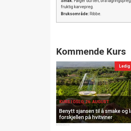
Smak:
Følger duften, bra lagringspreg,
fruktig karvepreg.
Bruksområde:
Ribbe.
Events
Kommende Kurs
Ledig
KURS I OSLO, 26. AUGUST
Benytt sjansen til å smake og 
forskjellen på hvitviner