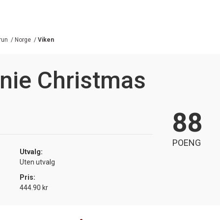
brun
/
Norge
/
Viken
nie Christmas
88
POENG
Utvalg:
Uten utvalg
Pris:
444.90 kr