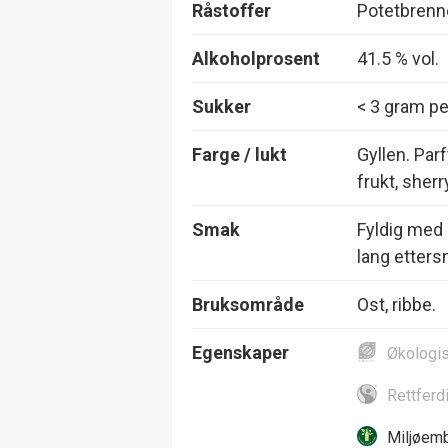
Råstoffer
Potetbrenne
Alkoholprosent
41.5 % vol.
Sukker
< 3 gram per
Farge / lukt
Gyllen. Par
frukt, sherry
Smak
Fyldig med 
lang etters
Bruksområde
Ost, ribbe.
Egenskaper
Økologi
Rettferd
Miljøemb