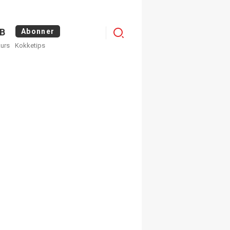
Menu
B
Abonner
kurs
Kokketips
profile
egistrer deg