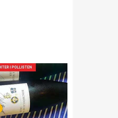
siden
ITER I POLLISTEN
urat