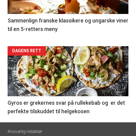
-
5
Sammenlign franske klassikere og ungarske viner
til en 5-retters meny
Forsiden
DAGENS RETT
akkurat
nå
-
6
Gyros er grekernes svar på rullekebab og er det
perfekte tilskuddet til helgekosen
Footer
Ansvarlig redaktør: