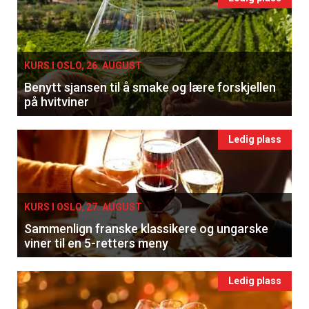
KURS I OSLO, 26. AUGUST
Benytt sjansen til å smake og lære forskjellen
på hvitviner
Ledig plass
KURS I OSLO, 27. AUGUST
Sammenlign franske klassikere og ungarske
viner til en 5-retters meny
Ledig plass