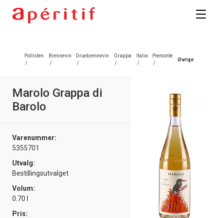
Pollisten
Brennevin
Druebrennevin
Grappa
Italia
Piemonte
Øvrige
/
/
/
/
/
/
Marolo Grappa di
Barolo
Varenummer:
5355701
Utvalg:
Bestillingsutvalget
Volum:
0.70 l
Pris: