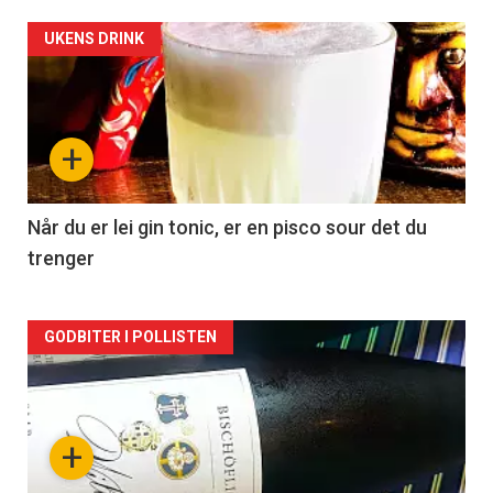
Forsiden
UKENS DRINK
akkurat
nå
+
-
2
Når du er lei gin tonic, er en pisco sour det du
trenger
Forsiden
GODBITER I POLLISTEN
akkurat
nå
+
-