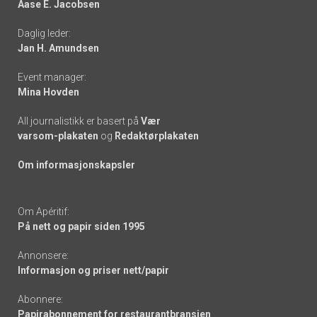
Aase E. Jacobsen
-
Daglig leder:
links
Jan H. Amundsen
Event manager:
Mina Hovden
All journalistikk er basert på
Vær
varsom-plakaten
og
Redaktørplakaten
Om informasjonskapsler
Om Apéritif:
På nett og papir siden 1995
Annonsere:
Informasjon og priser nett/papir
Abonnere:
Papirabonnement for restaurantbransjen