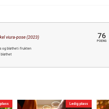
76
nkel viura-pose (2023)
POENG
 og bløthet i frukten
 bløthet
 plass
Ledig plass