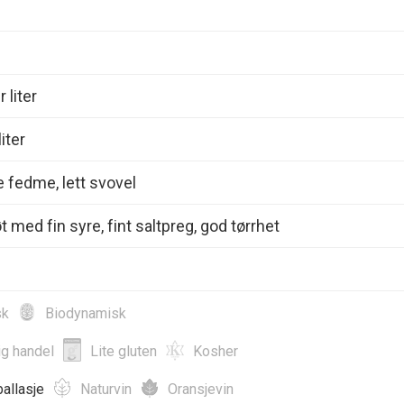
 liter
iter
e fedme, lett svovel
 med fin syre, fint saltpreg, god tørrhet
sk
Biodynamisk
ig handel
Lite gluten
Kosher
allasje
Naturvin
Oransjevin