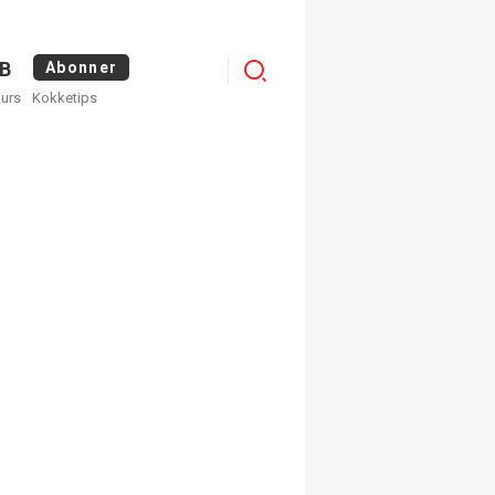
Menu
B
Abonner
kurs
Kokketips
profile
egistrer deg