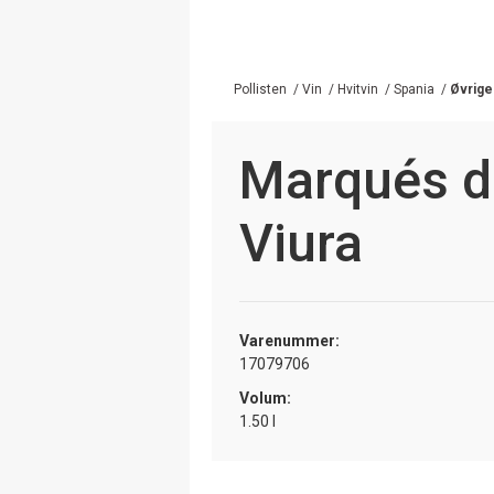
Pollisten
/
Vin
/
Hvitvin
/
Spania
/
Øvrige
Marqués d
Viura
Varenummer:
17079706
Volum:
1.50 l