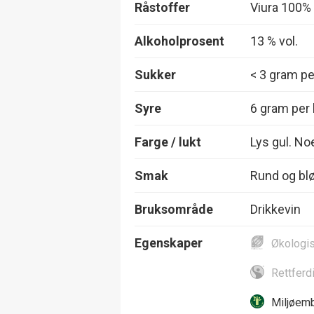
Råstoffer
Viura 100%
Alkoholprosent
13 % vol.
Sukker
< 3 gram per
Syre
6 gram per l
Farge / lukt
Lys gul. No
Smak
Rund og bløt
Bruksområde
Drikkevin
Egenskaper
Økologi
Rettferd
Miljøemb