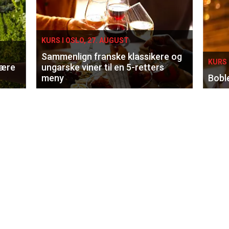
KURS I OSLO, 27. AUGUST
Sammenlign franske klassikere og
KURS 
lære
ungarske viner til en 5-retters
meny
Bobl