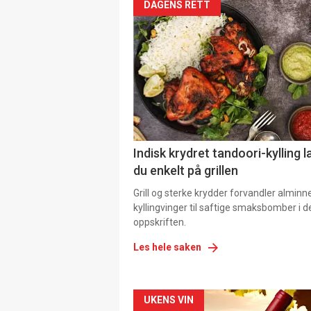
DAGENS RETT
Indisk krydret tandoori-kylling l
du enkelt på grillen
Grill og sterke krydder forvandler alminn
kyllingvinger til saftige smaksbomber i 
oppskriften.
Les hele saken
Forsiden
UKENS VIN