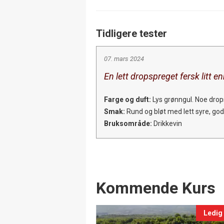
Tidligere tester
07. mars 2024
En lett dropspreget fersk litt e
Farge og duft:
Lys grønngul. Noe drops
Smak:
Rund og bløt med lett syre, god
Bruksområde:
Drikkevin
Events
Kommende Kurs
Ledig