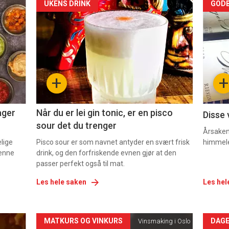
Forsiden
For
UKENS DRINK
GODB
akkurat
akk
nå
nå
-
-
+
+
2
3
ager
Når du er lei gin tonic, er en pisco
Disse 
sour det du trenger
Årsaken 
elige
Pisco sour er som navnet antyder en svært frisk
himmel
denne
drink, og den forfriskende evnen gjør at den
passer perfekt også til mat.
Les hele saken
Les hel
Forsiden
For
MATKURS OG VINKURS
DAGE
Vinsmaking i Oslo