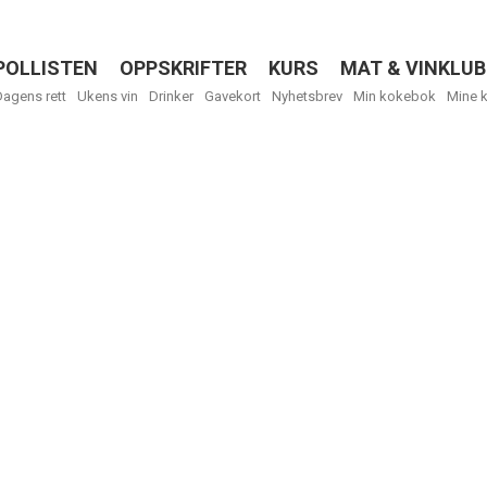
POLLISTEN
OPPSKRIFTER
KURS
MAT & VINKLUB
Menu
Dagens rett
Ukens vin
Drinker
Gavekort
Nyhetsbrev
Min kokebok
Mine 
R