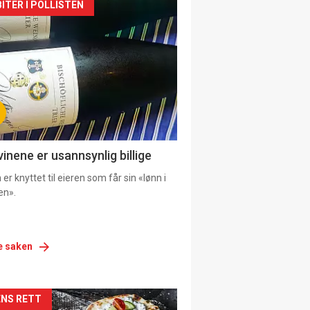
siden
ITER I POLLISTEN
urat
vinene er usannsynlig billige
er knyttet til eieren som får sin «lønn i
en».
e saken
siden
NS RETT