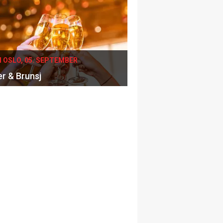
I OSLO, 05. SEPTEMBER
er & Brunsj