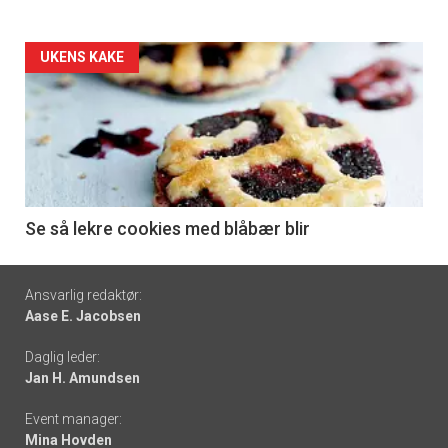
Forsiden
UKENS KAKE
akkurat
nå
-
6
Se så lekre cookies med blåbær blir
Footer
Ansvarlig redaktør:
Aase E. Jacobsen
-
Daglig leder:
links
Jan H. Amundsen
Event manager:
Mina Hovden