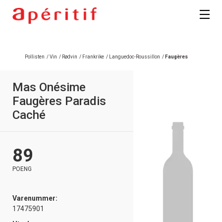
Pollisten
/
Vin
/
Rødvin
/
Frankrike
/
Languedoc-Roussillon
/
Faugères
Mas Onésime
Faugères Paradis
Caché
89
POENG
Varenummer:
17475901