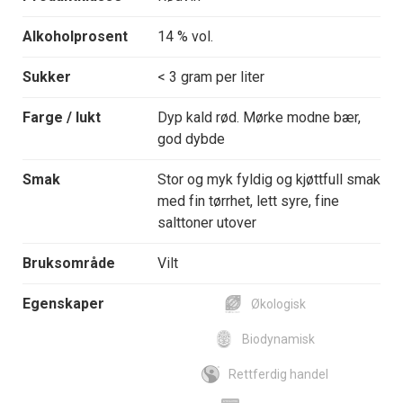
Alkoholprosent
14 % vol.
Sukker
< 3 gram per liter
Farge / lukt
Dyp kald rød. Mørke modne bær,
god dybde
Smak
Stor og myk fyldig og kjøttfull smak
med fin tørrhet, lett syre, fine
salttoner utover
Bruksområde
Vilt
Egenskaper
Økologisk
Biodynamisk
Rettferdig handel