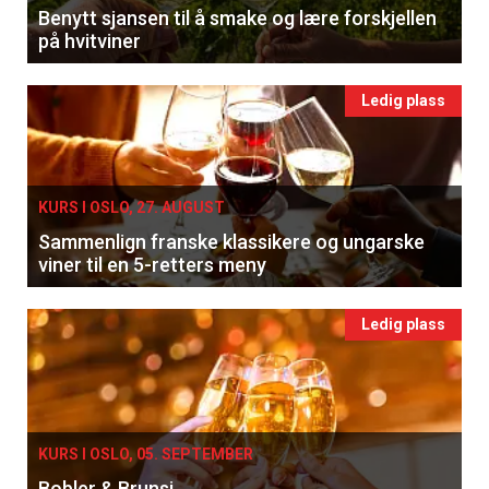
Benytt sjansen til å smake og lære forskjellen
på hvitviner
Ledig plass
KURS I OSLO, 27. AUGUST
Sammenlign franske klassikere og ungarske
viner til en 5-retters meny
Ledig plass
KURS I OSLO, 05. SEPTEMBER
Bobler & Brunsj