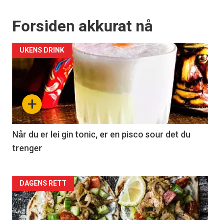
Forsiden akkurat nå
UKENS DRINK
+
Når du er lei gin tonic, er en pisco sour det du
trenger
Forsiden
DAGENS RETT
akkurat