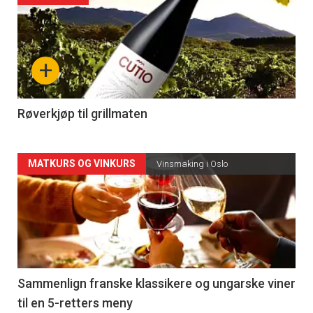
akkurat
nå
+
-
4
Røverkjøp til grillmaten
Forsiden
MATKURS OG VINKURS
Vinsmaking i Oslo
akkurat
nå
-
5
Sammenlign franske klassikere og ungarske viner
til en 5-retters meny