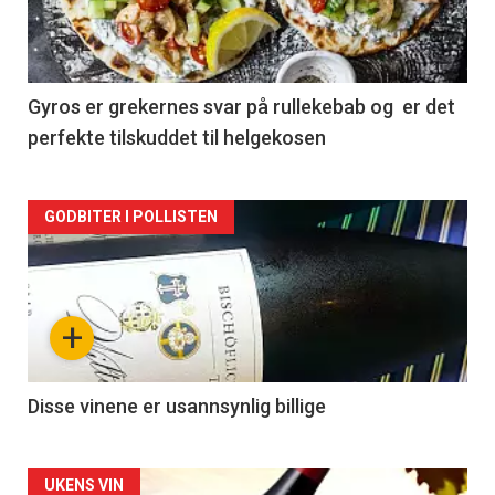
nå
-
2
Gyros er grekernes svar på rullekebab og er det
perfekte tilskuddet til helgekosen
Forsiden
GODBITER I POLLISTEN
akkurat
nå
+
-
3
Disse vinene er usannsynlig billige
Forsiden
UKENS VIN