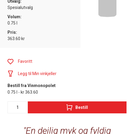
Utvalg:
Spesialutvalg
Volum:
0.75 l
Pris:
363.60 kr
Favoritt
Legg til Min vinkjeller
Bestill fra Vinmonopolet
0.75 l - kr 363.60
Bestill
En deilig myk og fyldig