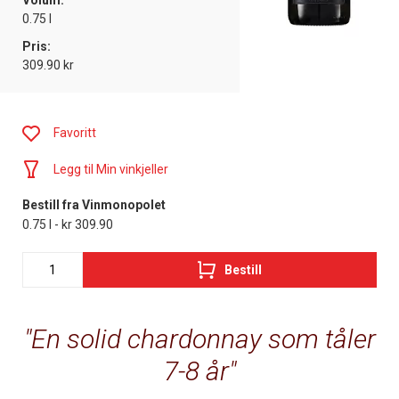
Volum:
0.75 l
Pris:
309.90 kr
Favoritt
Legg til Min vinkjeller
Bestill fra Vinmonopolet
0.75 l - kr 309.90
Bestill
En solid chardonnay som tåler
7-8 år