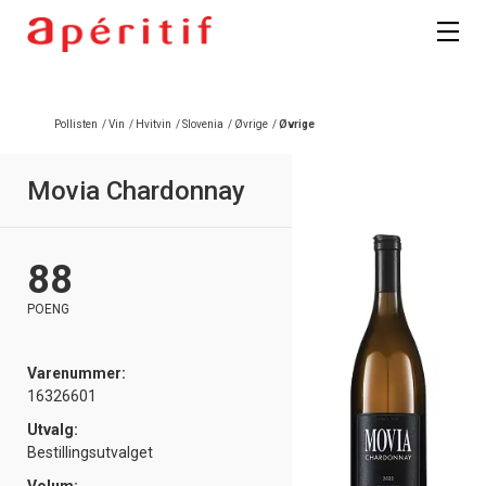
Registrer deg
Pollisten
/
Vin
/
Hvitvin
/
Slovenia
/
Øvrige
/
Øvrige
Movia Chardonnay
88
POENG
Varenummer:
16326601
Utvalg:
Bestillingsutvalget