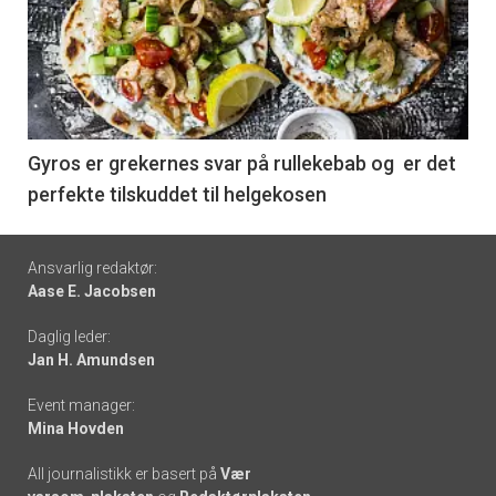
akkurat
nå
-
6
Gyros er grekernes svar på rullekebab og er det
perfekte tilskuddet til helgekosen
Footer
Ansvarlig redaktør:
Aase E. Jacobsen
-
Daglig leder:
links
Jan H. Amundsen
Event manager:
Mina Hovden
All journalistikk er basert på
Vær