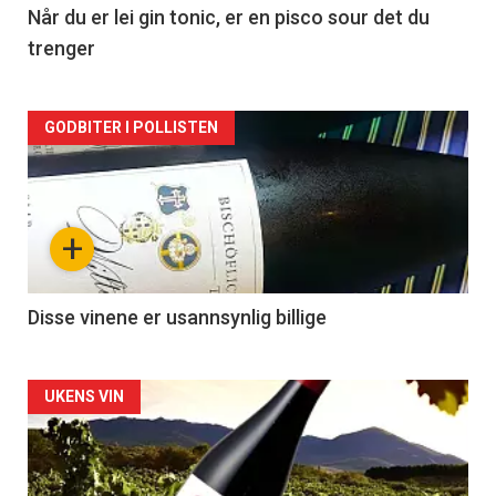
2
Når du er lei gin tonic, er en pisco sour det du
trenger
Forsiden
GODBITER I POLLISTEN
akkurat
nå
+
-
3
Disse vinene er usannsynlig billige
Forsiden
UKENS VIN
akkurat
nå