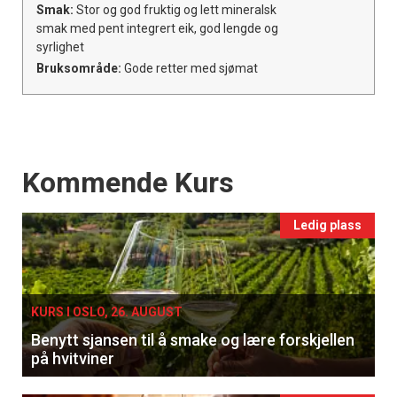
Smak:
Stor og god fruktig og lett mineralsk
smak med pent integrert eik, god lengde og
syrlighet
Bruksområde:
Gode retter med sjømat
Events
Kommende Kurs
Ledig plass
KURS I OSLO, 26. AUGUST
Benytt sjansen til å smake og lære forskjellen
på hvitviner