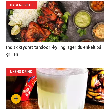
DAGENS RETT
Indisk krydret tandoori-kylling lager du enkelt på
grillen
Forsiden
UKENS DRINK
akkurat
nå
+
-