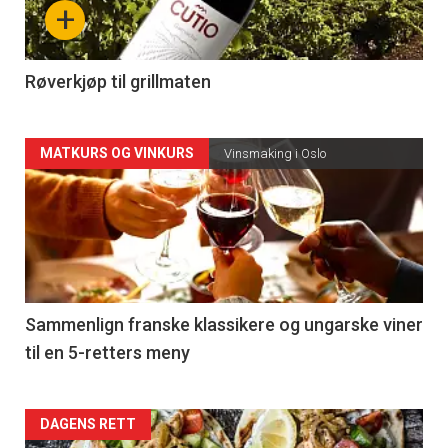
+
-
4
Røverkjøp til grillmaten
Forsiden
MATKURS OG VINKURS
Vinsmaking i Oslo
akkurat
nå
-
5
Sammenlign franske klassikere og ungarske viner
til en 5-retters meny
Forsiden
DAGENS RETT