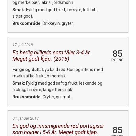
og mørke bær, lakris, jordsmonn.
Smak:
Fyldig med god frukt, fin syre, lett bitt,
sitter godt.
Bruksområde:
Drikkevin, gryter.
17. juli 2018
85
En herlig billigvin som tåler 3-4 år.
Meget godt kjøp. (2016)
POENG
Farge og duft:
Dyp kald rød. God og intens med
mørk saftig frukt, mineralsk.
Smak:
Fyldig med god saftig frukt, leskende og
fruktig, fin syre, lang ettersmak.
Bruksområde:
Gryter, grillmat.
×
04. januar 2018
En god og innsmigrende rød portugiser
85
Få ukentlige nyhetsbrev fra
som holder i 5-6 år. Meget godt kjøp.