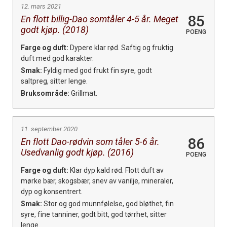
12. mars 2021
85
En flott billig-Dao somtåler 4-5 år. Meget
godt kjøp. (2018)
POENG
Farge og duft:
Dypere klar rød. Saftig og fruktig
duft med god karakter.
Smak:
Fyldig med god frukt fin syre, godt
saltpreg, sitter lenge.
Bruksområde:
Grillmat.
11. september 2020
86
En flott Dao-rødvin som tåler 5-6 år.
Usedvanlig godt kjøp. (2016)
POENG
Farge og duft:
Klar dyp kald rød. Flott duft av
mørke bær, skogsbær, snev av vanilje, mineraler,
dyp og konsentrert.
Smak:
Stor og god munnfølelse, god bløthet, fin
syre, fine tanniner, godt bitt, god tørrhet, sitter
lenge.