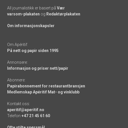
All journalistikk er basert på
Vær
varsom-plakaten
og
Redaktørplakaten
Om informasjonskapsler
Om Apéritif:
På nett og papir siden 1995
Annonsere:
Informasjon og priser nett/papir
Abonnere:
Papirabonnement for restaurantbransjen
Medlemskap Apéritif Mat- og vinklubb
Kontakt oss:
aperitif@aperitif.no
Telefon
+47 21 45 61 60
Ofte stilte spørsmål