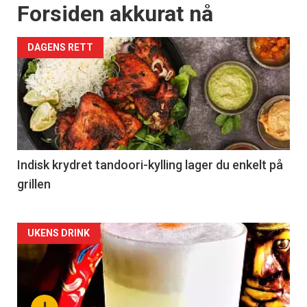
Forsiden akkurat nå
DAGENS RETT
Indisk krydret tandoori-kylling lager du enkelt på
grillen
Forsiden
UKENS DRINK
akkurat
nå