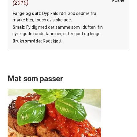
POENG
(2015)
Apéritif
Farge og duft:
Dyp kald rød. God sødme fra
Vi tilbyr flere ukentlige nyhetsbrev. Du
mørke bær, touch av sjokolade.
kan fritt velge hvilke du ønsker å få
Smak:
Fyldig med det samme som i duften, fin
tilsendt.
syre, gode runde tanniner, sitter godt og lenge.
Bruksområde:
Rødt kjøtt.
Registrer deg
Mat som passer