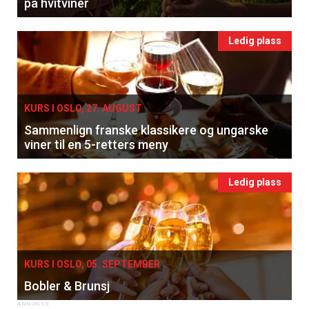
på hvitviner
Ledig plass
KURS I OSLO, 27. AUGUST
Sammenlign franske klassikere og ungarske
viner til en 5-retters meny
Ledig plass
KURS I OSLO, 05. SEPTEMBER
Bobler & Brunsj