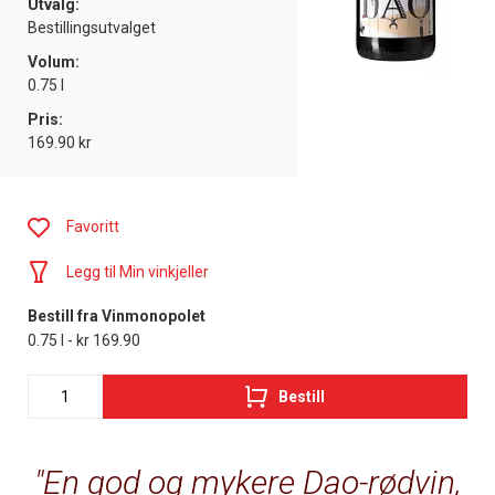
Utvalg:
Bestillingsutvalget
Volum:
0.75 l
Pris:
169.90 kr
Favoritt
Legg til Min vinkjeller
Bestill fra Vinmonopolet
0.75 l - kr 169.90
Bestill
En god og mykere Dao-rødvin,