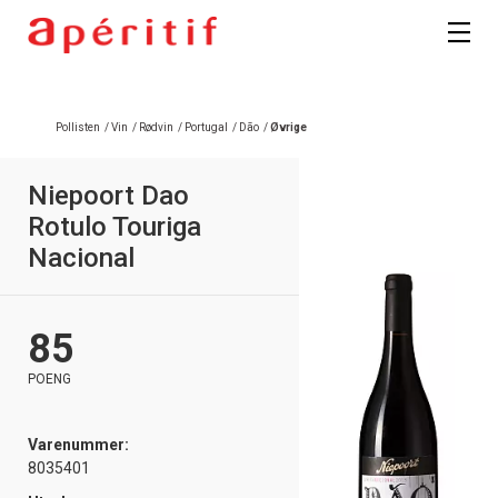
Pollisten
/
Vin
/
Rødvin
/
Portugal
/
Dão
/
Øvrige
Niepoort Dao
Rotulo Touriga
Nacional
85
POENG
Varenummer:
8035401