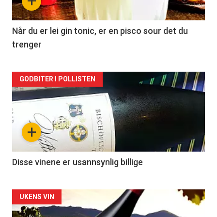
+
-
2
Når du er lei gin tonic, er en pisco sour det du
trenger
Forsiden
GODBITER I POLLISTEN
akkurat
nå
+
-
3
Disse vinene er usannsynlig billige
Forsiden
UKENS VIN