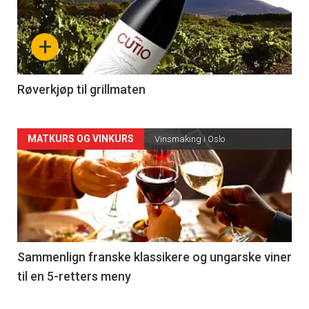
akkurat
nå
+
-
4
Røverkjøp til grillmaten
Forsiden
MATKURS OG VINKURS
Vinsmaking i Oslo
akkurat
nå
-
5
Sammenlign franske klassikere og ungarske viner
til en 5-retters meny