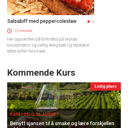
Salsabiff med peppercoleslaw
5
25 minutter
Her oppskriften på biffmåltid på skyhøy
trivselsfaktor og saftig deilig kjøtt.Og tilbehøret
løfter biffen flere hakk.
Events
Kommende Kurs
Ledig plass
KURS I OSLO, 26. AUGUST
Benytt sjansen til å smake og lære forskjellen