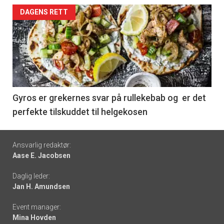
Forsiden
DAGENS RETT
akkurat
nå
-
6
Gyros er grekernes svar på rullekebab og er det
perfekte tilskuddet til helgekosen
Footer
Ansvarlig redaktør:
Aase E. Jacobsen
-
Daglig leder:
links
Jan H. Amundsen
Event manager:
Mina Hovden