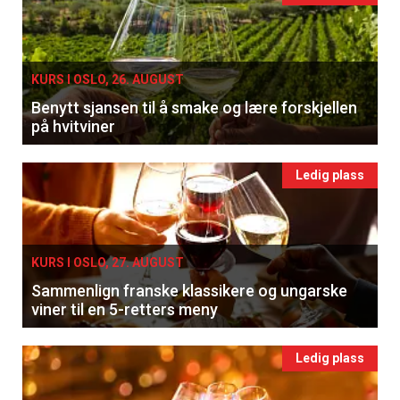
KURS I OSLO, 26. AUGUST
Benytt sjansen til å smake og lære forskjellen
på hvitviner
Ledig plass
KURS I OSLO, 27. AUGUST
Sammenlign franske klassikere og ungarske
viner til en 5-retters meny
Ledig plass