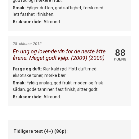
god rød og mørkere frukt.
Smak:
Følger duften, god saftighet, fersk med
lett fasthet i finishen.
Bruksområde:
Allround.
25. oktober 2012
88
En ung og lovende vin for de neste åtte
årene. Meget godt kjøp. (2009) (2009)
POENG
Farge og duft:
Klar kald rød. Flott duft med
eksotiske toner, mørke bær.
Smak:
Fyldig anslag, god frukt, moden og frisk
sådan, gode tanniner, fast finish, sitter godt.
Bruksområde:
Allround.
Tidligere test (4+) (86p):