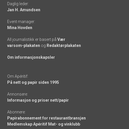
Daglig leder:
links
Jan H. Amundsen
Event manager:
Mina Hovden
All journalistikk er basert på
Vær
varsom-plakaten
og
Redaktørplakaten
Om informasjonskapsler
Om Apéritif:
På nett og papir siden 1995
Annonsere:
Informasjon og priser nett/papir
Abonnere:
Papirabonnement for restaurantbransjen
Medlemskap Apéritif Mat- og vinklubb