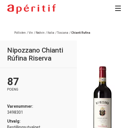
Pollisten
/
Vin
/
Rødvin
/
Italia
/
Toscana
/
Chianti Rufina
Nipozzano Chianti
Rúfina Riserva
87
POENG
Varenummer:
3498301
Utvalg:
Bestillingsutvalget