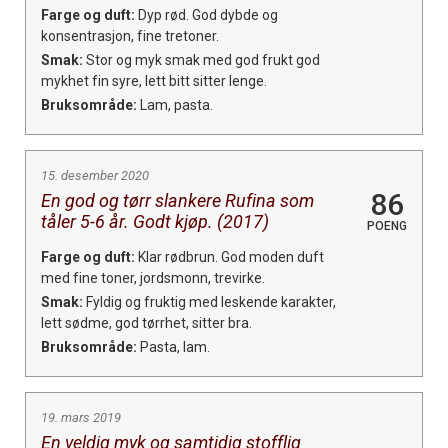
Farge og duft:
Dyp rød. God dybde og
konsentrasjon, fine tretoner.
Smak:
Stor og myk smak med god frukt god
mykhet fin syre, lett bitt sitter lenge.
Bruksområde:
Lam, pasta.
15. desember 2020
86
En god og tørr slankere Rufina som
tåler 5-6 år. Godt kjøp. (2017)
POENG
Farge og duft:
Klar rødbrun. God moden duft
med fine toner, jordsmonn, trevirke.
Smak:
Fyldig og fruktig med leskende karakter,
lett sødme, god tørrhet, sitter bra.
Bruksområde:
Pasta, lam.
19. mars 2019
En veldig myk og samtidig stofflig