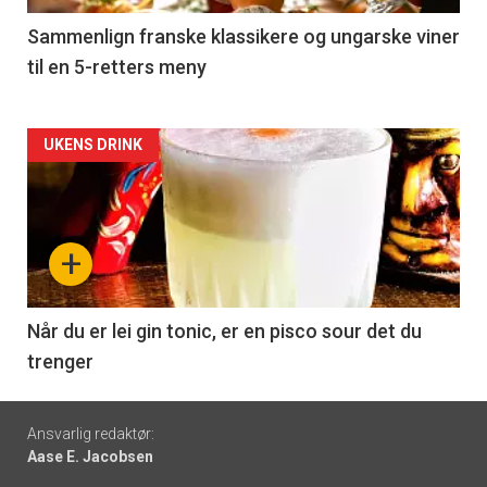
5
Sammenlign franske klassikere og ungarske viner
til en 5-retters meny
Forsiden
UKENS DRINK
akkurat
nå
+
-
6
Når du er lei gin tonic, er en pisco sour det du
trenger
Footer
Ansvarlig redaktør:
Aase E. Jacobsen
-