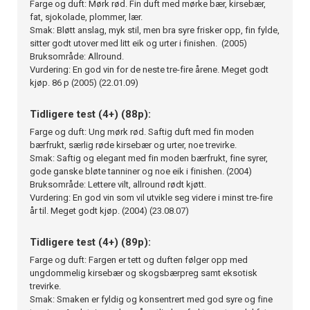
Farge og duft: Mørk rød. Fin duft med mørke bær, kirsebær,
fat, sjokolade, plommer, lær.
Smak: Bløtt anslag, myk stil, men bra syre frisker opp, fin fylde,
sitter godt utover med litt eik og urter i finishen. (2005)
Bruksområde: Allround.
Vurdering: En god vin for de neste tre-fire årene. Meget godt
kjøp. 86 p (2005) (22.01.09)
Tidligere test (4+) (88p):
Farge og duft: Ung mørk rød. Saftig duft med fin moden
bærfrukt, særlig røde kirsebær og urter, noe trevirke.
Smak: Saftig og elegant med fin moden bærfrukt, fine syrer,
gode ganske bløte tanniner og noe eik i finishen. (2004)
Bruksområde: Lettere vilt, allround rødt kjøtt.
Vurdering: En god vin som vil utvikle seg videre i minst tre-fire
år til. Meget godt kjøp. (2004) (23.08.07)
Tidligere test (4+) (89p):
Farge og duft: Fargen er tett og duften følger opp med
ungdommelig kirsebær og skogsbærpreg samt eksotisk
trevirke.
Smak: Smaken er fyldig og konsentrert med god syre og fine