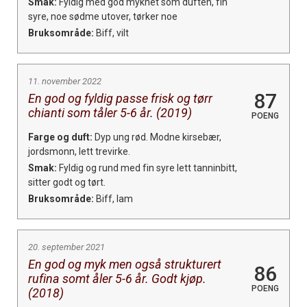
Smak:
Fyldig med god mykhet som duften, fin
syre, noe sødme utover, tørker noe
Bruksområde:
Biff, vilt
11. november 2022
87
En god og fyldig passe frisk og tørr
chianti som tåler 5-6 år. (2019)
POENG
Farge og duft:
Dyp ung rød. Modne kirsebær,
jordsmonn, lett trevirke.
Smak:
Fyldig og rund med fin syre lett tanninbitt,
sitter godt og tørt.
Bruksområde:
Biff, lam
20. september 2021
En god og myk men også strukturert
86
rufina somt åler 5-6 år. Godt kjøp.
POENG
(2018)