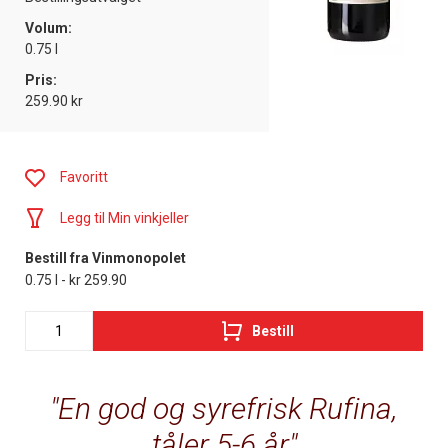
Volum:
0.75 l
Pris:
259.90 kr
Favoritt
Legg til Min vinkjeller
Bestill fra Vinmonopolet
0.75 l - kr 259.90
Bestill
En god og syrefrisk Rufina,
tåler 5-6 år