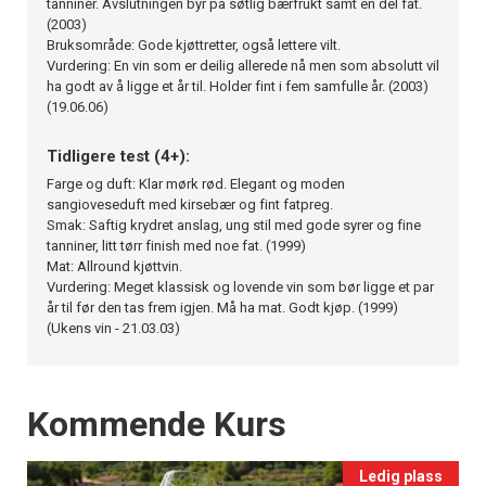
tanniner. Avslutningen byr på søtlig bærfrukt samt en del fat.
(2003)
Bruksområde: Gode kjøttretter, også lettere vilt.
Vurdering: En vin som er deilig allerede nå men som absolutt vil
ha godt av å ligge et år til. Holder fint i fem samfulle år. (2003)
(19.06.06)
Tidligere test (4+):
Farge og duft: Klar mørk rød. Elegant og moden
sangioveseduft med kirsebær og fint fatpreg.
Smak: Saftig krydret anslag, ung stil med gode syrer og fine
tanniner, litt tørr finish med noe fat. (1999)
Mat: Allround kjøttvin.
Vurdering: Meget klassisk og lovende vin som bør ligge et par
år til før den tas frem igjen. Må ha mat. Godt kjøp. (1999)
(Ukens vin - 21.03.03)
Events
Kommende Kurs
Ledig plass