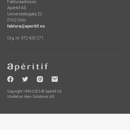
Fakturaadresse:
Apéritif AS
Universitetsgata 22
0162 Oslo
faktura@aperitif.no
Org. nr. 972 420 271
Footer
-
socials
Copyright 1995-2023 © Apéritif AS
Utviklet av
Ideo Solutions AS
Handlekurv