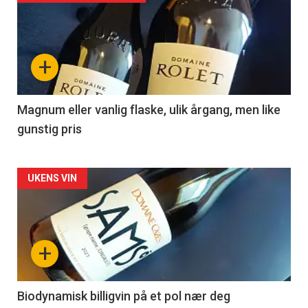
akkurat
nå
+
-
3
Magnum eller vanlig flaske, ulik årgang, men like
gunstig pris
Forsiden
UKENS VIN
akkurat
nå
+
-
4
Biodynamisk billigvin på et pol nær deg