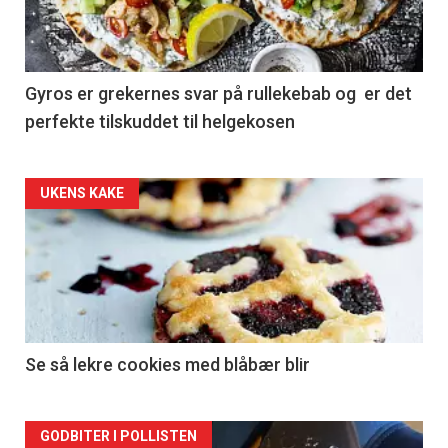
Gyros er grekernes svar på rullekebab og er det
perfekte tilskuddet til helgekosen
Forsiden
UKENS KAKE
akkurat
nå
-
2
Se så lekre cookies med blåbær blir
Forsiden
GODBITER I POLLISTEN