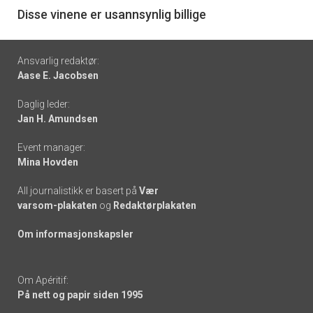
6
Disse vinene er usannsynlig billige
Footer
Ansvarlig redaktør:
Aase E. Jacobsen
-
Daglig leder:
links
Jan H. Amundsen
Event manager:
Mina Hovden
All journalistikk er basert på
Vær
varsom-plakaten
og
Redaktørplakaten
Om informasjonskapsler
Om Apéritif:
På nett og papir siden 1995