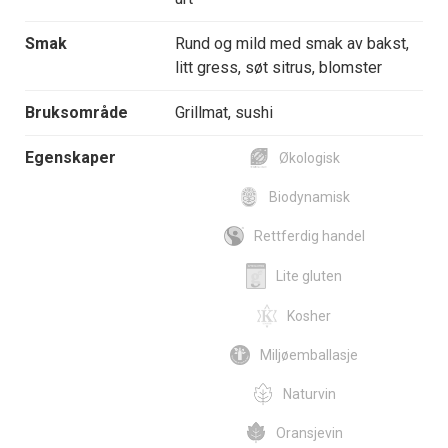
Smak
Rund og mild med smak av bakst,
litt gress, søt sitrus, blomster
Bruksområde
Grillmat, sushi
Egenskaper
Økologisk
Biodynamisk
Rettferdig handel
Lite gluten
Kosher
Miljøemballasje
Naturvin
Oransjevin