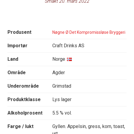
Smakt 20. mars 2022
Produsent
Nøgne Ø Det Kompromissløse Bryggeri
Importør
Craft Drinks AS
Land
Norge
Område
Agder
Underområde
Grimstad
Produktklasse
Lys lager
Alkoholprosent
5.5 % vol.
Farge / lukt
Gyllen. Appelsin, gress, korn, toast,
urt