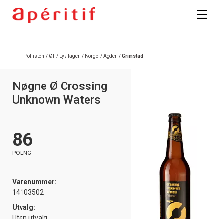
Pollisten
/
Øl
/
Lys lager
/
Norge
/
Agder
/
Grimstad
Nøgne Ø Crossing
Unknown Waters
86
POENG
Varenummer:
14103502
Utvalg:
Uten utvalg