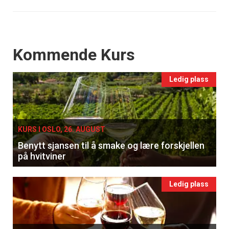
Events
Kommende Kurs
Ledig plass
KURS I OSLO, 26. AUGUST
Benytt sjansen til å smake og lære forskjellen
på hvitviner
Ledig plass