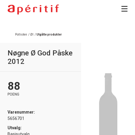
Pollisten
/
Øl
/
Utgåtte produkter
Nøgne Ø God Påske
2012
88
POENG
Varenummer:
5656701
Utvalg:
Basisutvalg,