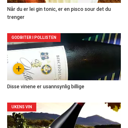
2
Når du er lei gin tonic, er en pisco sour det du
trenger
Forsiden
GODBITER I POLLISTEN
akkurat
nå
+
-
3
Disse vinene er usannsynlig billige
Forsiden
UKENS VIN
akkurat