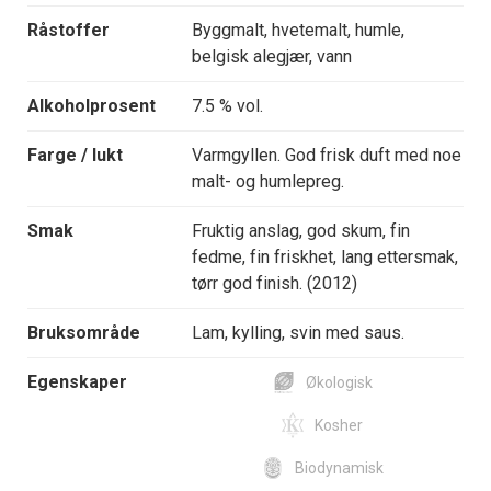
Råstoffer
Byggmalt, hvetemalt, humle,
belgisk alegjær, vann
Alkoholprosent
7.5 % vol.
Farge / lukt
Varmgyllen. God frisk duft med noe
malt- og humlepreg.
Smak
Fruktig anslag, god skum, fin
fedme, fin friskhet, lang ettersmak,
tørr god finish. (2012)
Bruksområde
Lam, kylling, svin med saus.
Egenskaper
Økologisk
Kosher
Biodynamisk