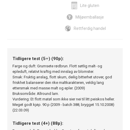
Lite gluten
Miljøemballasje
Rettferdig handel
Tidligere test (5÷) (90p):
Farge og duft: Grumsete rødbrun. Flott søtlig malt- og
epleduft, relativt kraftig med innslag av blomster.
Smak: Fruktig anslag, flott skum, deilig bitterhet utover, god
friskhet balanserer den rike maltkarakteren, veldig lang
ettersmak med masse malt og epler. (2009)
Bruksområde: Allround lam.
Vurdering: Et flott matøl som ikke sier nei til litt peiskos heller.
Meget godt kjøp. 90 p (2009 - batch 388, brygget 15.10.2008)
(22.03.09)
Tidligere test (4+) (88p):