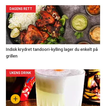
DAGENS RETT
Indisk krydret tandoori-kylling lager du enkelt på
grillen
Forsiden
UKENS DRINK
akkurat
nå
+
-