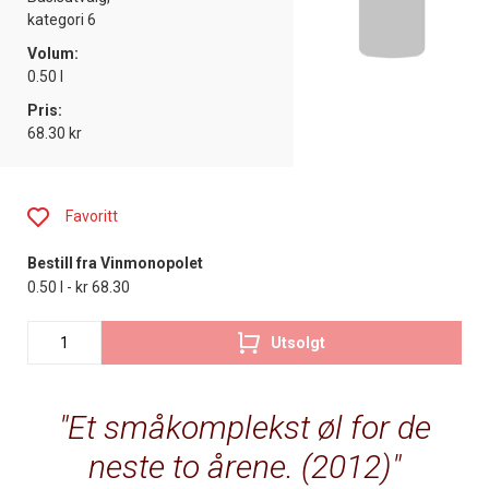
kategori 6
Volum:
0.50 l
Pris:
68.30 kr
Favoritt
Bestill fra Vinmonopolet
0.50 l - kr 68.30
Utsolgt
Et småkomplekst øl for de
neste to årene. (2012)