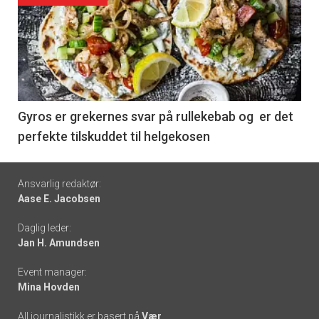
akkurat
nå
-
6
Gyros er grekernes svar på rullekebab og er det
perfekte tilskuddet til helgekosen
Footer
Ansvarlig redaktør:
Aase E. Jacobsen
-
Daglig leder:
links
Jan H. Amundsen
Event manager:
Mina Hovden
All journalistikk er basert på
Vær