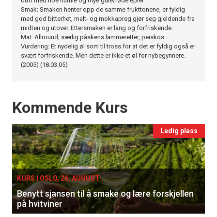
duft med noe humle og mye gule/røde epler.
Smak: Smaken henter opp de samme frukttonene, er fyldig
med god bitterhet, malt- og mokkapreg gjør seg gjeldende fra
midten og utover. Ettersmaken er lang og forfriskende.
Mat: Allround, særlig påskens lammeretter, peiskos.
Vurdering: Et nydelig øl som til tross for at det er fyldig også er
svært forfriskende. Men dette er ikke et øl for nybegynnere.
(2005) (18.03.05)
Events
Kommende Kurs
Ledig plass
KURS I OSLO, 26. AUGUST
Benytt sjansen til å smake og lære forskjellen
på hvitviner