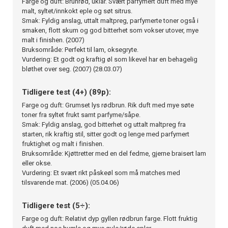
Farge og duft: Brunrød, uklar. Svært parfymert duft med mye
malt, syltet/innkokt eple og søt sitrus.
Smak: Fyldig anslag, uttalt maltpreg, parfymerte toner også i
smaken, flott skum og god bitterhet som vokser utover, mye
malt i finishen. (2007)
Bruksområde: Perfekt til lam, oksegryte.
Vurdering: Et godt og kraftig øl som likevel har en behagelig
bløthet over seg. (2007) (28.03.07)
Tidligere test (4+) (89p):
Farge og duft: Grumset lys rødbrun. Rik duft med mye søte
toner fra syltet frukt samt parfyme/såpe.
Smak: Fyldig anslag, god bitterhet og uttalt maltpreg fra
starten, rik kraftig stil, sitter godt og lenge med parfymert
fruktighet og malt i finishen.
Bruksområde: Kjøttretter med en del fedme, gjerne braisert lam
eller okse.
Vurdering: Et svært rikt påskeøl som må matches med
tilsvarende mat. (2006) (05.04.06)
Tidligere test (5÷):
Farge og duft: Relativt dyp gyllen rødbrun farge. Flott fruktig