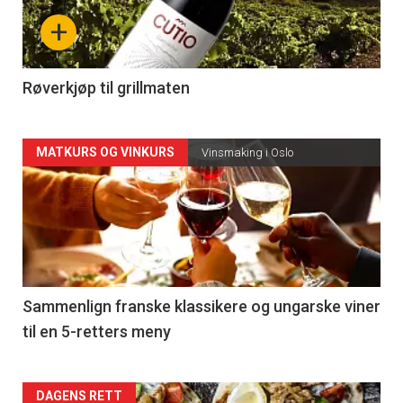
nå
+
-
4
Røverkjøp til grillmaten
Forsiden
MATKURS OG VINKURS
Vinsmaking i Oslo
akkurat
nå
-
5
Sammenlign franske klassikere og ungarske viner
til en 5-retters meny
Forsiden
DAGENS RETT