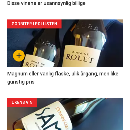
2
Disse vinene er usannsynlig billige
Forsiden
GODBITER I POLLISTEN
akkurat
nå
+
-
3
Magnum eller vanlig flaske, ulik årgang, men like
gunstig pris
Forsiden
UKENS VIN
akkurat
nå