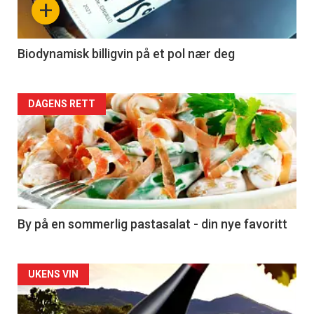
+
-
4
Biodynamisk billigvin på et pol nær deg
Forsiden
DAGENS RETT
akkurat
nå
-
5
By på en sommerlig pastasalat - din nye favoritt
Forsiden
UKENS VIN
akkurat