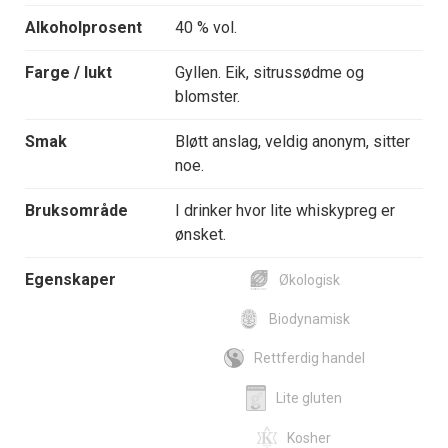
Alkoholprosent
40 % vol.
Farge / lukt
Gyllen. Eik, sitrussødme og
blomster.
Smak
Bløtt anslag, veldig anonym, sitter
noe.
Bruksområde
I drinker hvor lite whiskypreg er
ønsket.
Egenskaper
Økologisk
Biodynamisk
Rettferdig handel
Lite gluten
Kosher