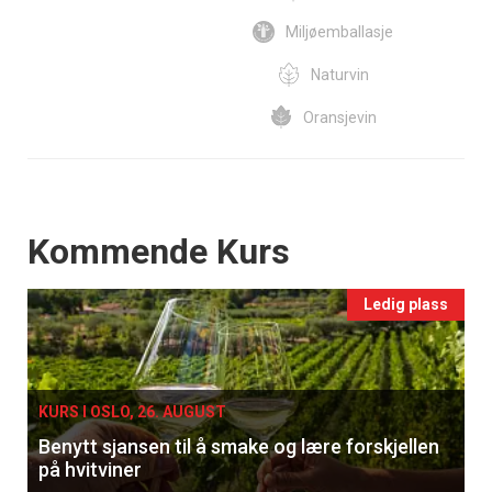
Miljøemballasje
Naturvin
Oransjevin
Events
Kommende Kurs
Ledig plass
KURS I OSLO, 26. AUGUST
Benytt sjansen til å smake og lære forskjellen
på hvitviner