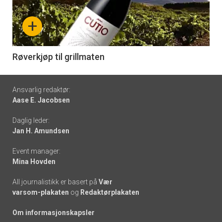
nå
+
-
6
Røverkjøp til grillmaten
Footer
Ansvarlig redaktør:
Aase E. Jacobsen
-
Daglig leder:
links
Jan H. Amundsen
Event manager:
Mina Hovden
All journalistikk er basert på
Vær
varsom-plakaten
og
Redaktørplakaten
Om informasjonskapsler