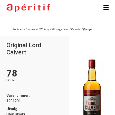
Registrer deg
Pollisten
/
Brennevin
/
Whisky
/
Whisky, annen
/
Canada
/
Øvrige
Original Lord
Calvert
78
POENG
Varenummer:
1201201
Utvalg:
Uten utvalg