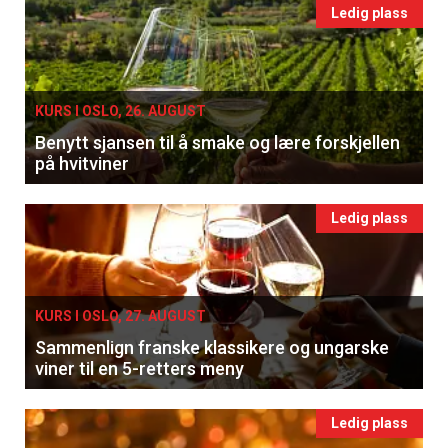
Ledig plass
KURS I OSLO, 26. AUGUST
Benytt sjansen til å smake og lære forskjellen
på hvitviner
Ledig plass
KURS I OSLO, 27. AUGUST
Sammenlign franske klassikere og ungarske
viner til en 5-retters meny
Ledig plass