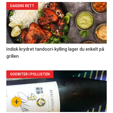
Forsiden
DAGENS RETT
akkurat
nå
-
2
Indisk krydret tandoori-kylling lager du enkelt på
grillen
Forsiden
GODBITER I POLLISTEN
akkurat
nå
+
-