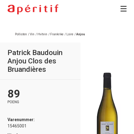
Pollisten
/
Vin
/
Hvitvin
/
Frankrike
/
Loire
/
Anjou
Patrick Baudouin
Anjou Clos des
Bruandières
89
POENG
Varenummer:
15465001