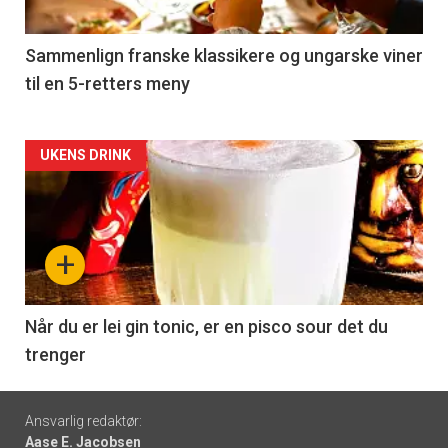
-
5
Sammenlign franske klassikere og ungarske viner
til en 5-retters meny
Forsiden
UKENS DRINK
akkurat
nå
+
-
6
Når du er lei gin tonic, er en pisco sour det du
trenger
Footer
Ansvarlig redaktør:
Aase E. Jacobsen