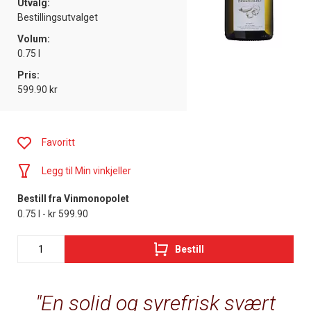
Utvalg:
Bestillingsutvalget
Volum:
0.75 l
Pris:
599.90 kr
Favoritt
Legg til Min vinkjeller
Bestill fra Vinmonopolet
0.75 l - kr 599.90
Bestill
En solid og syrefrisk svært