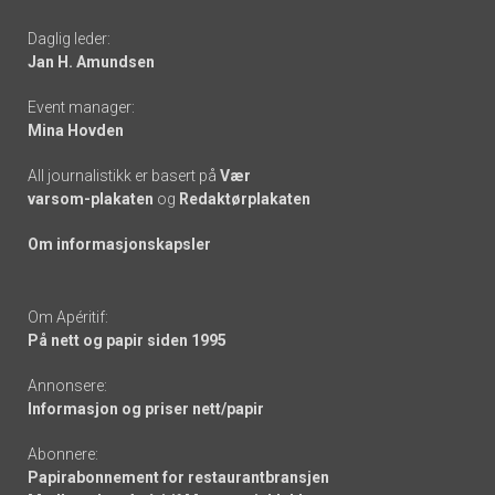
-
Daglig leder:
links
Jan H. Amundsen
Event manager:
Mina Hovden
All journalistikk er basert på
Vær
varsom-plakaten
og
Redaktørplakaten
Om informasjonskapsler
Om Apéritif:
På nett og papir siden 1995
Annonsere:
Informasjon og priser nett/papir
Abonnere:
Papirabonnement for restaurantbransjen