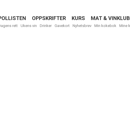
POLLISTEN
OPPSKRIFTER
KURS
MAT & VINKLUB
Menu
Dagens rett
Ukens vin
Drinker
Gavekort
Nyhetsbrev
Min kokebok
Mine 
R