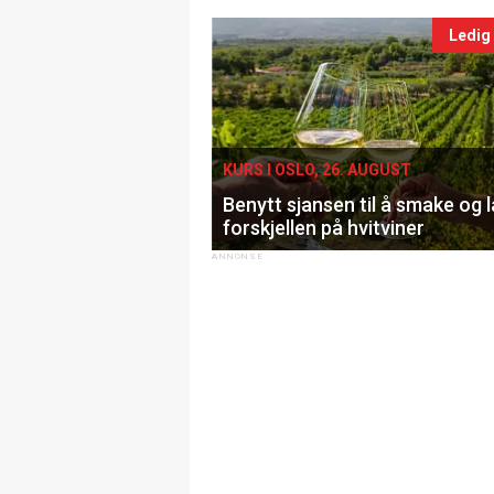
Ledig
KURS I OSLO, 26. AUGUST
Benytt sjansen til å smake og 
forskjellen på hvitviner