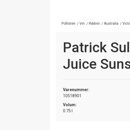
Pollisten
/
Vin
/
Rødvin
/
Australia
/
Vict
Patrick Su
Juice Sun
Varenummer:
10518901
Volum:
0.75 l