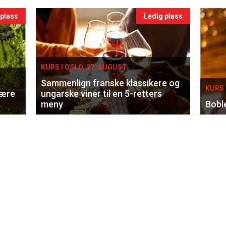
 plass
Ledig plass
KURS I OSLO, 27. AUGUST
Sammenlign franske klassikere og
KURS 
lære
ungarske viner til en 5-retters
meny
Bobl