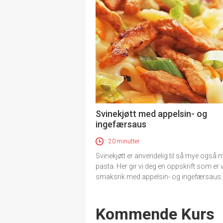
Svinekjøtt med appelsin- og
ingefærsaus
20 minutter
Svinekjøtt er anvendelig til så mye også 
pasta. Her gir vi deg en oppskrift som er 
smaksrik med appelsin- og ingefærsaus.
Events
Kommende Kurs