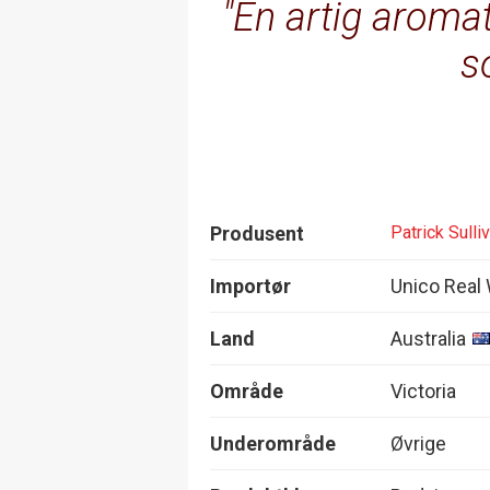
En artig aromat
s
Produsent
Patrick Sulli
Importør
Unico Real
Land
Australia
Område
Victoria
Underområde
Øvrige