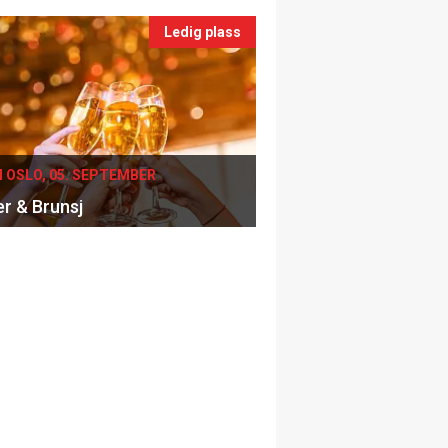
Ledig plass
I OSLO, 05. SEPTEMBER
er & Brunsj