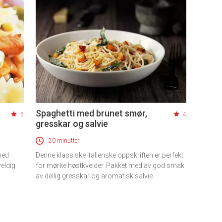
Spaghetti med brunet smør,
5
4
gresskar og salvie
20 minutter
med
Denne klassiske italienske oppskriften er perfekt
veldig
for mørke høstkvelder. Pakket med av god smak
av deilig gresskar og aromatisk salvie.