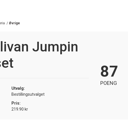
oria
/
Øvrige
llivan Jumpin
set
87
POENG
Utvalg:
Bestillingsutvalget
Pris:
219.90 kr