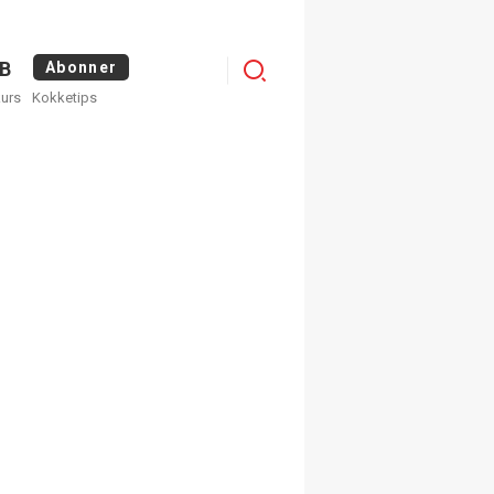
Menu
B
Abonner
kurs
Kokketips
profile
egistrer deg