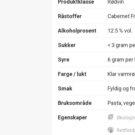
Produktklasse
Rødvin
Råstoffer
Cabernet F
Alkoholprosent
12.5 % vol.
Sukker
< 3 gram per
Syre
6 gram per l
Farge / lukt
Klar varmrø
Smak
Fyldig og f
Bruksområde
Pasta, vege
Egenskaper
Økologi
Rettferd