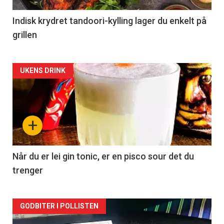
Indisk krydret tandoori-kylling lager du enkelt på
grillen
Forsiden
UKENS DRINK
akkurat
nå
+
-
2
Når du er lei gin tonic, er en pisco sour det du
trenger
Forsiden
GODBITER I POLLISTEN