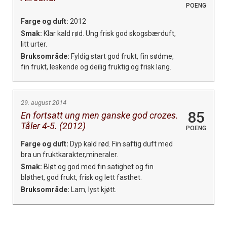
POENG
Farge og duft:
2012
Smak:
Klar kald rød. Ung frisk god skogsbærduft,
litt urter.
Bruksområde:
Fyldig start god frukt, fin sødme,
fin frukt, leskende og deilig fruktig og frisk lang.
29. august 2014
85
En fortsatt ung men ganske god crozes.
Tåler 4-5. (2012)
POENG
Farge og duft:
Dyp kald rød. Fin saftig duft med
bra un fruktkarakter,mineraler.
Smak:
Bløt og god med fin satighet og fin
bløthet, god frukt, frisk og lett fasthet.
Bruksområde:
Lam, lyst kjøtt.