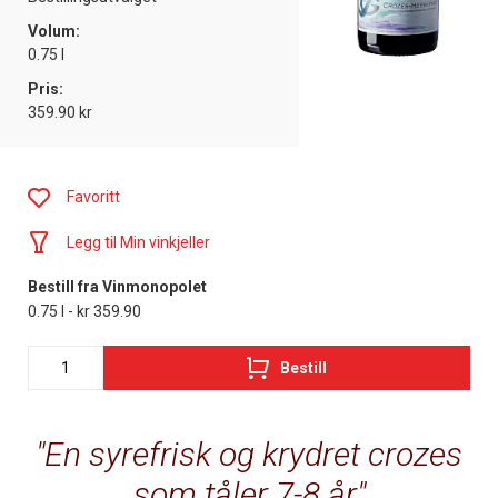
Volum:
0.75 l
Pris:
359.90 kr
Favoritt
Legg til Min vinkjeller
Bestill fra Vinmonopolet
0.75 l - kr 359.90
Bestill
En syrefrisk og krydret crozes
som tåler 7-8 år