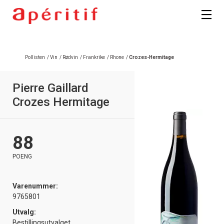
Registrer deg
Pollisten
/
Vin
/
Rødvin
/
Frankrike
/
Rhone
/
Crozes-Hermitage
Pierre Gaillard
Crozes Hermitage
88
POENG
Varenummer:
9765801
Utvalg:
Bestillingsutvalget