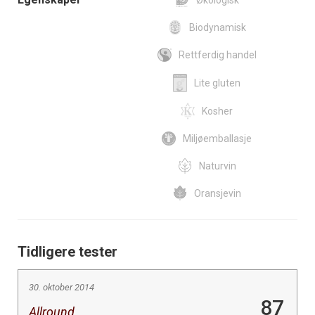
Økologisk
Biodynamisk
Rettferdig handel
Lite gluten
Kosher
Miljøemballasje
Naturvin
Oransjevin
Tidligere tester
30. oktober 2014
87
Allround.