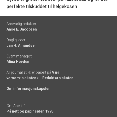
perfekte tilskuddet til helgekosen
Footer
Ansvarlig redaktør:
Aase E. Jacobsen
-
Daglig leder:
links
Jan H. Amundsen
Event manager:
Mina Hovden
All journalistikk er basert på
Vær
varsom-plakaten
og
Redaktørplakaten
Om informasjonskapsler
Om Apéritif:
På nett og papir siden 1995