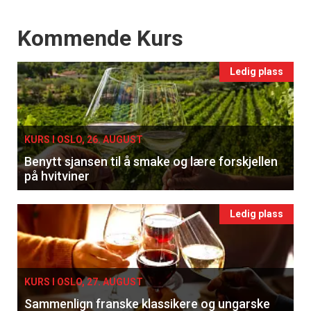
Events
Kommende Kurs
Ledig plass
KURS I OSLO, 26. AUGUST
Benytt sjansen til å smake og lære forskjellen
på hvitviner
Ledig plass
KURS I OSLO, 27. AUGUST
Sammenlign franske klassikere og ungarske