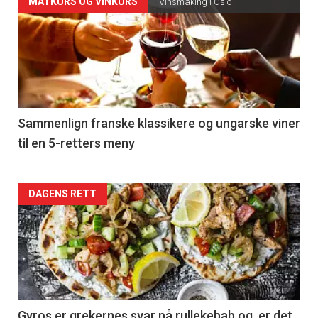
Forsiden
MATKURS OG VINKURS
Vinsmaking i Oslo
akkurat
nå
-
5
Sammenlign franske klassikere og ungarske viner
til en 5-retters meny
Forsiden
DAGENS RETT
akkurat
nå
-
6
Gyros er grekernes svar på rullekebab og er det