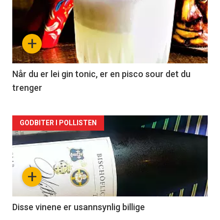
akkurat
nå
+
-
2
Når du er lei gin tonic, er en pisco sour det du
trenger
Forsiden
GODBITER I POLLISTEN
akkurat
nå
+
-
3
Disse vinene er usannsynlig billige