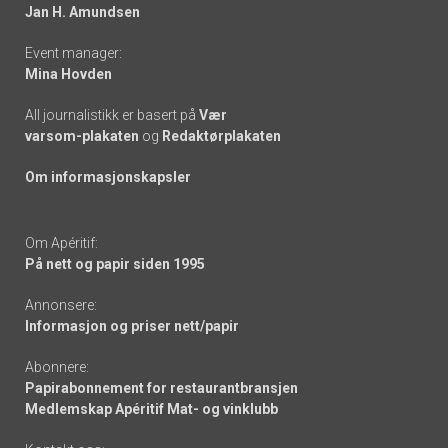
links
Jan H. Amundsen
Event manager:
Mina Hovden
All journalistikk er basert på
Vær
varsom-plakaten
og
Redaktørplakaten
Om informasjonskapsler
Om Apéritif:
På nett og papir siden 1995
Annonsere:
Informasjon og priser nett/papir
Abonnere:
Papirabonnement for restaurantbransjen
Medlemskap Apéritif Mat- og vinklubb