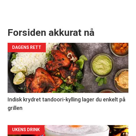
Forsiden akkurat nå
DAGENS RETT
Indisk krydret tandoori-kylling lager du enkelt på
grillen
Forsiden
UKENS DRINK