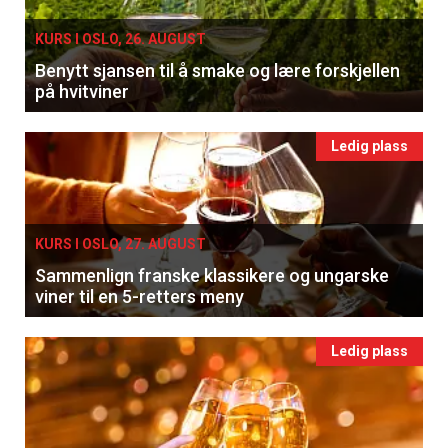
KURS I OSLO, 26. AUGUST
Benytt sjansen til å smake og lære forskjellen
på hvitviner
Ledig plass
KURS I OSLO, 27. AUGUST
Sammenlign franske klassikere og ungarske
viner til en 5-retters meny
Ledig plass