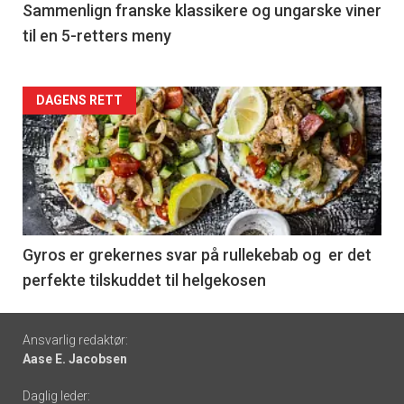
5
Sammenlign franske klassikere og ungarske viner
til en 5-retters meny
Forsiden
DAGENS RETT
akkurat
nå
-
6
Gyros er grekernes svar på rullekebab og er det
perfekte tilskuddet til helgekosen
Footer
Ansvarlig redaktør:
Aase E. Jacobsen
-
Daglig leder: