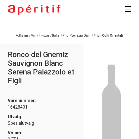
Registrer deg
Pollisten
/
Vin
/
Hvitvin
/
Italia
/
Friuli-Venezia Giuli
/
Friuli Colli Orientali
Ronco del Gnemiz
Sauvignon Blanc
Serena Palazzolo et
Figli
Varenummer:
16428401
Utvalg:
Spesialutvalg
Volum: