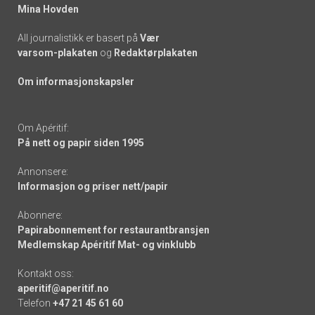
Mina Hovden
All journalistikk er basert på
Vær
varsom-plakaten
og
Redaktørplakaten
Om informasjonskapsler
Om Apéritif:
På nett og papir siden 1995
Annonsere:
Informasjon og priser nett/papir
Abonnere:
Papirabonnement for restaurantbransjen
Medlemskap Apéritif Mat- og vinklubb
Kontakt oss:
aperitif@aperitif.no
Telefon
+47 21 45 61 60