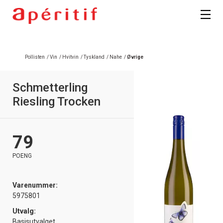
Pollisten
/
Vin
/
Hvitvin
/
Tyskland
/
Nahe
/
Øvrige
Schmetterling
Riesling Trocken
79
POENG
Varenummer:
5975801
Utvalg:
Basisutvalget