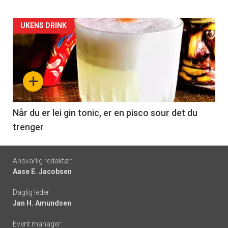
Forsiden
UKENS DRINK
akkurat
nå
+
-
6
Når du er lei gin tonic, er en pisco sour det du
trenger
Footer
Ansvarlig redaktør:
Aase E. Jacobsen
-
Daglig leder:
links
Jan H. Amundsen
Event manager: