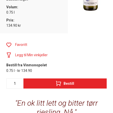
Volum:
0.75 l
Pris:
134.90 kr
Favoritt
Legg til Min vinkjeller
Bestill fra Vinmonopolet
0.75 l - kr 134.90
Bestill
En ok litt lett og bitter tørr
riesling. Nå.