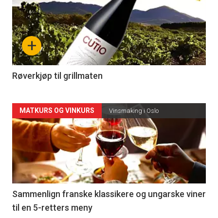
akkurat
nå
+
-
4
Røverkjøp til grillmaten
Forsiden
MATKURS OG VINKURS
Vinsmaking i Oslo
akkurat
nå
-
5
Sammenlign franske klassikere og ungarske viner
til en 5-retters meny