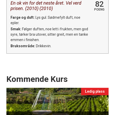
82
En ok vin for det neste året. Vel verd
prisen. (2010) (2010)
POENG
Farge og duft:
Lys gul. Sødmefylt duft, noe
epler.
Smak:
Følger duften, noe lett i frukten, men god
syre, tørker bra utover, sitter greit, men en tanke
emmen i finishen.
Bruksområde:
Drikkevin.
Events
Kommende Kurs
Ledig plass