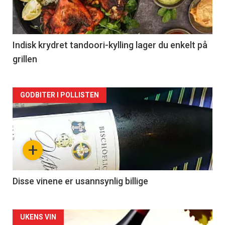
nå
-
2
Indisk krydret tandoori-kylling lager du enkelt på
grillen
Forsiden
GODBITER I POLLISTEN
akkurat
nå
+
-
3
Disse vinene er usannsynlig billige
Forsiden
UKENS VIN