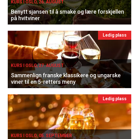
KURS I OSLO, 26. AUGUST
Benytt sjansen til å smake og lære forskjellen
på hvitviner
Ledig plass
KURS I OSLO, 27. AUGUST
Sammenlign franske klassikere og ungarske
viner til en 5-retters meny
Ledig plass
KURS I OSLO, 05. SEPTEMBER