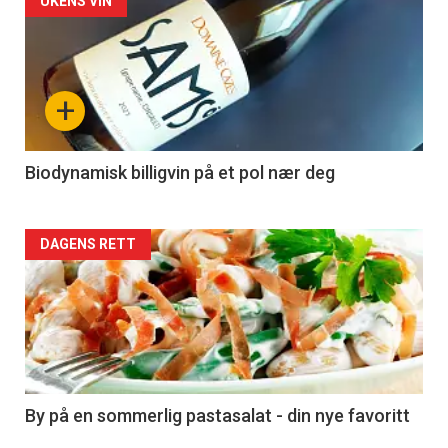
Forsiden
UKENS VIN
akkurat
nå
+
-
4
Biodynamisk billigvin på et pol nær deg
Forsiden
DAGENS RETT
akkurat
nå
-
5
By på en sommerlig pastasalat - din nye favoritt