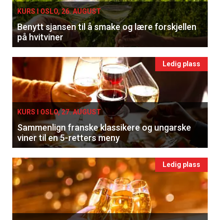
KURS I OSLO, 26. AUGUST
Benytt sjansen til å smake og lære forskjellen
på hvitviner
Ledig plass
KURS I OSLO, 27. AUGUST
Sammenlign franske klassikere og ungarske
viner til en 5-retters meny
Ledig plass