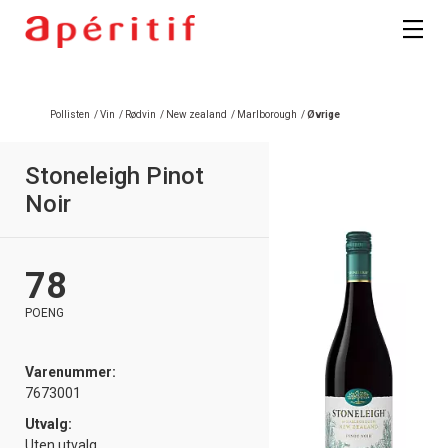
Registrer deg
Pollisten
/
Vin
/
Rødvin
/
New zealand
/
Marlborough
/
Øvrige
Stoneleigh Pinot
Noir
78
POENG
Varenummer:
7673001
Utvalg:
Uten utvalg