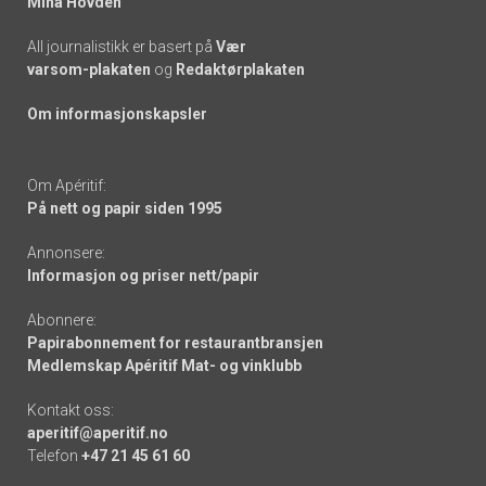
Mina Hovden
All journalistikk er basert på
Vær
varsom-plakaten
og
Redaktørplakaten
Om informasjonskapsler
Om Apéritif:
På nett og papir siden 1995
Annonsere:
Informasjon og priser nett/papir
Abonnere:
Papirabonnement for restaurantbransjen
Medlemskap Apéritif Mat- og vinklubb
Kontakt oss:
aperitif@aperitif.no
Telefon
+47 21 45 61 60