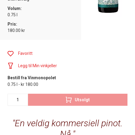
Volum:
0.75 l
Pris:
180.00 kr
Favoritt
Legg til Min vinkjeller
Bestill fra Vinmonopolet
0.75 l - kr 180.00
Utsolgt
En veldig kommersiell pinot.
Nå.