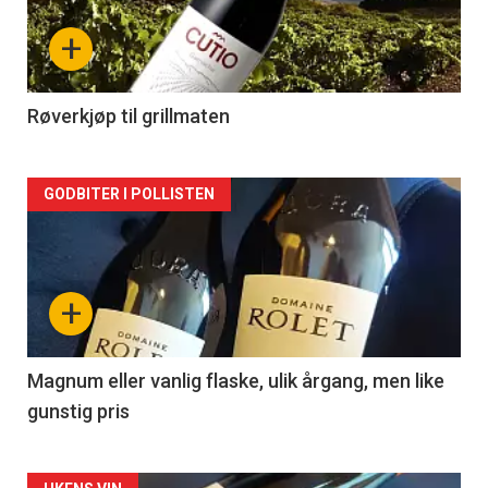
nå
+
-
2
Røverkjøp til grillmaten
Forsiden
GODBITER I POLLISTEN
akkurat
nå
+
-
3
Magnum eller vanlig flaske, ulik årgang, men like
gunstig pris