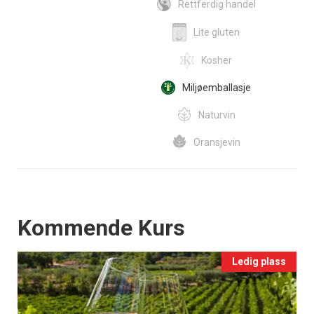
Rettferdig handel
Lite gluten
Kosher
Miljøemballasje
Naturvin
Oransjevin
Events
Kommende Kurs
Ledig plass