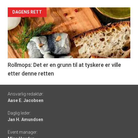
Forsiden
DAGENS RETT
akkurat
nå
-
6
Rollmops: Det er en grunn til at tyskere er ville
etter denne retten
Footer
Ansvarlig redaktør:
Aase E. Jacobsen
-
Daglig leder:
links
Jan H. Amundsen
Event manager: