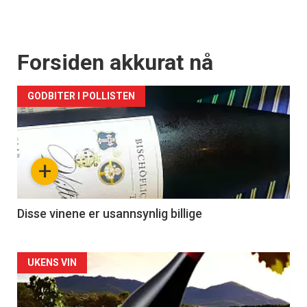
Forsiden akkurat nå
GODBITER I POLLISTEN
+
Disse vinene er usannsynlig billige
Forsiden
UKENS VIN
akkurat