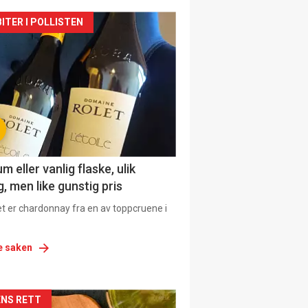
siden
ITER I POLLISTEN
urat
 eller vanlig flaske, ulik
, men like gunstig pris
et er chardonnay fra en av toppcruene i
e saken
siden
NS RETT