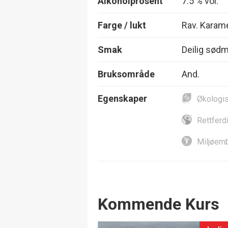
Alkoholprosent
7.5 % vol.
Farge / lukt
Rav. Karame
Smak
Deilig sødm
Bruksområde
And.
Egenskaper
Økologi
Rettferd
Miljøemb
Events
Kommende Kurs