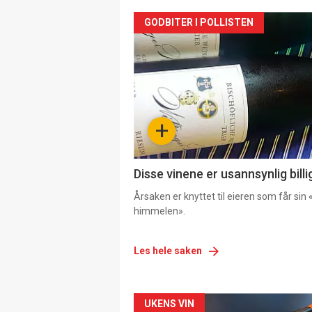
GODBITER I POLLISTEN
+
Disse vinene er usannsynlig billi
Årsaken er knyttet til eieren som får sin «
himmelen».
Les hele saken
Forsiden
UKENS VIN