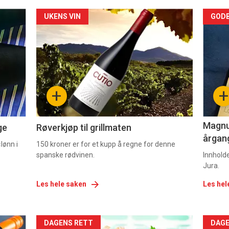
Forsiden
For
UKENS VIN
GODB
akkurat
akk
nå
nå
-
-
+
+
2
3
Magnum
ge
Røverkjøp til grillmaten
årgang
lønn i
150 kroner er for et kupp å regne for denne
spanske rødvinen.
Innhold
Jura.
Les hele saken
Les hel
Forsiden
For
DAGENS RETT
DAGE