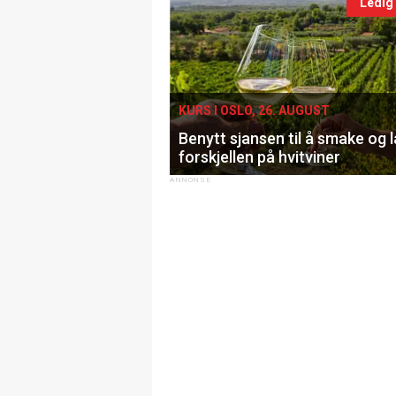
Ledig
KURS I OSLO, 26. AUGUST
Benytt sjansen til å smake og 
forskjellen på hvitviner