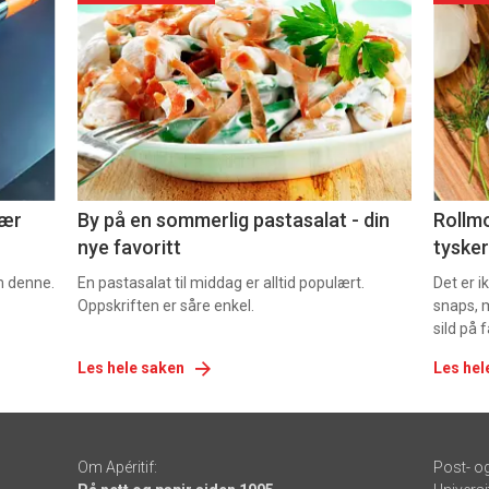
akkurat
akk
nå
nå
-
-
5
6
nær
By på en sommerlig pastasalat - din
Rollmo
nye favoritt
tysker
om denne.
En pastasalat til middag er alltid populært.
Det er 
Oppskriften er såre enkel.
snaps, 
sild på 
Les hele saken
Les hel
Om Apéritif:
Post- o