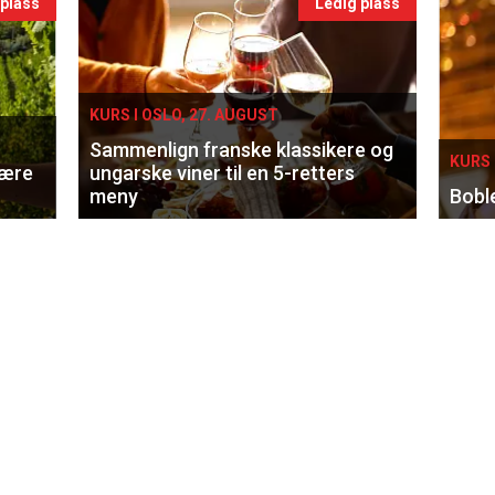
 plass
Ledig plass
KURS I OSLO, 27. AUGUST
Sammenlign franske klassikere og
KURS 
lære
ungarske viner til en 5-retters
meny
Bobl