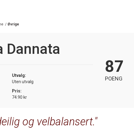
he
/
Øvrige
a Dannata
87
Utvalg:
POENG
Uten utvalg
Pris:
74.90 kr
eilig og velbalansert.