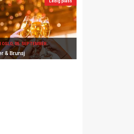
Ledig plass
I OSLO, 05. SEPTEMBER
er & Brunsj