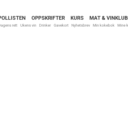
POLLISTEN
OPPSKRIFTER
KURS
MAT & VINKLUB
Menu
Dagens rett
Ukens vin
Drinker
Gavekort
Nyhetsbrev
Min kokebok
Mine 