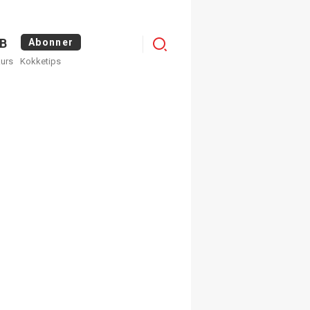
Menu
B
Abonner
kurs
Kokketips
profile