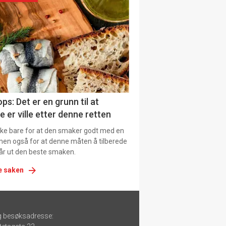
urat
ps: Det er en grunn til at
e er ville etter denne retten
ikke bare for at den smaker godt med en
men også for at denne måten å tilberede
får ut den beste smaken.
e saken
g besøksadresse: