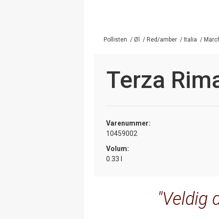
Pollisten
/
Øl
/
Red/amber
/
Italia
/
Marc
Terza Rim
Varenummer:
10459002
Volum:
0.33 l
Veldig d