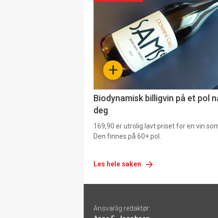
akkurat
nå
-
+
4
Biodynamisk billigvin på et pol 
deg
169,90 er utrolig lavt priset for en vin s
Den finnes på 60+ pol.
Les hele saken
Footer
Ansvarlig redaktør:
-