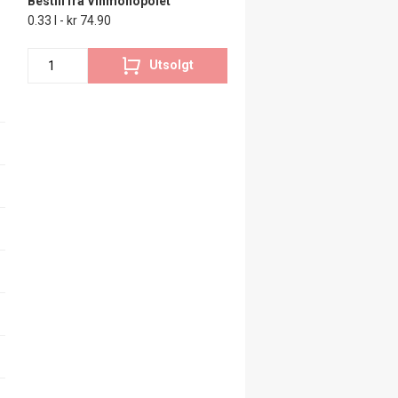
Bestill fra Vinmonopolet
0.33 l - kr 74.90
Utsolgt