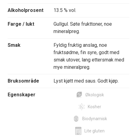
Alkoholprosent
13.5 % vol.
Farge / lukt
Gullgul. Søte frukttoner, noe
mineralpreg.
Smak
Fyldig fruktig anslag, noe
fruktsødme, fin syre, godt med
smak utover, lang ettersmak med
mye mineralpreg.
Bruksområde
Lyst kjøtt med saus. Godt kjøp.
Egenskaper
Økologisk
Kosher
Biodynamisk
Lite gluten