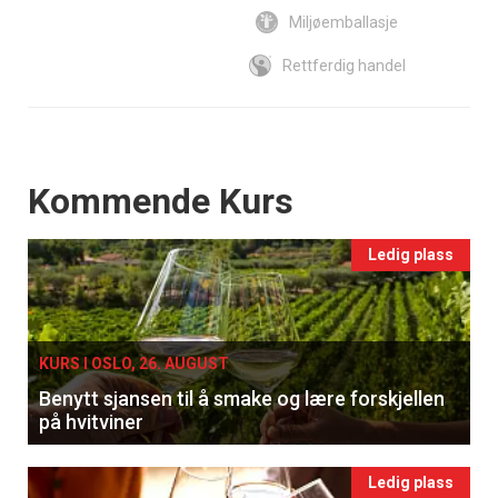
Miljøemballasje
Rettferdig handel
Events
Kommende Kurs
Ledig plass
KURS I OSLO, 26. AUGUST
Benytt sjansen til å smake og lære forskjellen
på hvitviner
Ledig plass