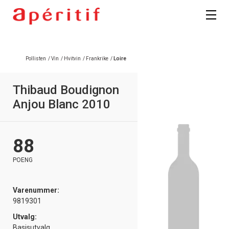
Registrer deg
Pollisten
/
Vin
/
Hvitvin
/
Frankrike
/
Loire
Thibaud Boudignon
Anjou Blanc 2010
88
POENG
Varenummer:
9819301
Utvalg:
Basisutvalg,