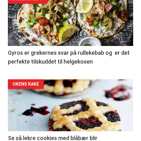
Gyros er grekernes svar på rullekebab og er det
perfekte tilskuddet til helgekosen
Forsiden
UKENS KAKE
akkurat
nå
-
2
Se så lekre cookies med blåbær blir