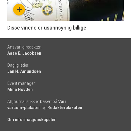
nå
+
-
6
Disse vinene er usannsynlig billige
Footer
Ansvarlig redaktør:
Aase E. Jacobsen
-
Daglig leder:
links
Jan H. Amundsen
Event manager:
Mina Hovden
All journalistikk er basert på
Vær
varsom-plakaten
og
Redaktørplakaten
Om informasjonskapsler