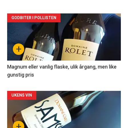
Forsiden
GODBITER I POLLISTEN
akkurat
nå
+
-
3
Magnum eller vanlig flaske, ulik årgang, men like
gunstig pris
Forsiden
UKENS VIN
akkurat
nå
+