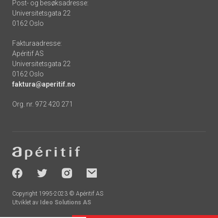
Post- og besøksadresse:
Universitetsgata 22
0162 Oslo
Fakturaadresse:
Apéritif AS
Universitetsgata 22
0162 Oslo
faktura@aperitif.no
Org. nr. 972 420 271
Footer
-
socials
Copyright 1995-2023 © Apéritif AS
Utviklet av
Ideo Solutions AS