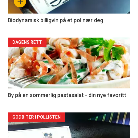
+
-
4
Biodynamisk billigvin på et pol nær deg
Forsiden
DAGENS RETT
akkurat
nå
-
5
By på en sommerlig pastasalat - din nye favoritt
Forsiden
GODBITER I POLLISTEN
akkurat