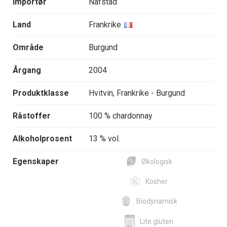
Importør
Nafstad
Land
Frankrike
Område
Burgund
Årgang
2004
Produktklasse
Hvitvin, Frankrike - Burgund
Råstoffer
100 % chardonnay
Alkoholprosent
13 % vol.
Egenskaper
Økologisk
Kosher
Biodynamisk
Lite gluten