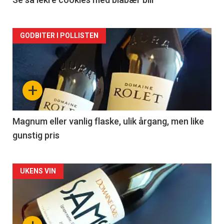
2
Forsiden
GODBITER I POLLISTEN
akkurat
nå
+
-
3
Magnum eller vanlig flaske, ulik årgang, men like
gunstig pris
Forsiden
UKENS VIN
akkurat
nå