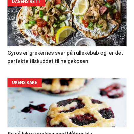
DAGENS RETT
Gyros er grekernes svar på rullekebab og er det
perfekte tilskuddet til helgekosen
Forsiden
UKENS KAKE
akkurat
nå
-
Se så lekre cookies med blåbær blir