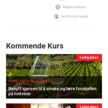
Miljøemballasje
Rettferdig handel
Events
Kommende Kurs
Ledig plass
KURS I OSLO, 26. AUGUST
Benytt sjansen til å smake og lære forskjellen
på hvitviner
Ledig plass