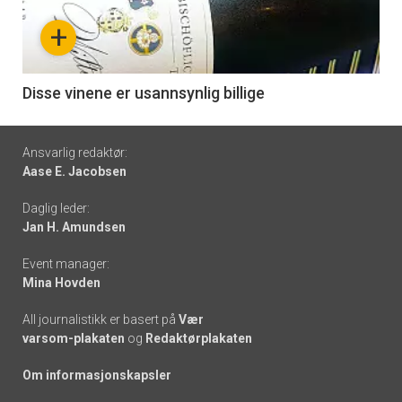
nå
+
-
6
Disse vinene er usannsynlig billige
Footer
Ansvarlig redaktør:
Aase E. Jacobsen
-
Daglig leder:
links
Jan H. Amundsen
Event manager:
Mina Hovden
All journalistikk er basert på
Vær
varsom-plakaten
og
Redaktørplakaten
Om informasjonskapsler