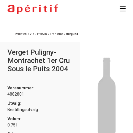
Pollisten
/
Vin
/
Hvitvin
/
Frankrike
/
Burgund
Verget Puligny-
Montrachet 1er Cru
Sous le Puits 2004
Varenummer:
4882801
Utvalg:
Bestillingsutvalg
Volum:
0.75 l