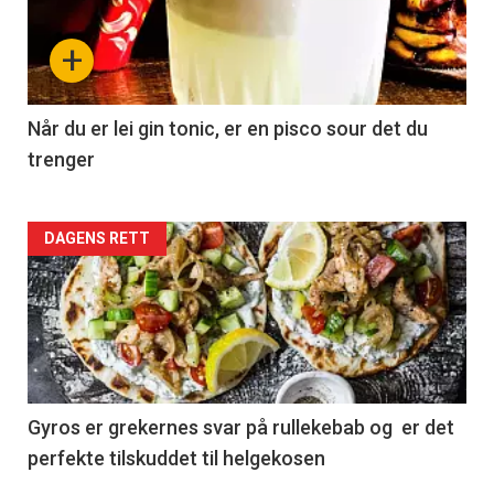
+
Når du er lei gin tonic, er en pisco sour det du
trenger
Forsiden
DAGENS RETT
akkurat
nå
-
2
Gyros er grekernes svar på rullekebab og er det
perfekte tilskuddet til helgekosen