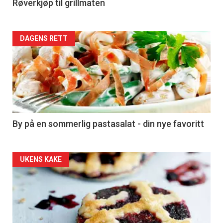
4
Røverkjøp til grillmaten
Forsiden
DAGENS RETT
akkurat
nå
-
5
By på en sommerlig pastasalat - din nye favoritt
Forsiden
UKENS KAKE
akkurat
nå