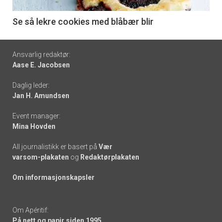
-
6
Se så lekre cookies med blåbær blir
Footer
Ansvarlig redaktør:
Aase E. Jacobsen
-
Daglig leder:
links
Jan H. Amundsen
Event manager:
Mina Hovden
All journalistikk er basert på
Vær
varsom-plakaten
og
Redaktørplakaten
Om informasjonskapsler
Om Apéritif:
På nett og papir siden 1995