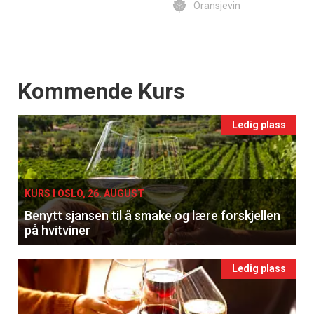
Oransjevin
Events
Kommende Kurs
Ledig plass
KURS I OSLO, 26. AUGUST
Benytt sjansen til å smake og lære forskjellen
på hvitviner
Ledig plass