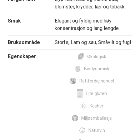
blomster, krydder, lær og tobakk.
Smak
Elegant og fyldig med høy
konsentrasjon og lang lengde.
Bruksområde
Storfe, Lam og sau, Småvilt og fugl
Egenskaper
Økologisk
Biodynamisk
Rettferdig handel
Lite gluten
Kosher
Miljøemballasje
Naturvin