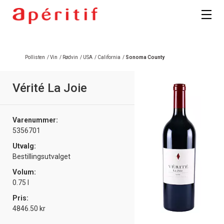
Registrer deg
Pollisten
/
Vin
/
Rødvin
/
USA
/
California
/
Sonoma County
Vérité La Joie
Varenummer:
5356701
Utvalg:
Bestillingsutvalget
Volum:
0.75 l
Pris:
4846.50 kr