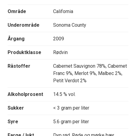
Område
California
Underområde
Sonoma County
Årgang
2009
Produktklasse
Rødvin
Råstoffer
Cabernet Sauvignon 78%, Cabernet
Franc 9%, Merlot 9%, Malbec 2%,
Petit Verdot 2%
Alkoholprosent
14.5 % vol.
Sukker
< 3 gram per liter
Syre
5.6 gram per liter
Farge / lukt
Dyp rød. Røde og mørke bær,