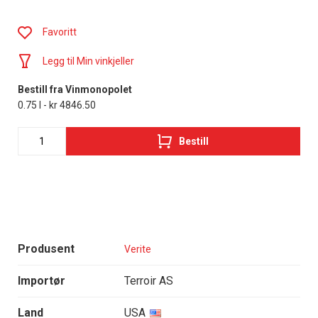
Favoritt
Legg til Min vinkjeller
Bestill fra Vinmonopolet
0.75 l - kr 4846.50
Bestill
Produsent
Verite
Importør
Terroir AS
Land
USA